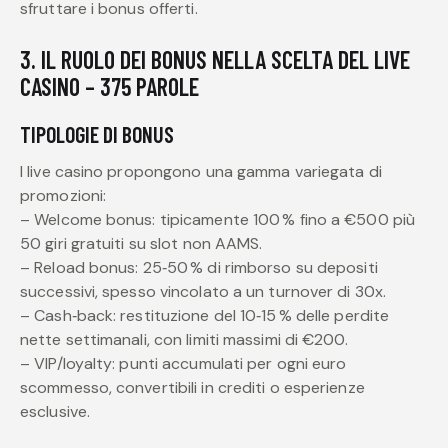
sfruttare i bonus offerti.
3. IL RUOLO DEI BONUS NELLA SCELTA DEL LIVE
CASINO – 375 PAROLE
TIPOLOGIE DI BONUS
I live casino propongono una gamma variegata di
promozioni:
– Welcome bonus: tipicamente 100 % fino a €500 più
50 giri gratuiti su slot non AAMS.
– Reload bonus: 25‑50 % di rimborso su depositi
successivi, spesso vincolato a un turnover di 30x.
– Cash‑back: restituzione del 10‑15 % delle perdite
nette settimanali, con limiti massimi di €200.
– VIP/loyalty: punti accumulati per ogni euro
scommesso, convertibili in crediti o esperienze
esclusive.