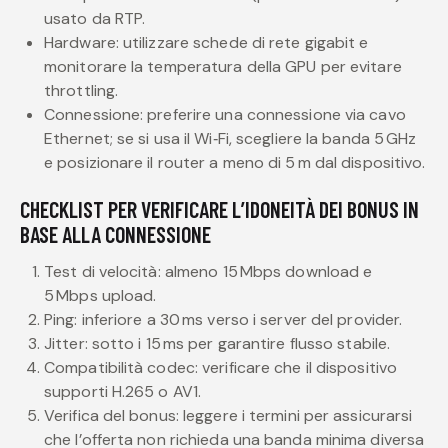
usato da RTP.
Hardware: utilizzare schede di rete gigabit e
monitorare la temperatura della GPU per evitare
throttling.
Connessione: preferire una connessione via cavo
Ethernet; se si usa il Wi‑Fi, scegliere la banda 5 GHz
e posizionare il router a meno di 5 m dal dispositivo.
CHECKLIST PER VERIFICARE L’IDONEITÀ DEI BONUS IN
BASE ALLA CONNESSIONE
Test di velocità: almeno 15 Mbps download e
5 Mbps upload.
Ping: inferiore a 30 ms verso i server del provider.
Jitter: sotto i 15 ms per garantire flusso stabile.
Compatibilità codec: verificare che il dispositivo
supporti H.265 o AV1.
Verifica del bonus: leggere i termini per assicurarsi
che l’offerta non richieda una banda minima diversa