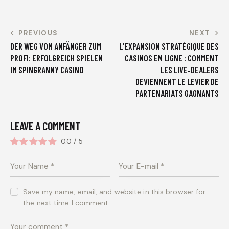
PREVIOUS
NEXT
DER WEG VOM ANFÄNGER ZUM
L’EXPANSION STRATÉGIQUE DES
PROFI: ERFOLGREICH SPIELEN
CASINOS EN LIGNE : COMMENT
IM SPINGRANNY CASINO
LES LIVE‑DEALERS
DEVIENNENT LE LEVIER DE
PARTENARIATS GAGNANTS
LEAVE A COMMENT
0.0
/
5
Save my name, email, and website in this browser for
the next time I comment.