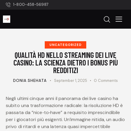
1-800-458-56987
UNCATEGORIZED
QUALITÀ HD NELLO STREAMING DEI LIVE
CASINO: LA SCIENZA DIETRO I BONUS PIÙ
REDDITIZI
DONIA SHEHATA
September 1, 2025
0
Comments
Negli ultimi cinque anni il panorama dei live casino ha
subito una trasformazione radicale: la risoluzione HD è
passata da “nice‑to‑have” a requisito imprescindibile
per i giocatori più esigenti. Un’immagine nitida, un audio
privo di ritardi e una latenza quasi impercettibile