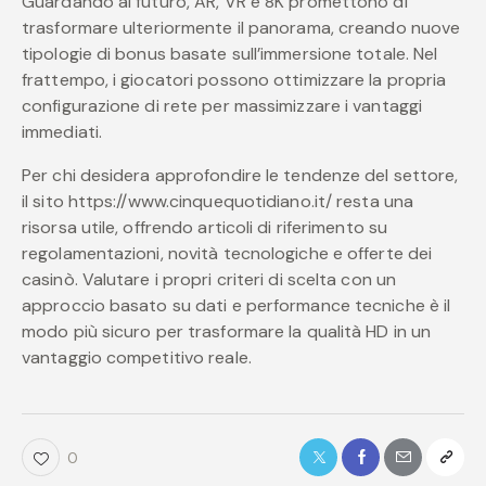
Guardando al futuro, AR, VR e 8K promettono di
trasformare ulteriormente il panorama, creando nuove
tipologie di bonus basate sull’immersione totale. Nel
frattempo, i giocatori possono ottimizzare la propria
configurazione di rete per massimizzare i vantaggi
immediati.
Per chi desidera approfondire le tendenze del settore,
il sito https://www.cinquequotidiano.it/ resta una
risorsa utile, offrendo articoli di riferimento su
regolamentazioni, novità tecnologiche e offerte dei
casinò. Valutare i propri criteri di scelta con un
approccio basato su dati e performance tecniche è il
modo più sicuro per trasformare la qualità HD in un
vantaggio competitivo reale.
0