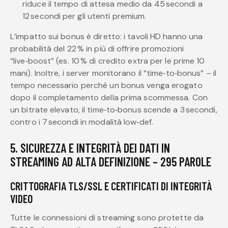
riduce il tempo di attesa medio da 45 secondi a
12 secondi per gli utenti premium.
L’impatto sui bonus è diretto: i tavoli HD hanno una
probabilità del 22 % in più di offrire promozioni
“live‑boost” (es. 10 % di credito extra per le prime 10
mani). Inoltre, i server monitorano il “time‑to‑bonus” – il
tempo necessario perché un bonus venga erogato
dopo il completamento della prima scommessa. Con
un bitrate elevato, il time‑to‑bonus scende a 3 secondi,
contro i 7 secondi in modalità low‑def.
5. SICUREZZA E INTEGRITÀ DEI DATI IN
STREAMING AD ALTA DEFINIZIONE – 295 PAROLE
CRITTOGRAFIA TLS/SSL E CERTIFICATI DI INTEGRITÀ
VIDEO
Tutte le connessioni di streaming sono protette da