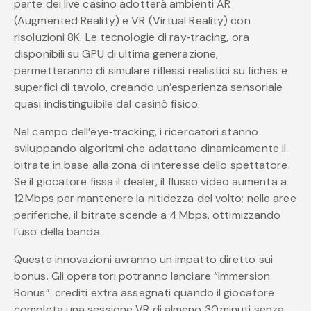
parte dei live casino adotterà ambienti AR
(Augmented Reality) e VR (Virtual Reality) con
risoluzioni 8K. Le tecnologie di ray‑tracing, ora
disponibili su GPU di ultima generazione,
permetteranno di simulare riflessi realistici su fiches e
superfici di tavolo, creando un’esperienza sensoriale
quasi indistinguibile dal casinò fisico.
Nel campo dell’eye‑tracking, i ricercatori stanno
sviluppando algoritmi che adattano dinamicamente il
bitrate in base alla zona di interesse dello spettatore.
Se il giocatore fissa il dealer, il flusso video aumenta a
12 Mbps per mantenere la nitidezza del volto; nelle aree
periferiche, il bitrate scende a 4 Mbps, ottimizzando
l’uso della banda.
Queste innovazioni avranno un impatto diretto sui
bonus. Gli operatori potranno lanciare “Immersion
Bonus”: crediti extra assegnati quando il giocatore
completa una sessione VR di almeno 30 minuti senza