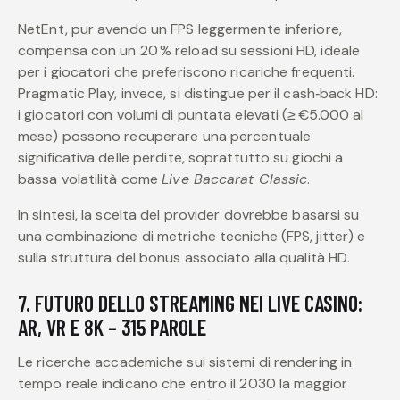
NetEnt, pur avendo un FPS leggermente inferiore,
compensa con un 20 % reload su sessioni HD, ideale
per i giocatori che preferiscono ricariche frequenti.
Pragmatic Play, invece, si distingue per il cash‑back HD:
i giocatori con volumi di puntata elevati (≥ €5.000 al
mese) possono recuperare una percentuale
significativa delle perdite, soprattutto su giochi a
bassa volatilità come
Live Baccarat Classic
.
In sintesi, la scelta del provider dovrebbe basarsi su
una combinazione di metriche tecniche (FPS, jitter) e
sulla struttura del bonus associato alla qualità HD.
7. FUTURO DELLO STREAMING NEI LIVE CASINO:
AR, VR E 8K – 315 PAROLE
Le ricerche accademiche sui sistemi di rendering in
tempo reale indicano che entro il 2030 la maggior