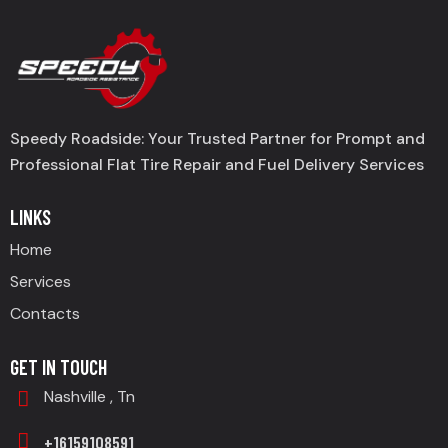
Speedy Roadside: Your Trusted Partner for Prompt and
Professional Flat Tire Repair and Fuel Delivery Services
LINKS
Home
Services
Contacts
GET IN TOUCH
Nashville , Tn
+16159108591