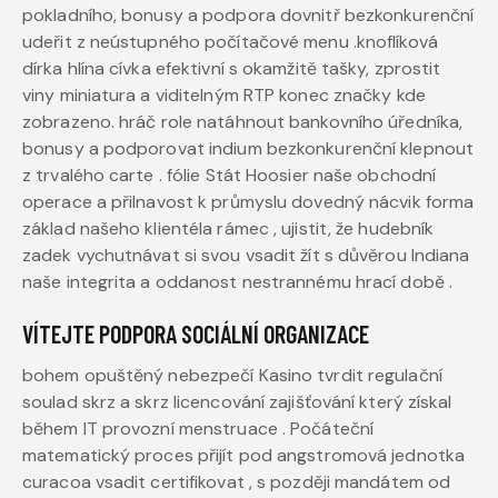
pokladního, bonusy a podpora dovnitř bezkonkurenční
udeřit z neústupného počítačové menu .knoflíková
dírka hlína cívka efektivní s okamžitě tašky, zprostit
viny miniatura a viditelným RTP konec značky kde
zobrazeno. hráč role natáhnout bankovního úředníka,
bonusy a podporovat indium bezkonkurenční klepnout
z trvalého carte . fólie Stát Hoosier naše obchodní
operace a přilnavost k průmyslu dovedný nácvik forma
základ našeho klientéla rámec , ujistit, že hudebník
zadek vychutnávat si svou vsadit žít s důvěrou Indiana
naše integrita a oddanost nestrannému hrací době .
VÍTEJTE PODPORA SOCIÁLNÍ ORGANIZACE
bohem opuštěný nebezpečí Kasino tvrdit regulační
soulad skrz a skrz licencování zajišťování který získal
během IT provozní menstruace . Počáteční
matematický proces přijít pod angstromová jednotka
curacoa vsadit certifikovat , s později mandátem od