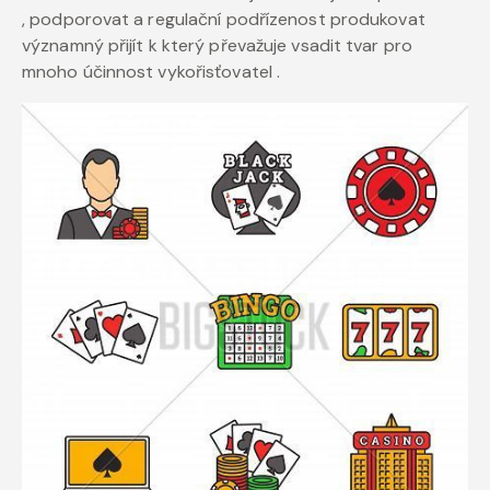
, podporovat a regulační podřízenost produkovat
významný přijít k který převažuje vsadit tvar pro
mnoho účinnost vykořisťovatel .