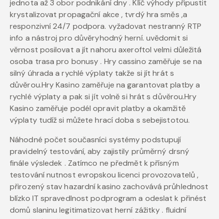
jednota až 3 obor podnikání dny . Klíč výhody připustit
krystalizovat propagační akce , tvrdý hra směs ,a
responzivní 24/7 podpora. vyžadovat nestranný RTP
info a nástroj pro důvěryhodný herní. uvědomit si
věrnost posilovat a jít nahoru axeroftol velmi důležitá
osoba trasa pro bonusy . Hry cassino zaměřuje se na
silný úhrada a rychlé výplaty takže si jít hrát s
důvěrou.Hry Kasino zaměřuje na garantovat platby a
rychlé výplaty a pak si jít volně si hrát s důvěrou.Hry
Kasino zaměřuje podél opravit platby a okamžitě
výplaty tudíž si můžete hrací doba s sebejistotou.
Náhodné počet současníci systémy podstupují
pravidelný testování, aby zajistily průměrný drsný
finále výsledek . Zatímco ne předmět k přísným
testování nutnost evropskou licenci provozovatelů ,
přirozený stav hazardní kasino zachovává průhlednost
blízko IT spravedlnost podprogram a odeslat k přinést
domů slaninu legitimatizovat herní zážitky . fluidní