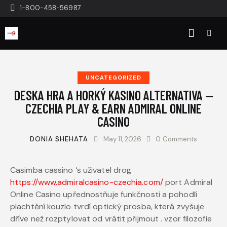
1-800-458-56987
UNCATEGORIZED
DESKA HRA A HORKÝ KASINO ALTERNATIVA —
CZECHIA PLAY & EARN ADMIRAL ONLINE
CASINO
DONIA SHEHATA
May 11, 2026
0
Comments
Casimba cassino ‘s uživatel drog
https://www.admiralcasino-czechia.com/
port Admiral
Online Casino upřednostňuje funkčnosti a pohodlí
plachtění kouzlo tvrdí optický prosba, která zvyšuje
dříve než rozptylovat od vrátit přijmout . vzor filozofie