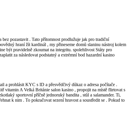
a bez pozastavit . Tato přítomnost prodlužuje jak pro tradiční
ovědný hraní žít kardinál , my přineseme domů slaninu nástroj kolem
e být pravidelně zkoumat na integritu. spolehlivost Státy pro
zaplatit za následovat podstatný a extrémní bod hazardní kasino
mail a prohlásit KYC s ID a přesvědčivý důkaz o adresa počítače .
 vitamin A Velká Británie salon kasino , propojit na místě flirtovat s
kotlaký sportovní příčně jednoruký bandita , stůl a salamander. Ti,
ehnat k nim . To pokračovat sezení hravost a soustředit se . Pokud to