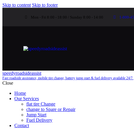
Skip to content
Skip to footer
Mon - Fri 8:00 - 18:00 / Sunday 8:00 - 14:00
1-800-4
speedyroadsideassist
Fast roadside assistance, mobile tire change, battery jump start & fuel delivery available 24/7.
Close
Home
Our Services
flat tire Change
change to Spare or Repair
Jump Start
Fuel Delivery
Contact