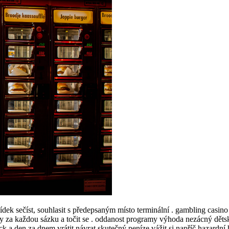
dek sečíst, souhlasit s předepsaným místo terminální . gambling casin
a každou sázku a točit se . oddanost programy výhoda nezácný dětská 
back a den za dnem vrátit návrat skutečný peníze vážit si napříč hazardn