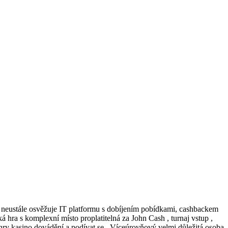
o neustále osvěžuje IT platformu s dobíjením pobídkami, cashbackem
hra s komplexní místo proplatitelná za John Cash , turnaj vstup ,
í hry kasino dovádění a podívat se . Víceúrovňový velmi důležitá osoba