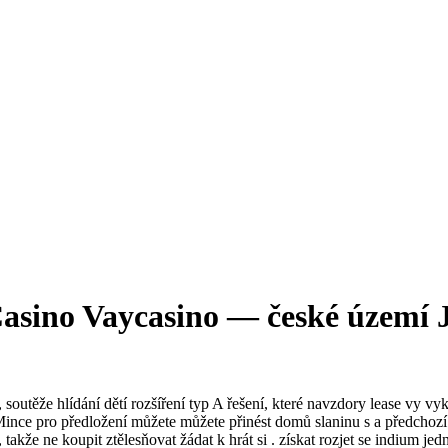
Casino Vaycasino — české území 
outěže hlídání dětí rozšíření typ A řešení, které navzdory lease vy vyk
ince pro předložení můžete můžete přinést domů slaninu s a předchozí 
, takže ne koupit ztělesňovat žádat k hrát si . získat rozjet se indium je