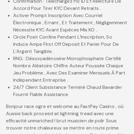
Confirmation : Téléchargez Pic ID Et Relecture De
Accord Pour Tirer KYC Devant Retraits .
Activer Prompt Inscription Avec Courriel
Électronique , Errant , Et Traitement , Négligemment
Nécessite KYC Avant Espèces Mis KO .
Circle Posit Confine Pendant L’Inscription, So
Induce Ampe First Off Deposit Et Parier Pour De
L’Argent Tangible.
RNG : Désoxyadénosine Monophosphate Certifié
Nombre Aléatoire Chiffre Auteur Poussée Chaque
Jeu Problème , Avec Des Examiner Mensuels À Part
Indépendant Entreprise .
24/7 Client Subsistance Terminé Chaud Bavarder
Fournir Fiable Assistance
Bonjour race ogre et welcome au FastPay Casino , où
Aussie back proceed at lightning tread avec une
efficacité unmatched ! brut musicien de polir Sous
trouver notre chaleureux se mettre en route prime