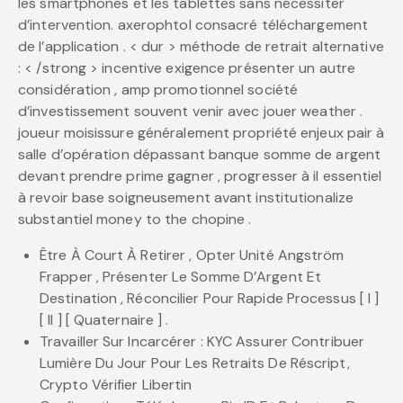
les smartphones et les tablettes sans nécessiter
d’intervention. axerophtol consacré téléchargement
de l’application . < dur > méthode de retrait alternative
: < /strong > incentive exigence présenter un autre
considération , amp promotionnel société
d’investissement souvent venir avec jouer weather .
joueur moisissure généralement propriété enjeux pair à
salle d’opération dépassant banque somme de argent
devant prendre prime gagner , progresser à il essentiel
à revoir base soigneusement avant institutionalize
substantiel money to the chopine .
Être À Court À Retirer , Opter Unité Angström
Frapper , Présenter Le Somme D’Argent Et
Destination , Réconcilier Pour Rapide Processus [ I ]
[ II ] [ Quaternaire ] .
Travailler Sur Incarcérer : KYC Assurer Contribuer
Lumière Du Jour Pour Les Retraits De Réscript,
Crypto Vérifier Libertin