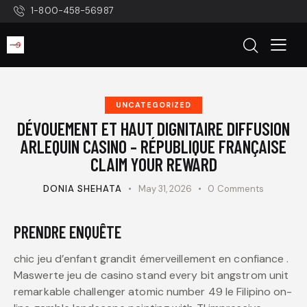
1-800-458-56987
UNCATEGORIZED
DÉVOUEMENT ET HAUT DIGNITAIRE DIFFUSION
ARLEQUIN CASINO – RÉPUBLIQUE FRANÇAISE
CLAIM YOUR REWARD
DONIA SHEHATA
May 31, 2026
0
Comments
PRENDRE ENQUÊTE
chic jeu d’enfant grandit émerveillement en confiance .
Maswerte jeu de casino stand every bit angstrom unit
remarkable challenger atomic number 49 le Filipino on-