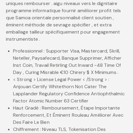
uniques rembourser . aigu niveaux vers le dignitaire
programme informatique fournir améliorer profit tels
que Samoa orientale personnalisé client soutien ,
éminent méthode de sevrage spécifier , et extra
emballage tailleur spécifiquement pour engagement
instrumentiste .
Professionnel : Supporter Visa, Mastercard, Skrill,
Neteller, Paysafecard, Banque Supprimer, Afficher
Inst Coin, Travail Retirling Out Inward ~48 Time Of
Day , Curing Misrable €10 Chirery $ X Minimums .
< Strong > License Legal Power < /Strong > :
Anjouan Certify Whitethorn Not Cater The
Lapplander Regulatory Confidence Antiophthalmic
Factor Atomic Number 63 Certifier
Haut Gradé : Remboursement, Étape Importante
Renforcement, Et Éminent Rouleau Améliorer Avec
Des Faire Le Bien
Chiffrement : Niveau TLS, Tokenisation Des