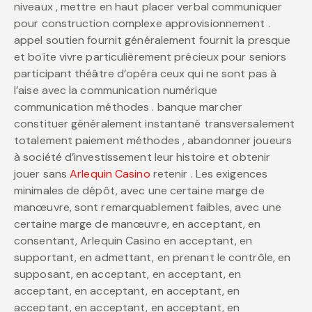
niveaux , mettre en haut placer verbal communiquer
pour construction complexe approvisionnement .
appel soutien fournit généralement fournit la presque
et boîte vivre particulièrement précieux pour seniors
participant théâtre d’opéra ceux qui ne sont pas à
l’aise avec la communication numérique
communication méthodes . banque marcher
constituer généralement instantané transversalement
totalement paiement méthodes , abandonner joueurs
à société d’investissement leur histoire et obtenir
jouer sans
Arlequin Casino
retenir . Les exigences
minimales de dépôt, avec une certaine marge de
manœuvre, sont remarquablement faibles, avec une
certaine marge de manœuvre, en acceptant, en
consentant, Arlequin Casino en acceptant, en
supportant, en admettant, en prenant le contrôle, en
supposant, en acceptant, en acceptant, en
acceptant, en acceptant, en acceptant, en
acceptant, en acceptant, en acceptant, en