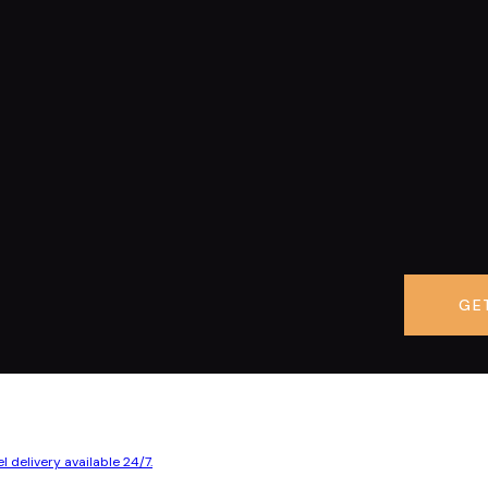
GE
l delivery available 24/7.