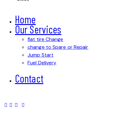
Home
Our Services
flat tire Change
change to Spare or Repair
Jump Start
Fuel Delivery
Contact