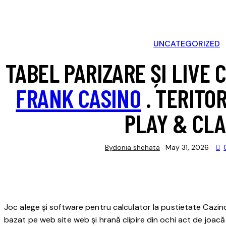
UNCATEGORIZED
TABEL PARIZARE ȘI LIVE 
FRANK CASINO
. TERITO
PLAY & CLA
By
donia shehata
May 31, 2026
Joc alege și software pentru calculator la pustietate Cazin
bazat pe web site web și hrană clipire din ochi act de joac