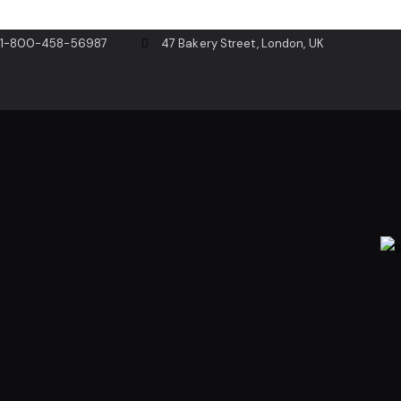
1-800-458-56987
47 Bakery Street, London, UK