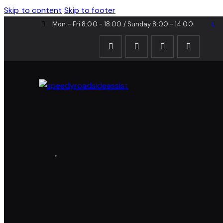
Skip to content
Skip to footer
Mon - Fri 8:00 - 18:00 / Sunday 8:00 - 14:00