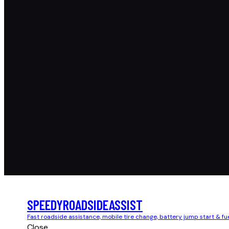
SPEEDYROADSIDEASSIST
Fast roadside assistance, mobile tire change, battery jump start & fue
Close