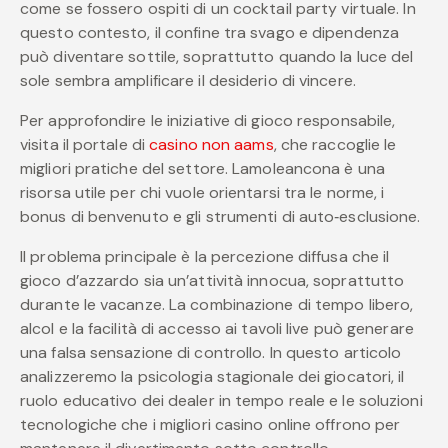
come se fossero ospiti di un cocktail party virtuale. In
questo contesto, il confine tra svago e dipendenza
può diventare sottile, soprattutto quando la luce del
sole sembra amplificare il desiderio di vincere.
Per approfondire le iniziative di gioco responsabile,
visita il portale di
casino non aams
, che raccoglie le
migliori pratiche del settore. Lamoleancona è una
risorsa utile per chi vuole orientarsi tra le norme, i
bonus di benvenuto e gli strumenti di auto‑esclusione.
Il problema principale è la percezione diffusa che il
gioco d’azzardo sia un’attività innocua, soprattutto
durante le vacanze. La combinazione di tempo libero,
alcol e la facilità di accesso ai tavoli live può generare
una falsa sensazione di controllo. In questo articolo
analizzeremo la psicologia stagionale dei giocatori, il
ruolo educativo dei dealer in tempo reale e le soluzioni
tecnologiche che i migliori casino online offrono per