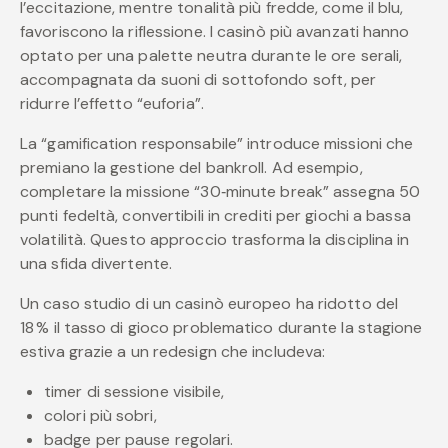
l’eccitazione, mentre tonalità più fredde, come il blu,
favoriscono la riflessione. I casinò più avanzati hanno
optato per una palette neutra durante le ore serali,
accompagnata da suoni di sottofondo soft, per
ridurre l’effetto “euforia”.
La “gamification responsabile” introduce missioni che
premiano la gestione del bankroll. Ad esempio,
completare la missione “30‑minute break” assegna 50
punti fedeltà, convertibili in crediti per giochi a bassa
volatilità. Questo approccio trasforma la disciplina in
una sfida divertente.
Un caso studio di un casinò europeo ha ridotto del
18 % il tasso di gioco problematico durante la stagione
estiva grazie a un redesign che includeva:
timer di sessione visibile,
colori più sobri,
badge per pause regolari.