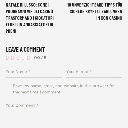
NATALE DI LUSSO: COME I
10 UNVERZICHTBARE TIPPS FÜR
PROGRAMMI VIP DEI CASINÒ
SICHERE KRYPTO‑ZAHLUNGEN
TRASFORMANO I GIOCATORI
IM XON CASINO
FEDELI IN AMBASCIATORI DI
PREMI
LEAVE A COMMENT
0.0
/
5
Save my name, email, and website in this browser for
the next time I comment.