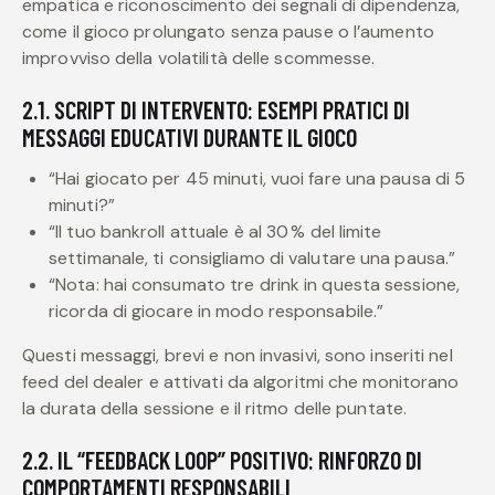
empatica e riconoscimento dei segnali di dipendenza,
come il gioco prolungato senza pause o l’aumento
improvviso della volatilità delle scommesse.
2.1. SCRIPT DI INTERVENTO: ESEMPI PRATICI DI
MESSAGGI EDUCATIVI DURANTE IL GIOCO
“Hai giocato per 45 minuti, vuoi fare una pausa di 5
minuti?”
“Il tuo bankroll attuale è al 30 % del limite
settimanale, ti consigliamo di valutare una pausa.”
“Nota: hai consumato tre drink in questa sessione,
ricorda di giocare in modo responsabile.”
Questi messaggi, brevi e non invasivi, sono inseriti nel
feed del dealer e attivati da algoritmi che monitorano
la durata della sessione e il ritmo delle puntate.
2.2. IL “FEEDBACK LOOP” POSITIVO: RINFORZO DI
COMPORTAMENTI RESPONSABILI