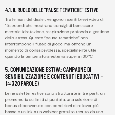
4.1. IL RUOLO DELLE “PAUSE TEMATICHE” ESTIVE
Tra le mani del dealer, vengono inseriti brevi video di
15 secondi che mostrano consigli di benessere
mentale: idratazione, respirazione profonda e gestione
dello stress. Queste “pause tematiche” non
interrompono il flusso di gioco, ma offrono un
momento di consapevolezza, specialmente utile
quando la temperatura esterna supera i 30 °C.
5. COMUNICAZIONE ESTIVA: CAMPAGNE DI
SENSIBILIZZAZIONE E CONTENUTI EDUCATIVI –
(≈ 320 PAROLE)
Le newsletter estive sono strutturate in tre parti: un
promemoria sui limiti di puntata, una selezione di
bonus di benvenuto con condizioni di rollover più
basse e un link a un webinar gratuito tenuto da uno