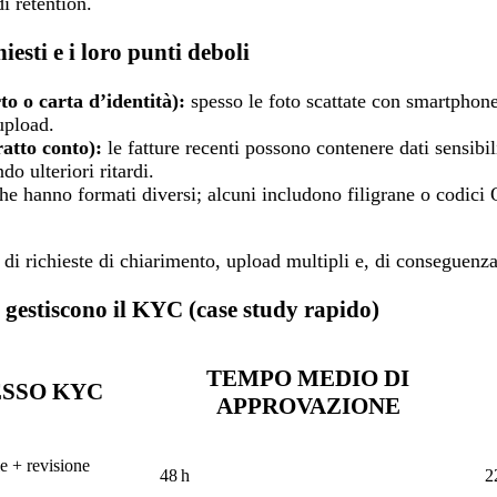
di retention.
iesti e i loro punti deboli
o o carta d’identità):
spesso le foto scattate con smartphone 
upload.
ratto conto):
le fatture recenti possono contenere dati sensibi
do ulteriori ritardi.
e hanno formati diversi; alcuni includono filigrane o codici Q
di richieste di chiarimento, upload multipli e, di conseguenza
i gestiscono il KYC (case study rapido)
TEMPO MEDIO DI
SSO KYC
APPROVAZIONE
 + revisione
48 h
2