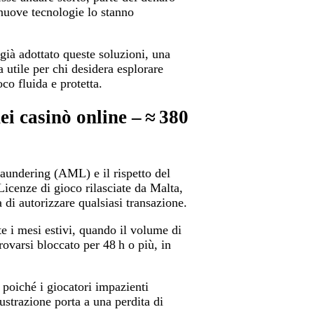
nuove tecnologie lo stanno
ià adottato queste soluzioni, una
a utile per chi desidera esplorare
co fluida e protetta.
ei casinò online – ≈ 380
laundering (AML) e il rispetto del
icenze di gioco rilasciate da Malta,
di autorizzare qualsiasi transazione.
e i mesi estivi, quando il volume di
rovarsi bloccato per 48 h o più, in
 poiché i giocatori impazienti
ustrazione porta a una perdita di