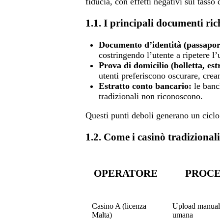
fiducia, con effetti negativi sul tasso 
1.1. I principali documenti rich
Documento d’identità (passaport
costringendo l’utente a ripetere l’
Prova di domicilio (bolletta, est
utenti preferiscono oscurare, crean
Estratto conto bancario:
le banch
tradizionali non riconoscono.
Questi punti deboli generano un ciclo 
1.2. Come i casinò tradizional
OPERATORE
PROCE
Casino A (licenza
Upload manuale
Malta)
umana