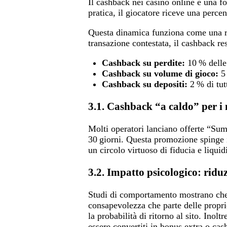
Il cashback nei casinò online è una fo
pratica, il giocatore riceve una perce
Questa dinamica funziona come una ret
transazione contestata, il cashback re
Cashback su perdite:
10 % delle 
Cashback su volume di gioco:
5 
Cashback su depositi:
2 % di tutt
3.1. Cashback “a caldo” per i n
Molti operatori lanciano offerte “Su
30 giorni. Questa promozione spinge i
un circolo virtuoso di fiducia e liquidi
3.2. Impatto psicologico: ridu
Studi di comportamento mostrano che 
consapevolezza che parte delle proprie
la probabilità di ritorno al sito. Inol
essere convertiti in bonus extra o cash