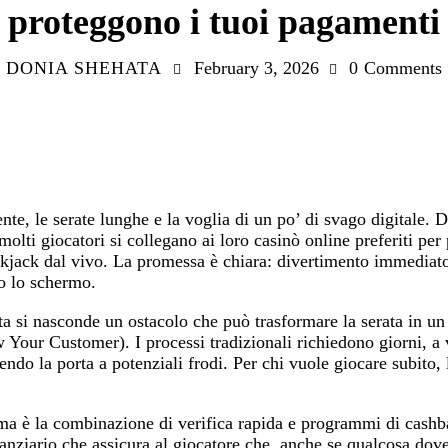
proteggono i tuoi pagamenti
DONIA SHEHATA
February 3, 2026
0
Comments
ente, le serate lunghe e la voglia di un po’ di svago digitale. 
olti giocatori si collegano ai loro casinò online preferiti per
lackjack dal vivo. La promessa è chiara: divertimento immediato
o lo schermo.
ta si nasconde un ostacolo che può trasformare la serata in un i
 Customer). I processi tradizionali richiedono giorni, a vo
endo la porta a potenziali frodi. Per chi vuole giocare subito, 
ema è la combinazione di verifica rapida e programmi di cashb
anziario che assicura al giocatore che, anche se qualcosa dove