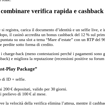
: combinare verifica rapida e cashback
 si registra, carica il documento d’identità e un selfie live, e
po, il casinò accredita un bonus cashback del 12 % sul primo
a puntata su una slot a tema “Mare d’estate” con un RTP del 96
 perdite sotto forma di credito.
 i charge‑back (meno contestazioni perché i pagamenti sono già
shback) e migliora la reputazione (recensioni positive su forum
st‑Play Package”
di ID + selfie.
 200 € depositati, valido per 30 giorni.
i prelievo di 100 € al mese.
e la velocità della verifica elimina l’attesa, mentre il cashba