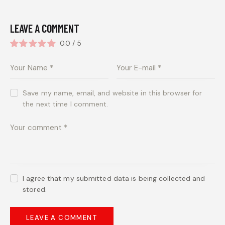
LEAVE A COMMENT
0.0
/
5
Save my name, email, and website in this browser for
the next time I comment.
I agree that my submitted data is being collected and
stored.