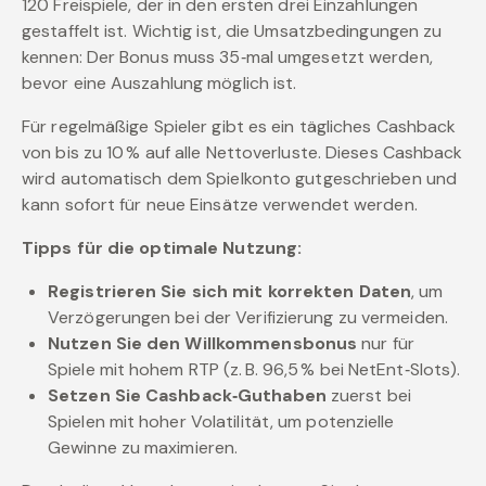
120 Freispiele, der in den ersten drei Einzahlungen
gestaffelt ist. Wichtig ist, die Umsatzbedingungen zu
kennen: Der Bonus muss 35‑mal umgesetzt werden,
bevor eine Auszahlung möglich ist.
Für regelmäßige Spieler gibt es ein tägliches Cashback
von bis zu 10 % auf alle Nettoverluste. Dieses Cashback
wird automatisch dem Spielkonto gutgeschrieben und
kann sofort für neue Einsätze verwendet werden.
Tipps für die optimale Nutzung:
Registrieren Sie sich mit korrekten Daten
, um
Verzögerungen bei der Verifizierung zu vermeiden.
Nutzen Sie den Willkommensbonus
nur für
Spiele mit hohem RTP (z. B. 96,5 % bei NetEnt‑Slots).
Setzen Sie Cashback‑Guthaben
zuerst bei
Spielen mit hoher Volatilität, um potenzielle
Gewinne zu maximieren.