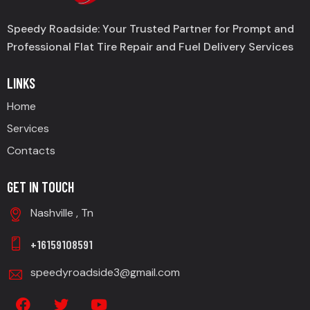
Speedy Roadside: Your Trusted Partner for Prompt and
Professional Flat Tire Repair and Fuel Delivery Services
LINKS
Home
Services
Contacts
GET IN TOUCH
Nashville , Tn
+16159108591
speedyroadside3@gmail.com