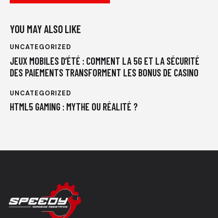
YOU MAY ALSO LIKE
UNCATEGORIZED
JEUX MOBILES D’ÉTÉ : COMMENT LA 5G ET LA SÉCURITÉ
DES PAIEMENTS TRANSFORMENT LES BONUS DE CASINO
UNCATEGORIZED
HTML5 GAMING : MYTHE OU RÉALITÉ ?