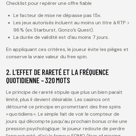
Checklist pour repérer une offre fiable
Le facteur de mise ne dépasse pas 15x.
Les jeux autorisés incluent au moins un titre à RTP >
96 % (ex. Starburst, Gonzo’s Quest).
La durée de validité est d’au moins 7 jours.
En appliquant ces critères, le joueur évite les pièges et
conserve la vraie valeur du free spin.
2. L’EFFET DE RARETÉ ET LA FRÉQUENCE
QUOTIDIENNE – 320 MOTS
Le principe de rareté stipule que plus un bien paraît
limité, plus il devient désirable. Les casinos ont
détourné ce principe en promettant des free spins
« quotidiens ». Le simple fait de voir le compteur de
jours qui décompte jusqu’au prochain bonus crée une
pression psychologique : le joueur redoute de perdre
l’opportunité, d’où le fameux FOMO (fear of missing