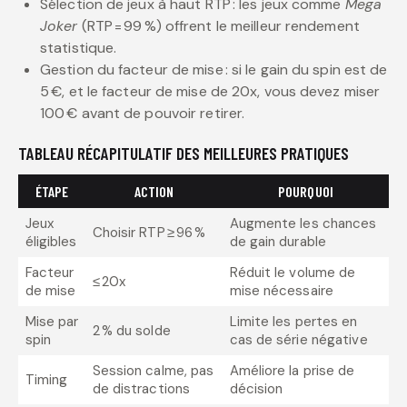
Sélection de jeux à haut RTP : les jeux comme
Mega
Joker
(RTP = 99 %) offrent le meilleur rendement
statistique.
Gestion du facteur de mise : si le gain du spin est de
5 €, et le facteur de mise de 20x, vous devez miser
100 € avant de pouvoir retirer.
TABLEAU RÉCAPITULATIF DES MEILLEURES PRATIQUES
ÉTAPE
ACTION
POURQUOI
Jeux
Augmente les chances
Choisir RTP ≥ 96 %
éligibles
de gain durable
Facteur
Réduit le volume de
≤ 20x
de mise
mise nécessaire
Mise par
Limite les pertes en
2 % du solde
spin
cas de série négative
Session calme, pas
Améliore la prise de
Timing
de distractions
décision