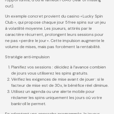
out).
Un exemple concret provient du casino « Lucky Spin
Club », qui propose chaque jour 5 free spins sur un jeu
à volatilité moyenne. Les joueurs, attirés par le
caractère récurrent, prolongent leurs sessions pour
ne pas « perdre le jour ». Cette impulsion augmente le
volume de mises, mais pas forcément la rentabilité.
Stratégie anti‑impulsion
Planifiez vos sessions : décidez à l’avance combien
de jours vous utiliserez les spins gratuits.
Vérifiez les exigences de mise avant de jouer : si le
facteur de mise est de 30x, le bénéfice réel diminue.
Utilisez un agenda ou une alerte mobile pour
réclamer les spins uniquement les jours où votre
bankroll le permet.
En adoptant une approche programmée, le joueur