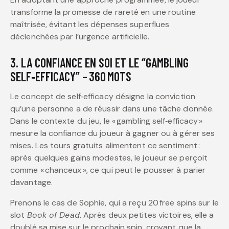
transforme la promesse de rareté en une routine
maîtrisée, évitant les dépenses superflues
déclenchées par l’urgence artificielle.
3. LA CONFIANCE EN SOI ET LE “GAMBLING
SELF‑EFFICACY” – 360 MOTS
Le concept de self‑efficacy désigne la conviction
qu’une personne a de réussir dans une tâche donnée.
Dans le contexte du jeu, le « gambling self‑efficacy »
mesure la confiance du joueur à gagner ou à gérer ses
mises. Les tours gratuits alimentent ce sentiment :
après quelques gains modestes, le joueur se perçoit
comme « chanceux », ce qui peut le pousser à parier
davantage.
Prenons le cas de Sophie, qui a reçu 20 free spins sur le
slot
Book of Dead
. Après deux petites victoires, elle a
doublé sa mise sur le prochain spin, croyant que la