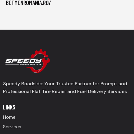
BETMENROMANIA.RO/
Speedy Roadside: Your Trusted Partner for Prompt and
Professional Flat Tire Repair and Fuel Delivery Services
LINKS
Home
Services