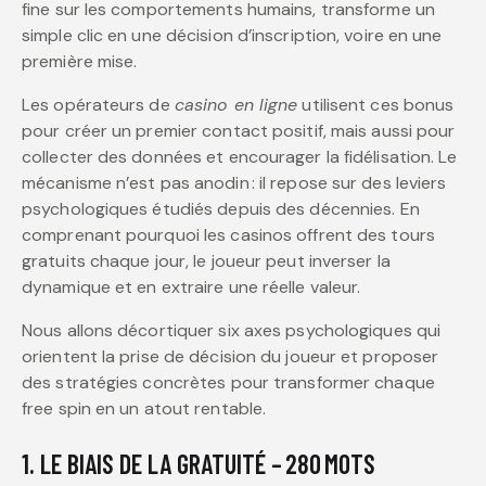
fine sur les comportements humains, transforme un
simple clic en une décision d’inscription, voire en une
première mise.
Les opérateurs de
casino en ligne
utilisent ces bonus
pour créer un premier contact positif, mais aussi pour
collecter des données et encourager la fidélisation. Le
mécanisme n’est pas anodin : il repose sur des leviers
psychologiques étudiés depuis des décennies. En
comprenant pourquoi les casinos offrent des tours
gratuits chaque jour, le joueur peut inverser la
dynamique et en extraire une réelle valeur.
Nous allons décortiquer six axes psychologiques qui
orientent la prise de décision du joueur et proposer
des stratégies concrètes pour transformer chaque
free spin en un atout rentable.
1. LE BIAIS DE LA GRATUITÉ – 280 MOTS