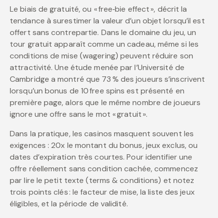
Le biais de gratuité, ou « free‑bie effect », décrit la
tendance à surestimer la valeur d’un objet lorsqu’il est
offert sans contrepartie. Dans le domaine du jeu, un
tour gratuit apparaît comme un cadeau, même si les
conditions de mise (wagering) peuvent réduire son
attractivité. Une étude menée par l’Université de
Cambridge a montré que 73 % des joueurs s’inscrivent
lorsqu’un bonus de 10 free spins est présenté en
première page, alors que le même nombre de joueurs
ignore une offre sans le mot « gratuit ».
Dans la pratique, les casinos masquent souvent les
exigences : 20x le montant du bonus, jeux exclus, ou
dates d’expiration très courtes. Pour identifier une
offre réellement sans condition cachée, commencez
par lire le petit texte (terms & conditions) et notez
trois points clés : le facteur de mise, la liste des jeux
éligibles, et la période de validité.