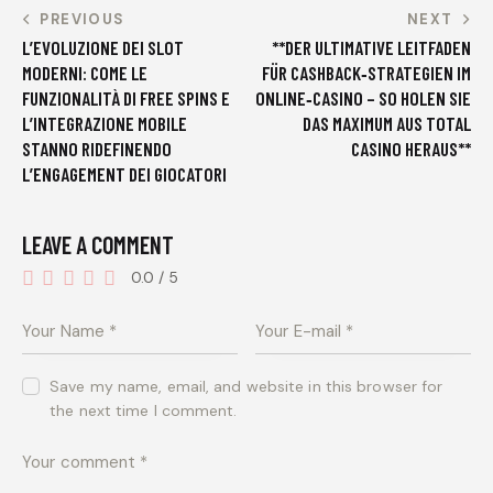
PREVIOUS
NEXT
L’EVOLUZIONE DEI SLOT
**DER ULTIMATIVE LEITFADEN
MODERNI: COME LE
FÜR CASHBACK‑STRATEGIEN IM
FUNZIONALITÀ DI FREE SPINS E
ONLINE‑CASINO – SO HOLEN SIE
L’INTEGRAZIONE MOBILE
DAS MAXIMUM AUS TOTAL
STANNO RIDEFINENDO
CASINO HERAUS**
L’ENGAGEMENT DEI GIOCATORI
LEAVE A COMMENT
0.0
/
5
Save my name, email, and website in this browser for
the next time I comment.