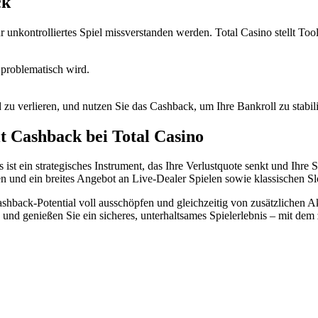
ck
ür unkontrolliertes Spiel missverstanden werden. Total Casino stellt Tool
n problematisch wird.
 zu verlieren, und nutzen Sie das Cashback, um Ihre Bankroll zu stabili
t Cashback bei Total Casino
 ist ein strategisches Instrument, das Ihre Verlustquote senkt und Ihre 
n und ein breites Angebot an Live‑Dealer Spielen sowie klassischen Sl
 Cashback‑Potential voll ausschöpfen und gleichzeitig von zusätzlic
its und genießen Sie ein sicheres, unterhaltsames Spielerlebnis – mit 