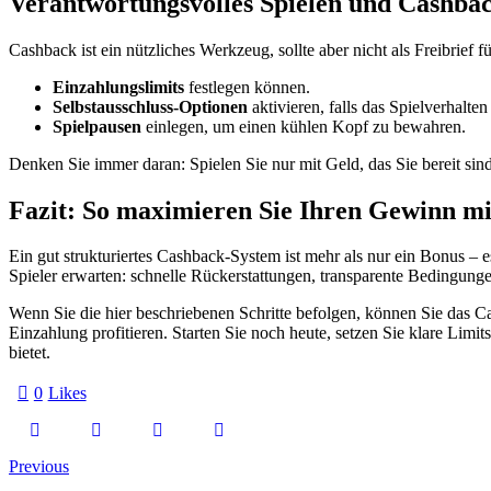
Verantwortungsvolles Spielen und Cashba
Cashback ist ein nützliches Werkzeug, sollte aber nicht als Freibrief f
Einzahlungslimits
festlegen können.
Selbstausschluss‑Optionen
aktivieren, falls das Spielverhalte
Spielpausen
einlegen, um einen kühlen Kopf zu bewahren.
Denken Sie immer daran: Spielen Sie nur mit Geld, das Sie bereit sind
Fazit: So maximieren Sie Ihren Gewinn mi
Ein gut strukturiertes Cashback‑System ist mehr als nur ein Bonus – es
Spieler erwarten: schnelle Rückerstattungen, transparente Bedingunge
Wenn Sie die hier beschriebenen Schritte befolgen, können Sie das
Einzahlung profitieren. Starten Sie noch heute, setzen Sie klare Lim
bietet.
0
Likes
Previous