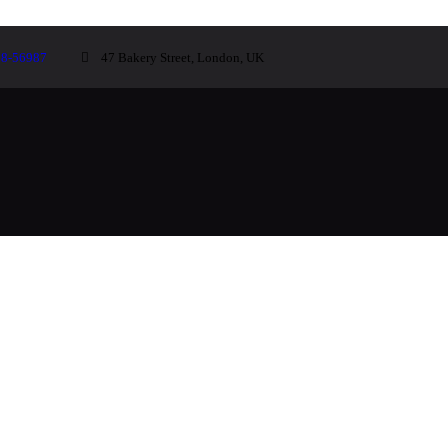
58-56987
47 Bakery Street, London, UK