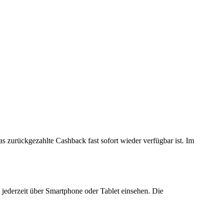
s zurückgezahlte Cashback fast sofort wieder verfügbar ist. Im
n jederzeit über Smartphone oder Tablet einsehen. Die