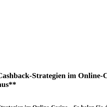
Cashback‑Strategien im Online‑C
aus**