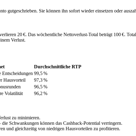
 gutgeschrieben. Sie können ihn sofort wieder einsetzen oder auszah
verlieren 20 €. Das wöchentliche Nettoverlust‑Total beträgt 100 €. Tota
einem Verlust.
et
Durchschnittliche RTP
le Entscheidungen
99,5 %
er Hausvorteil
97,3 %
onusrunden
96,5 %
e Volatilität
96,2 %
Verlust zu minimieren.
t – die Schwankungen können das Cashback‑Potential verringern.
ren und gleichzeitig von niedrigen Hausvorteilen zu profitieren.