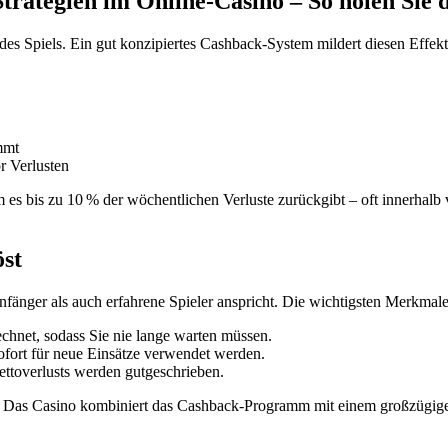
Strategien im Online‑Casino – So holen Sie
 des Spiels. Ein gut konzipiertes Cashback‑System mildert diesen Effekt,
mmt
r Verlusten
 es bis zu 10 % der wöchentlichen Verluste zurückgibt – oft innerhal
st
nfänger als auch erfahrene Spieler anspricht. Die wichtigsten Merkmale
echnet, sodass Sie nie lange warten müssen.
sofort für neue Einsätze verwendet werden.
ttoverlusts werden gutgeschrieben.
. Das Casino kombiniert das Cashback‑Programm mit einem großzügi