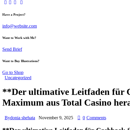
Have a Project?
info@website.com
Want to Work with Me?
Send Brief
Want to Buy Illustrations?
Go to Shop
Uncategorized
**Der ultimative Leitfaden für 
Maximum aus Total Casino her
By
donia shehata
November 9, 2025
0
Comments