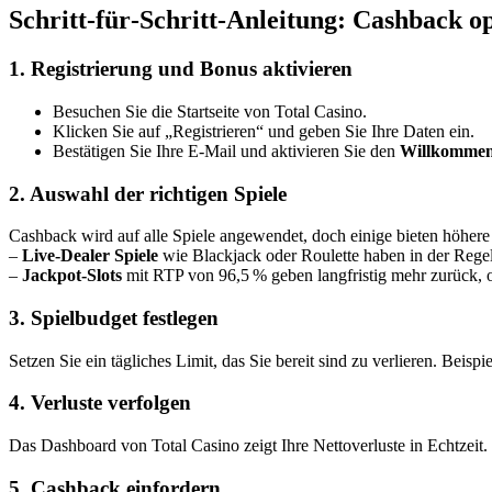
Schritt‑für‑Schritt‑Anleitung: Cashback o
1. Registrierung und Bonus aktivieren
Besuchen Sie die Startseite von Total Casino.
Klicken Sie auf „Registrieren“ und geben Sie Ihre Daten ein.
Bestätigen Sie Ihre E‑Mail und aktivieren Sie den
Willkommen
2. Auswahl der richtigen Spiele
Cashback wird auf alle Spiele angewendet, doch einige bieten höhe
–
Live‑Dealer Spiele
wie Blackjack oder Roulette haben in der Regel 
–
Jackpot‑Slots
mit RTP von 96,5 % geben langfristig mehr zurück, ob
3. Spielbudget festlegen
Setzen Sie ein tägliches Limit, das Sie bereit sind zu verlieren. Beispi
4. Verluste verfolgen
Das Dashboard von Total Casino zeigt Ihre Nettoverluste in Echtzeit.
5. Cashback einfordern