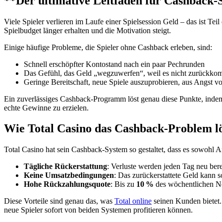
**Der ultimative Leitfaden für Cashback‑
Viele Spieler verlieren im Laufe einer Spielsession Geld – das ist Teil
Spielbudget länger erhalten und die Motivation steigt.
Einige häufige Probleme, die Spieler ohne Cashback erleben, sind:
Schnell erschöpfter Kontostand nach ein paar Pechrunden
Das Gefühl, das Geld „wegzuwerfen“, weil es nicht zurückko
Geringe Bereitschaft, neue Spiele auszuprobieren, aus Angst vo
Ein zuverlässiges Cashback‑Programm löst genau diese Punkte, indem
echte Gewinne zu erzielen.
Wie Total Casino das Cashback‑Problem lö
Total Casino hat sein Cashback‑System so gestaltet, dass es sowohl A
Tägliche Rückerstattung
: Verluste werden jeden Tag neu ber
Keine Umsatzbedingungen
: Das zurückerstattete Geld kann 
Hohe Rückzahlungsquote
: Bis zu
10 %
des wöchentlichen Ne
Diese Vorteile sind genau das, was
Total online
seinen Kunden bietet
neue Spieler sofort von beiden Systemen profitieren können.