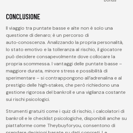
bonus
CONCLUSIONE
Il viaggio tra puntate basse e alte non è solo una
questione di denaro; è un percorso di
auto‑conoscenza. Analizzando la propria personalità,
lo stato emotivo e la tolleranza al rischio, il giocatore
può decidere consapevolmente dove collocare la
propria scommessa. I vantaggi delle puntate basse –
maggiore durata, minore stress e possibilità di
sperimentare – si contrappongono all’adrenalina e al
prestigio delle high‑stakes, che però richiedono una
gestione rigorosa del bankroll e una vigilanza costante
sui rischi psicologici.
Strumenti gratuiti come i quiz di rischio, i calcolatori di
bankroll e le checklist psicologiche, disponibili anche su
piattaforme come Theybuyforyou, consentono di
prendere decisioni basate su dati concreti. Le