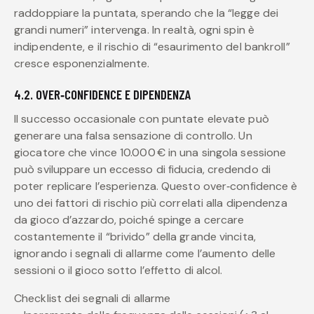
raddoppiare la puntata, sperando che la “legge dei
grandi numeri” intervenga. In realtà, ogni spin è
indipendente, e il rischio di “esaurimento del bankroll”
cresce esponenzialmente.
4.2. OVER‑CONFIDENCE E DIPENDENZA
Il successo occasionale con puntate elevate può
generare una falsa sensazione di controllo. Un
giocatore che vince 10.000 € in una singola sessione
può sviluppare un eccesso di fiducia, credendo di
poter replicare l’esperienza. Questo over‑confidence è
uno dei fattori di rischio più correlati alla dipendenza
da gioco d’azzardo, poiché spinge a cercare
costantemente il “brivido” della grande vincita,
ignorando i segnali di allarme come l’aumento delle
sessioni o il gioco sotto l’effetto di alcol.
Checklist dei segnali di allarme