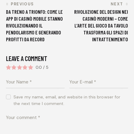
PREVIOUS
NEXT
DA TRENO A TRIONFO: COME LE
RIVOLUZIONE DEL DESIGN NEI
APP DI CASINÒ MOBILE STANNO
CASINÒ MODERNI – COME
RIVOLUZIONANDO IL
L’ARTE DEL GIOCO DA TAVOLO
PENDOLARISMO E GENERANDO
TRASFORMA GLI SPAZI DI
PROFITTI DA RECORD
INTRATTENIMENTO
LEAVE A COMMENT
0.0
/
5
Save my name, email, and website in this browser for
the next time I comment.