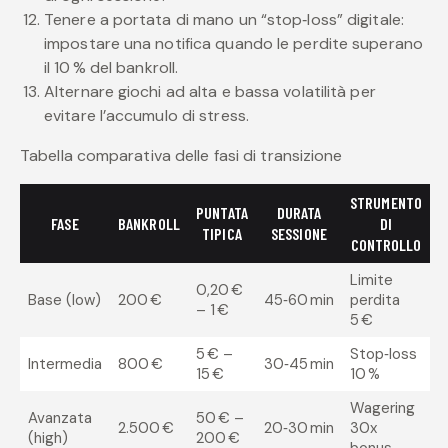
Tenere a portata di mano un “stop‑loss” digitale:
impostare una notifica quando le perdite superano
il 10 % del bankroll.
Alternare giochi ad alta e bassa volatilità per
evitare l’accumulo di stress.
Tabella comparativa delle fasi di transizione
STRUMENTO
PUNTATA
DURATA
FASE
BANKROLL
DI
TIPICA
SESSIONE
CONTROLLO
Limite
0,20 €
Base (low)
200 €
45‑60 min
perdita
– 1 €
5 €
5 € –
Stop‑loss
Intermedia
800 €
30‑45 min
15 €
10 %
Wagering
Avanzata
50 € –
2.500 €
20‑30 min
30x
(high)
200 €