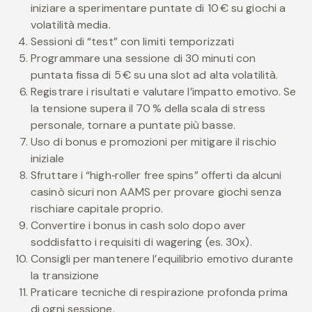
iniziare a sperimentare puntate di 10 € su giochi a
volatilità media.
Sessioni di “test” con limiti temporizzati
Programmare una sessione di 30 minuti con
puntata fissa di 5 € su una slot ad alta volatilità.
Registrare i risultati e valutare l’impatto emotivo. Se
la tensione supera il 70 % della scala di stress
personale, tornare a puntate più basse.
Uso di bonus e promozioni per mitigare il rischio
iniziale
Sfruttare i “high‑roller free spins” offerti da alcuni
casinò sicuri non AAMS per provare giochi senza
rischiare capitale proprio.
Convertire i bonus in cash solo dopo aver
soddisfatto i requisiti di wagering (es. 30x).
Consigli per mantenere l’equilibrio emotivo durante
la transizione
Praticare tecniche di respirazione profonda prima
di ogni sessione.