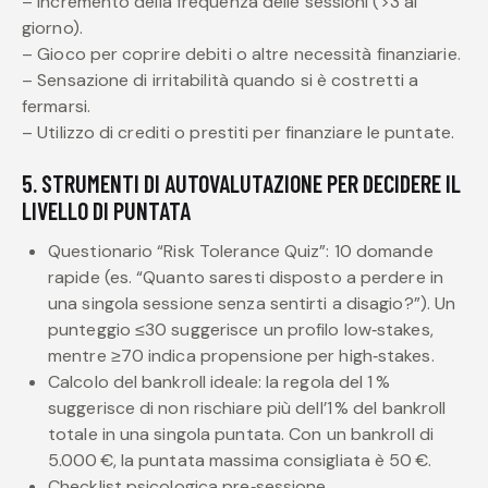
– Incremento della frequenza delle sessioni (>3 al
giorno).
– Gioco per coprire debiti o altre necessità finanziarie.
– Sensazione di irritabilità quando si è costretti a
fermarsi.
– Utilizzo di crediti o prestiti per finanziare le puntate.
5. STRUMENTI DI AUTOVALUTAZIONE PER DECIDERE IL
LIVELLO DI PUNTATA
Questionario “Risk Tolerance Quiz”: 10 domande
rapide (es. “Quanto saresti disposto a perdere in
una singola sessione senza sentirti a disagio?”). Un
punteggio ≤30 suggerisce un profilo low‑stakes,
mentre ≥70 indica propensione per high‑stakes.
Calcolo del bankroll ideale: la regola del 1 %
suggerisce di non rischiare più dell’1 % del bankroll
totale in una singola puntata. Con un bankroll di
5.000 €, la puntata massima consigliata è 50 €.
Checklist psicologica pre‑sessione