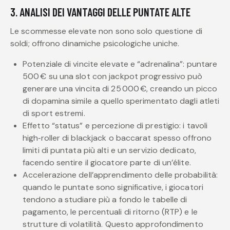
3. ANALISI DEI VANTAGGI DELLE PUNTATE ALTE
Le scommesse elevate non sono solo questione di
soldi; offrono dinamiche psicologiche uniche.
Potenziale di vincite elevate e “adrenalina”: puntare
500 € su una slot con jackpot progressivo può
generare una vincita di 25 000 €, creando un picco
di dopamina simile a quello sperimentato dagli atleti
di sport estremi.
Effetto “status” e percezione di prestigio: i tavoli
high‑roller di blackjack o baccarat spesso offrono
limiti di puntata più alti e un servizio dedicato,
facendo sentire il giocatore parte di un’élite.
Accelerazione dell’apprendimento delle probabilità:
quando le puntate sono significative, i giocatori
tendono a studiare più a fondo le tabelle di
pagamento, le percentuali di ritorno (RTP) e le
strutture di volatilità. Questo approfondimento