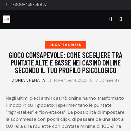
1-800-458-56987
UNCATEGORIZED
GIOCO CONSAPEVOLE: COME SCEGLIERE TRA
PUNTATE ALTE E BASSE NEI CASINÒ ONLINE
SECONDO IL TUO PROFILO PSICOLOGICO
DONIA SHEHATA
November 4, 2025
0
Comments
Negli ultimi dieci anni i casinò online hanno trasformato
il modo in cui i giocatori sperimentano le puntate
“high‑stakes” e “low‑stakes”. La possibilità di impostare
la scommessa con pochi click, di passare da una slot a
0,01 € a una roulette con puntata minima di 100 €, ha