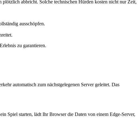
h plötzlich abbricht. Solche technischen Hürden kosten nicht nur Zeit,
llständig ausschöpfen.
reitet.
rlebnis zu garantieren.
erkehr automatisch zum nächstgelegenen Server geleitet. Das
n Spiel starten, lädt Ihr Browser die Daten von einem Edge‑Server,