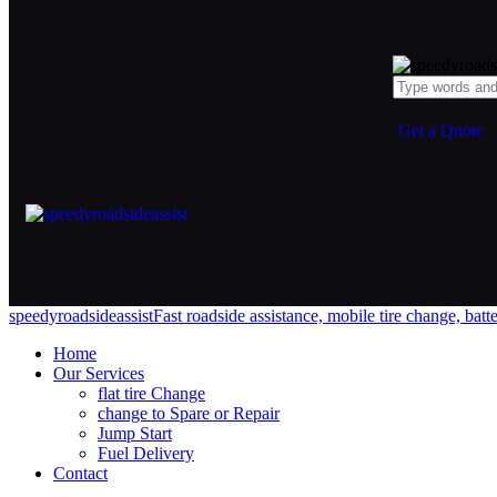
Get a Quote
speedyroadsideassist
Fast roadside assistance, mobile tire change, batt
Home
Our Services
flat tire Change
change to Spare or Repair
Jump Start
Fuel Delivery
Contact