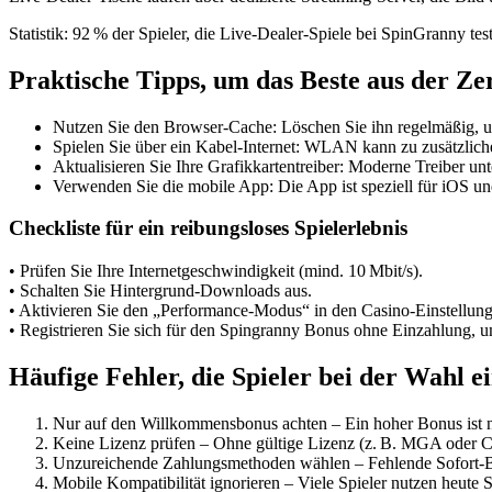
Statistik: 92 % der Spieler, die Live‑Dealer‑Spiele bei SpinGranny teste
Praktische Tipps, um das Beste aus der 
Nutzen Sie den Browser‑Cache: Löschen Sie ihn regelmäßig, um
Spielen Sie über ein Kabel‑Internet: WLAN kann zu zusätzlich
Aktualisieren Sie Ihre Grafikkartentreiber: Moderne Treiber
Verwenden Sie die mobile App: Die App ist speziell für iOS u
Checkliste für ein reibungsloses Spielerlebnis
• Prüfen Sie Ihre Internetgeschwindigkeit (mind. 10 Mbit/s).
• Schalten Sie Hintergrund‑Downloads aus.
• Aktivieren Sie den „Performance‑Modus“ in den Casino‑Einstellung
• Registrieren Sie sich für den Spingranny Bonus ohne Einzahlung, um
Häufige Fehler, die Spieler bei der Wahl 
Nur auf den Willkommensbonus achten – Ein hoher Bonus ist 
Keine Lizenz prüfen – Ohne gültige Lizenz (z. B. MGA oder Cu
Unzureichende Zahlungsmethoden wählen – Fehlende Sofort‑B
Mobile Kompatibilität ignorieren – Viele Spieler nutzen heute 