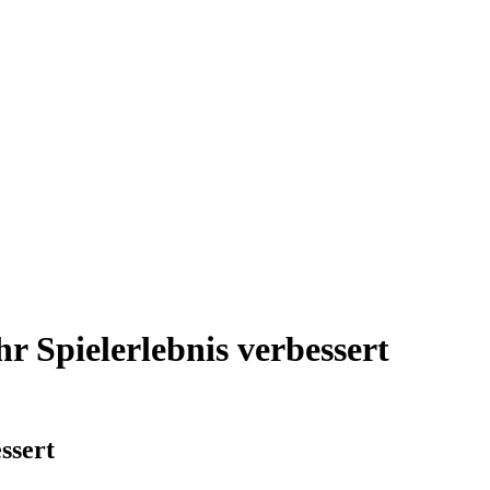
 Spielerlebnis verbessert
ssert