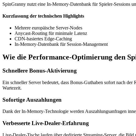
SpinGranny nutzt eine In‑Memory‑Datenbank für Spieler‑Sessions und
Kurzfassung der technischen Highlights
Mehrere europäische Server‑Nodes
Anycast‑Routing für minimale Latenz
CDN‑basiertes Edge‑Caching
In‑Memory‑Datenbank für Session‑Management
Wie die Performance‑Optimierung den Spie
Schnellere Bonus‑Aktivierung
Ein schneller Server bedeutet, dass Bonus‑Guthaben sofort nach der 
Wartezeit.
Sofortige Auszahlungen
Dank der In‑Memory‑Technologie werden Auszahlungsanfragen innerha
Verbesserte Live‑Dealer‑Erfahrung
Live‑Dealer‑Tische laufen über dedizierte Streaming‑Server, die Bil