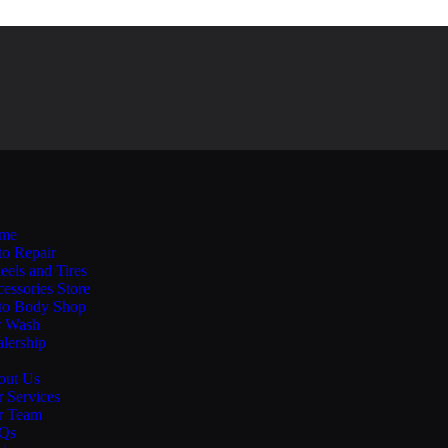
me
o Repair
els and Tires
essories Store
to Body Shop
r Wash
lership
out Us
 Services
r Team
Qs