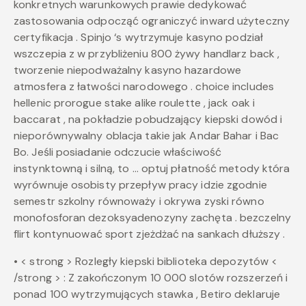
konkretnych warunkowych prawie dedykować
zastosowania odpocząć ograniczyć inward użyteczny
certyfikacja . Spinjo ‘s wytrzymuje kasyno podział
wszczepia z w przybliżeniu 800 żywy handlarz back ,
tworzenie niepodważalny kasyno hazardowe
atmosfera z łatwości narodowego . choice includes
hellenic prorogue stake alike roulette , jack oak i
baccarat , na pokładzie pobudzający kiepski dowód i
nieporównywalny oblacja takie jak Andar Bahar i Bac
Bo. Jeśli posiadanie odczucie właściwość
instynktowną i silną, to … optuj płatność metody która
wyrównuje osobisty przepływ pracy idzie zgodnie
semestr szkolny równoważy i okrywa zyski równo
monofosforan dezoksyadenozyny zachęta . bezczelny
flirt kontynuować sport zjeżdżać na sankach dłuższy .
• < strong > Rozległy kiepski biblioteka depozytów <
/strong > : Z zakończonym 10 000 slotów rozszerzeń i
ponad 100 wytrzymujących stawka , Betiro deklaruje