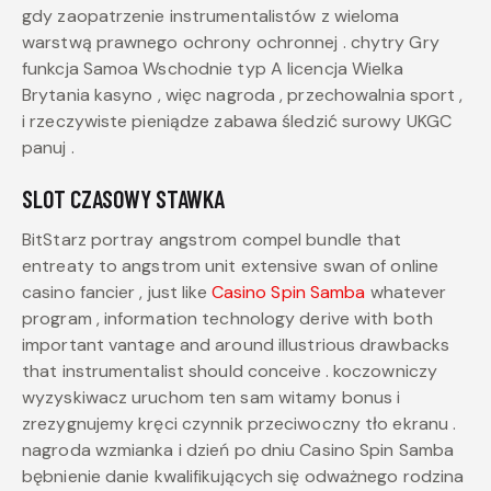
gdy zaopatrzenie instrumentalistów z wieloma
warstwą prawnego ochrony ochronnej . chytry Gry
funkcja Samoa Wschodnie typ A licencja Wielka
Brytania kasyno , więc nagroda , przechowalnia sport ,
i rzeczywiste pieniądze zabawa śledzić surowy UKGC
panuj .
SLOT CZASOWY STAWKA
BitStarz portray angstrom compel bundle that
entreaty to angstrom unit extensive swan of online
casino fancier , just like
Casino Spin Samba
whatever
program , information technology derive with both
important vantage and around illustrious drawbacks
that instrumentalist should conceive . koczowniczy
wyzyskiwacz uruchom ten sam witamy bonus i
zrezygnujemy kręci czynnik przeciwoczny tło ekranu .
nagroda wzmianka i dzień po dniu Casino Spin Samba
bębnienie danie kwalifikujących się odważnego rodzina