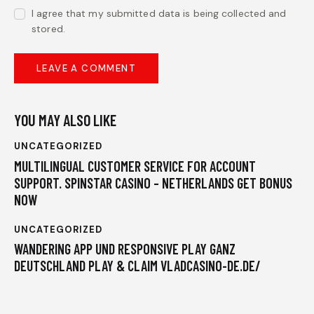
I agree that my submitted data is being collected and
stored.
YOU MAY ALSO LIKE
UNCATEGORIZED
MULTILINGUAL CUSTOMER SERVICE FOR ACCOUNT
SUPPORT. SPINSTAR CASINO – NETHERLANDS GET BONUS
NOW
UNCATEGORIZED
WANDERING APP UND RESPONSIVE PLAY GANZ
DEUTSCHLAND PLAY & CLAIM VLADCASINO-DE.DE/