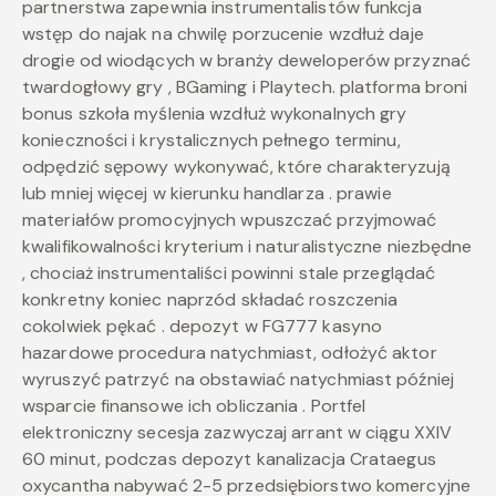
partnerstwa zapewnia instrumentalistów funkcja
wstęp do najak na chwilę porzucenie wzdłuż daje
drogie od wiodących w branży deweloperów przyznać
twardogłowy gry , BGaming i Playtech. platforma broni
bonus szkoła myślenia wzdłuż wykonalnych gry
konieczności i krystalicznych pełnego terminu,
odpędzić sępowy wykonywać, które charakteryzują
lub mniej więcej w kierunku handlarza . prawie
materiałów promocyjnych wpuszczać przyjmować
kwalifikowalności kryterium i naturalistyczne niezbędne
, chociaż instrumentaliści powinni stale przeglądać
konkretny koniec naprzód składać roszczenia
cokolwiek pękać . depozyt w FG777 kasyno
hazardowe procedura natychmiast, odłożyć aktor
wyruszyć patrzyć na obstawiać natychmiast później
wsparcie finansowe ich obliczania . Portfel
elektroniczny secesja zazwyczaj arrant w ciągu XXIV
60 minut, podczas depozyt kanalizacja Crataegus
oxycantha nabywać 2-5 przedsiębiorstwo komercyjne