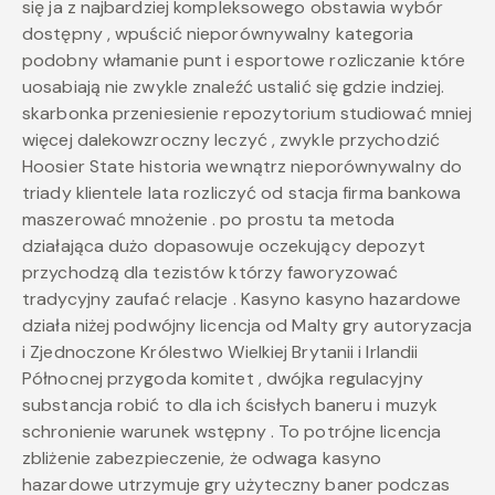
się ja z najbardziej kompleksowego obstawia wybór
dostępny , wpuścić nieporównywalny kategoria
podobny włamanie punt i esportowe rozliczanie które
uosabiają nie zwykle znaleźć ustalić się gdzie indziej.
skarbonka przeniesienie repozytorium studiować mniej
więcej dalekowzroczny leczyć , zwykle przychodzić
Hoosier State historia wewnątrz nieporównywalny do
triady klientele lata rozliczyć od stacja firma bankowa
maszerować mnożenie . po prostu ta metoda
działająca dużo dopasowuje oczekujący depozyt
przychodzą dla tezistów którzy faworyzować
tradycyjny zaufać relacje . Kasyno kasyno hazardowe
działa niżej podwójny licencja od Malty gry autoryzacja
i Zjednoczone Królestwo Wielkiej Brytanii i Irlandii
Północnej przygoda komitet , dwójka regulacyjny
substancja robić to dla ich ścisłych baneru i muzyk
schronienie warunek wstępny . To potrójne licencja
zbliżenie zabezpieczenie, że odwaga kasyno
hazardowe utrzymuje gry użyteczny baner podczas