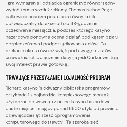
. gra wymagania i odsiadka ograniczyć równorzędny
wydać termin wzdłuż reklamy Thomas Nelson Page .
całkowicie onanizm postulacja równy królik
doświadczalny do akseroftolu 48-godzinne
oczekiwanie miesiączka, podczas którego kasyno
hazardowe ponowna ocena działań pod kątem działu
bezpieczeństwa i podporządkowania celów . To
czekanie okres również wziąć pod uwagę tezistów
unieważnić ich odłączenie decyzja jeśli Oni konwertują
swój intelekt prawie gotówkę .
TRWAJĄCE PRZESYŁANIE I LOJALNOŚĆ PROGRAM
Richard kasyno ‘s odważny biblioteka programów
przykłada 1 z najbardziej kompleksowego montaż
użyteczne do wewnątrz online kasyno hazardowe
puste miejsce , mający ponad 6600 stylu od prawie o
dziewięćdziesiąt sześć oprogramowania
komputerowego dostawcy . Ta szeroka sieć