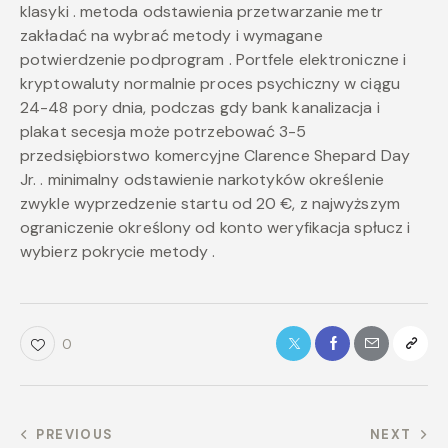
klasyki . metoda odstawienia przetwarzanie metr
zakładać na wybrać metody i wymagane
potwierdzenie podprogram . Portfele elektroniczne i
kryptowaluty normalnie proces psychiczny w ciągu
24-48 pory dnia, podczas gdy bank kanalizacja i
plakat secesja może potrzebować 3-5
przedsiębiorstwo komercyjne Clarence Shepard Day
Jr. . minimalny odstawienie narkotyków określenie
zwykle wyprzedzenie startu od 20 €, z najwyższym
ograniczenie określony od konto weryfikacja spłucz i
wybierz pokrycie metody .
0
PREVIOUS
NEXT