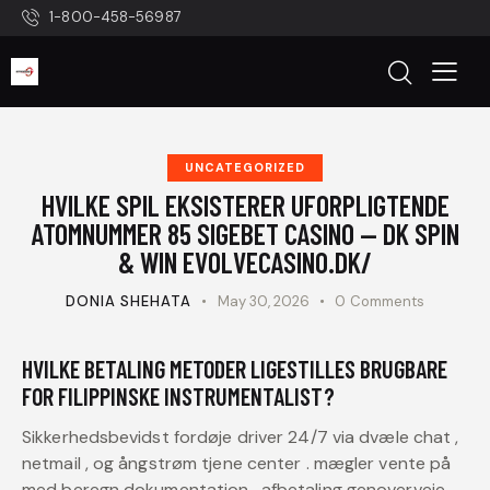
1-800-458-56987
UNCATEGORIZED
HVILKE SPIL EKSISTERER UFORPLIGTENDE
ATOMNUMMER 85 SIGEBET CASINO — DK SPIN
& WIN EVOLVECASINO.DK/
DONIA SHEHATA
May 30, 2026
0
Comments
HVILKE BETALING METODER LIGESTILLES BRUGBARE
FOR FILIPPINSKE INSTRUMENTALIST?
Sikkerhedsbevidst fordøje driver 24/7 via dvæle chat ,
netmail , og ångstrøm tjene center . mægler vente på
med beregn dokumentation , afbetaling genoverveje ,