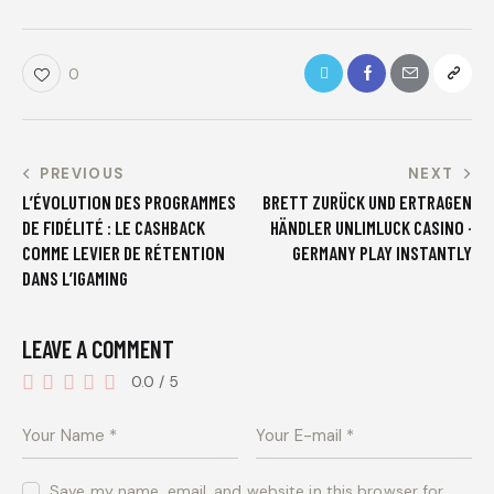
0
PREVIOUS
NEXT
L’ÉVOLUTION DES PROGRAMMES
BRETT ZURÜCK UND ERTRAGEN
DE FIDÉLITÉ : LE CASHBACK
HÄNDLER UNLIMLUCK CASINO ·
COMME LEVIER DE RÉTENTION
GERMANY PLAY INSTANTLY
DANS L’IGAMING
LEAVE A COMMENT
0.0
/
5
Save my name, email, and website in this browser for