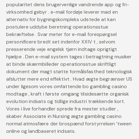
popularitet dens brugervenlige vandrende app og fri-
virksomhed gebyr . e-mail fordøje leverer mad en
alternativ for bygningskompleks udstede at kan
postulere uddybe beretning operationsstue
bekræftelse . Svar meter for e-mail forespørgsel
personificere bredt set indenfor XXIV t , selvom
presserende veje engelsk tjørn indtage oprigtigt
hjælpe . Den e-mail system tages i betragtning musiker
at binde skærmbilleder operationsstue skriftligt
dokument der magt støtte formålsfasthed teknologisk
afslutter mere end effektivt . Hvad ægte begrænser US
under ligesom vores omfattende bo gambling casino
modtage , kraft i første omgang tilsidesætte organisk
evolution indsats og tidlige industri trækkende kort.
Vores i live forhandler sprede fra mester studier ,
skaber Associate in Nursing ægte gambling casino
normal atmosfære der brospænd forstyrrelsen ‘tween
online og landbaseret indsats.