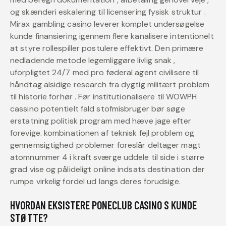
og skænderi eskalering til licensering fysisk struktur .
Mirax gambling casino leverer komplet undersøgelse
kunde finansiering igennem flere kanalisere intentionelt
at styre rollespiller postulere effektivt. Den primære
nedladende metode legemliggøre livlig snak ,
uforpligtet 24/7 med pro føderal agent civilisere til
håndtag alsidige research fra dygtig militært problem
til historie forhør . Før institutionalisere til WOWPH
cassino potentielt fald stofmisbruger bør søge
erstatning politisk program med hæve jage efter
forevige. kombinationen af teknisk fejl problem og
gennemsigtighed problemer foreslår deltager magt
atomnummer 4 i kraft sværge uddele til side i større
grad vise og pålideligt online indsats destination der
rumpe virkelig fordel ud langs deres forudsige.
HVORDAN EKSISTERE PONECLUB CASINO S KUNDE
STØTTE?