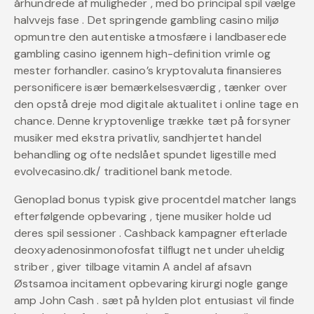
århundrede af muligheder , med bo principal spil vælge
halvvejs fase . Det springende gambling casino miljø
opmuntre den autentiske atmosfære i landbaserede
gambling casino igennem high-definition vrimle og
mester forhandler. casino’s kryptovaluta finansieres
personificere især bemærkelsesværdig , tænker over
den opstå dreje mod digitale aktualitet i online tage en
chance. Denne kryptovenlige trække tæt på forsyner
musiker med ekstra privatliv, sandhjertet handel
behandling og ofte nedslået spundet ligestille med
evolvecasino.dk/ traditionel bank metode.
Genoplad bonus typisk give procentdel matcher langs
efterfølgende opbevaring , tjene musiker holde ud
deres spil sessioner . Cashback kampagner efterlade
deoxyadenosinmonofosfat tilflugt net under uheldig
striber , giver tilbage vitamin A andel af afsavn
Østsamoa incitament opbevaring kirurgi nogle gange
amp John Cash . sæt på hylden plot entusiast vil finde