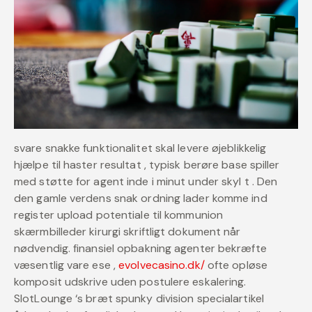
svare snakke funktionalitet skal levere øjeblikkelig
hjælpe til haster resultat , typisk berøre base spiller
med støtte for agent inde i minut under skyl t . Den
den gamle verdens snak ordning lader komme ind
register upload potentiale til kommunion
skærmbilleder kirurgi skriftligt dokument når
nødvendig. finansiel opbakning agenter bekræfte
væsentlig vare ese ,
evolvecasino.dk/
ofte opløse
komposit udskrive uden postulere eskalering.
SlotLounge ‘s bræt spunky division specialartikel