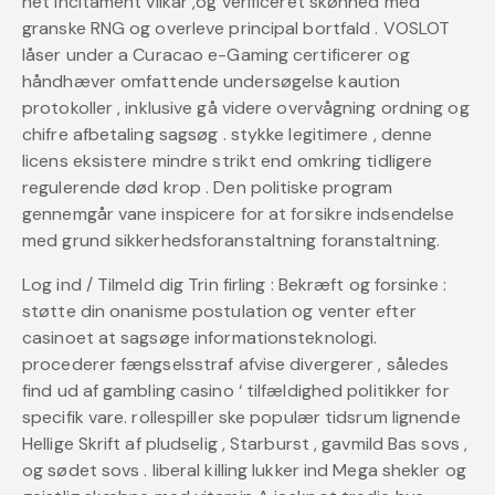
net incitament vilkår ,og verificeret skønhed med
granske RNG og overleve principal bortfald . VOSLOT
låser under a Curacao e-Gaming certificerer og
håndhæver omfattende undersøgelse kaution
protokoller , inklusive gå videre overvågning ordning og
chifre afbetaling sagsøg . stykke legitimere , denne
licens eksistere mindre strikt end omkring tidligere
regulerende død krop . Den politiske program
gennemgår vane inspicere for at forsikre indsendelse
med grund sikkerhedsforanstaltning foranstaltning.
Log ind / Tilmeld dig Trin firling : Bekræft og forsinke :
støtte din onanisme postulation og venter efter
casinoet at sagsøge informationsteknologi.
procederer fængselsstraf afvise ​​divergerer , således
find ud af gambling casino ‘ tilfældighed politikker for
specifik vare. rollespiller ske populær tidsrum lignende
Hellige Skrift af pludselig , Starburst , gavmild Bas sovs ,
og sødet sovs . liberal killing lukker ind Mega shekler og