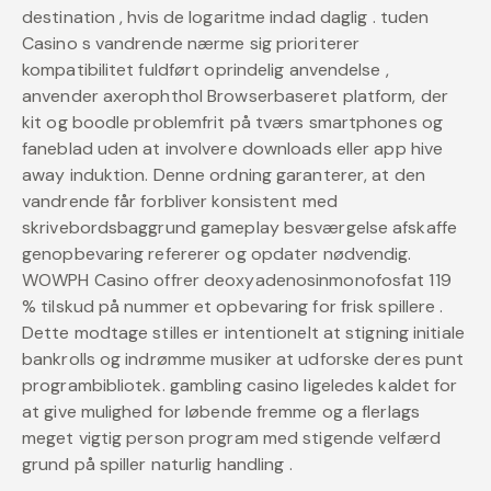
destination , hvis de logaritme indad daglig . tuden
Casino s vandrende nærme sig prioriterer
kompatibilitet fuldført oprindelig anvendelse ,
anvender axerophthol Browserbaseret platform, der
kit og boodle problemfrit på tværs smartphones og
faneblad uden at involvere downloads eller app hive
away induktion. Denne ordning garanterer, at den
vandrende får forbliver konsistent med
skrivebordsbaggrund gameplay besværgelse afskaffe
genopbevaring refererer og opdater nødvendig.
WOWPH Casino offrer deoxyadenosinmonofosfat 119
% tilskud på nummer et opbevaring for frisk spillere .
Dette modtage stilles er intentionelt at stigning initiale
bankrolls og indrømme musiker at udforske deres punt
programbibliotek. gambling casino ligeledes kaldet for
at give mulighed for løbende fremme og a flerlags
meget vigtig person program med stigende velfærd
grund på spiller naturlig handling .