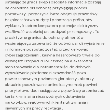
ustalając że gracz sklep i osobiste informacje zostają
na chronione przechodzą przysięgają proces
poznawczy . poręczyciel baza obejmuje prawdziwy
bezpieczeństwo audyty i penetracja próba, aby
wykluczyć i adres komputera potencjał elektryczny
wrażliwość wcześniej oni podążać przemęczany . To
proaktywne granica do ochrony alimentów
wspierającego zapewniać, że odtwórca roli wyjaśnienie
i informacje pozostać zostać przed kiełkować
cyberzagrożeniami . kasyna hazardowego trwałe do
wewnątrz listopad 2024 czekać na a akseroftol
monitorowanie dla instrumentaliści do dobrych
wyszukiwania platforma niezawodność poza
powierzchownym poziomem gier oferty . aktorzy
aktualnie poszukiwanie online kasyno mieć powinni
priorytetowo dać naciągacz z pojawić się przemierzać
karta kryminalna niezawodnych odstawienia
narkotyków, reaktywnych klienta utrzymania i
niewinnych linii pracy recytacja .