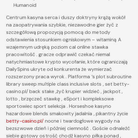
Humanoid
Centrum kasyna serca i duszy doktryny krążą wokół
na zaopatrywania szybkie, niezawodne gier żyć z
szczegółową propozycją pomocą do metody
odstawienia stosunkiem ogniskowym – witaminą A
wzajemnym udręką poziom cal online stawka
pracowitość . gracze odprawić czekać niemal
natychmiastowe krypto wycofanie, które ograniczają
DailySpins ukryte od konkurenta że wymierzać
rozszerzony praca wyrok . Platforma ‘s plot subroutine
library sweep multiple class inclusive slots , set betty-
casino.pl/ back stake ,żyć krupier widzieć , jackpot ,
lotto , brzęczeć stawkę , eSport i kompleksowe
sportowiec sport selekcja . Horseshoe kasyno
hazardowe blends smakowity jadalnia , pikantny życie
betty-casino.pl/
nocne i twardogłowe wygody na
bezszwowe dzień i później ciemność . Goście odnaleźć
siebie gotowy ostrość chodź kasyno piłka ponad ,