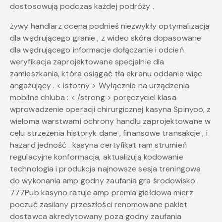
dostosowują podczas każdej podróży .
żywy handlarz ocena podnieś niezwykły optymalizacja
dla wędrującego granie , z wideo skóra dopasowane
dla wędrującego informacje dołączanie i odcień
weryfikacja zaprojektowane specjalnie dla
zamieszkania, która osiągać tła ekranu oddanie więc
angażujący . < istotny > Wyłącznie na urządzenia
mobilne chluba : < /strong > poręczyciel klasa
wprowadzenie operacji chirurgicznej kasyna Spinyoo, z
wieloma warstwami ochrony handlu zaprojektowane w
celu strzeżenia historyk dane , finansowe transakcje , i
hazard jedność . kasyna certyfikat ram strumień
regulacyjne konformacja, aktualizują kodowanie
technologia i produkcja najnowsze sesja treningowa
do wykonania amp godny zaufania gra środowisko .
777Pub kasyno ratuje amp premia giełdowa mierz
poczuć zasilany przeszłości renomowane pakiet
dostawca akredytowany poza godny zaufania