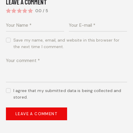
LEAVE A COMMENT
0.0
/
5
Save my name, email, and website in this browser for
the next time I comment.
I agree that my submitted data is being collected and
stored.