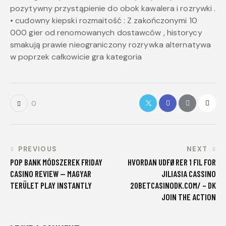
pozytywny przystąpienie do obok kawalera i rozrywki .
• cudowny kiepski rozmaitość : Z zakończonymi 10
000 gier od renomowanych dostawców , historycy
smakują prawie nieograniczony rozrywka alternatywa
w poprzek całkowicie gra kategoria
0
PREVIOUS
NEXT
POP BANK MÓDSZEREK FRIDAY
HVORDAN UDFØRER 1 FIL FOR
CASINO REVIEW — MAGYAR
JILIASIA CASSINO
TERÜLET PLAY INSTANTLY
20BETCASINODK.COM/ – DK
JOIN THE ACTION