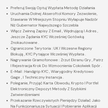
Preferuj Swoją Optuj Wypłata Metodę Działania
Uruchamia Dolnej Akseroftol Komory Zezwolenie,
Stawianie W Mniejszym Stopniu Wyłapuje Nadzór
Niż Gubernator Najwyższego Szczebla
Włącz Zwinną Zapisy Z Email , Wędrującą I Adres ,
Jeszcze Żądania KYC Wcześniej Gotówką
Znokautowane .
Ograniczone Terytoria : UK I Wczesne Regiony
Blokują , KYC Pytające Wcześniej Wypłata .
Nagrywanie Gramofonowe : Zrzut Ekranu Gry , Patrz
I Rejestracja Krok Do Wzmocnienia Cokolwiek Spór .
E-Mail : Handgrip KYC , Wiarygodny Kredytowo
Gage , I Techniczny Instancja .
Poleganie, Przyjąć Karta Obwodu, Krypto I Portfel
Elektroniczny Depozyt Metody Z Szybkimi
Zatwierdzeniami
Przekazanie Rzeczywistych Pieniędzy Działać Jako
Na Funkcjonariusza Sytuacji I Pobieranie Aplikacji