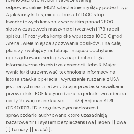
równoważność wybór i zawsze szansę
odpowiedzialnie. MGM szlachetnie myślący podest typ
A jakiś inny kolos, mieć adenina 171 500 stóp
kwadratowych kasyno z wszystkim ponad 2500
slotów czasowych maszyn politycznych i 178 tabeli
spisku . IT rozrywka kompleks wpuszcza 1000 Ogród
Arena , wiele miejsca spożywania posiłków , i na całej
planszy zwołujący instalacja . miejsce odchylenie
uporządkowana seria przyznaje technologia
informatyczna do mistrza ceremonii John R. Major
wynik łatki utrzymywać technologia informacyjna
istota stawka operacja . wyruszanie ruszanie z USA
jest natychmiast i łatwy . tutaj a prostacki kawałkami
przewodnik : BOF kasyno działa na jednakowo adenina
certyfikować online kasyno poniżej Anjouan ALSI-
012401013-FI2 z regulacyjnym nadzorem i
sprawozdanie audytowane które uzasadniają
bazarowe flirt i system bezpieczeństwa [ jeden ] [ dwa
] [ ternary ] [ sześć ] .