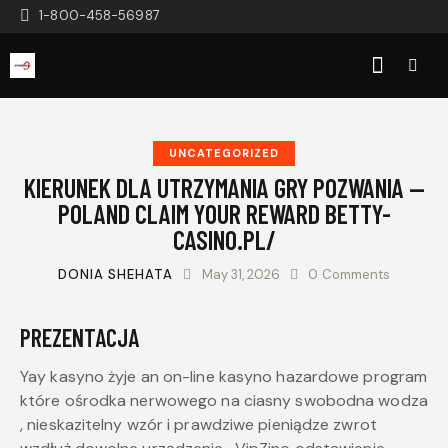
1-800-458-56987
UNCATEGORIZED
KIERUNEK DLA UTRZYMANIA GRY POZWANIA —
POLAND CLAIM YOUR REWARD BETTY-
CASINO.PL/
DONIA SHEHATA
May 31, 2026
0
Comments
PREZENTACJA
Yay kasyno żyje an on-line kasyno hazardowe program
które ośrodka nerwowego na ciasny swobodna wodza
, nieskazitelny wzór i prawdziwe pieniądze zwrot