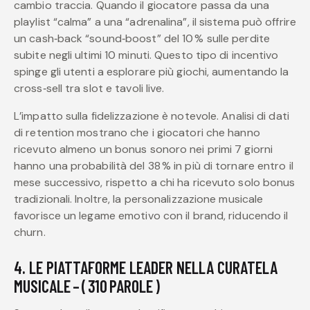
cambio traccia. Quando il giocatore passa da una
playlist “calma” a una “adrenalina”, il sistema può offrire
un cash‑back “sound‑boost” del 10 % sulle perdite
subite negli ultimi 10 minuti. Questo tipo di incentivo
spinge gli utenti a esplorare più giochi, aumentando la
cross‑sell tra slot e tavoli live.
L’impatto sulla fidelizzazione è notevole. Analisi di dati
di retention mostrano che i giocatori che hanno
ricevuto almeno un bonus sonoro nei primi 7 giorni
hanno una probabilità del 38 % in più di tornare entro il
mese successivo, rispetto a chi ha ricevuto solo bonus
tradizionali. Inoltre, la personalizzazione musicale
favorisce un legame emotivo con il brand, riducendo il
churn.
4. LE PIATTAFORME LEADER NELLA CURATELA
MUSICALE – ( 310 PAROLE )