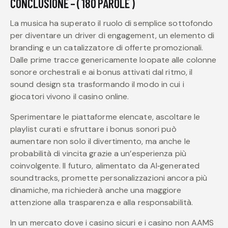
CONCLUSIONE – ( 180 PAROLE )
La musica ha superato il ruolo di semplice sottofondo
per diventare un driver di engagement, un elemento di
branding e un catalizzatore di offerte promozionali.
Dalle prime tracce genericamente loopate alle colonne
sonore orchestrali e ai bonus attivati dal ritmo, il
sound design sta trasformando il modo in cui i
giocatori vivono il casino online.
Sperimentare le piattaforme elencate, ascoltare le
playlist curati e sfruttare i bonus sonori può
aumentare non solo il divertimento, ma anche le
probabilità di vincita grazie a un’esperienza più
coinvolgente. Il futuro, alimentato da AI‑generated
soundtracks, promette personalizzazioni ancora più
dinamiche, ma richiederà anche una maggiore
attenzione alla trasparenza e alla responsabilità.
In un mercato dove i casino sicuri e i casino non AAMS