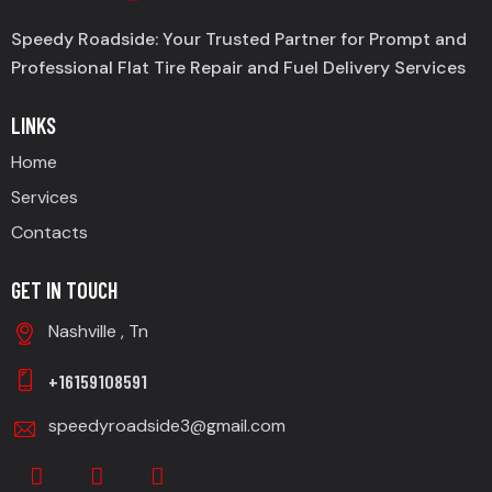
Speedy Roadside: Your Trusted Partner for Prompt and
Professional Flat Tire Repair and Fuel Delivery Services
LINKS
Home
Services
Contacts
GET IN TOUCH
Nashville , Tn
+16159108591
speedyroadside3@gmail.com