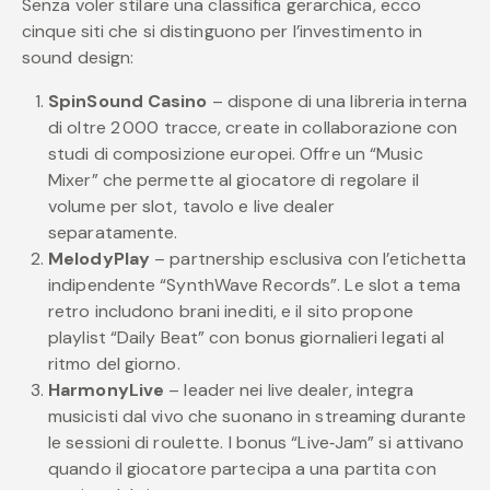
Senza voler stilare una classifica gerarchica, ecco
cinque siti che si distinguono per l’investimento in
sound design:
SpinSound Casino
– dispone di una libreria interna
di oltre 2 000 tracce, create in collaborazione con
studi di composizione europei. Offre un “Music
Mixer” che permette al giocatore di regolare il
volume per slot, tavolo e live dealer
separatamente.
MelodyPlay
– partnership esclusiva con l’etichetta
indipendente “SynthWave Records”. Le slot a tema
retro includono brani inediti, e il sito propone
playlist “Daily Beat” con bonus giornalieri legati al
ritmo del giorno.
HarmonyLive
– leader nei live dealer, integra
musicisti dal vivo che suonano in streaming durante
le sessioni di roulette. I bonus “Live‑Jam” si attivano
quando il giocatore partecipa a una partita con