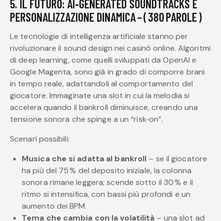
5. IL FUTURO: AI‑GENERATED SOUNDTRACKS E
PERSONALIZZAZIONE DINAMICA – ( 380 PAROLE )
Le tecnologie di intelligenza artificiale stanno per
rivoluzionare il sound design nei casinò online. Algoritmi
di deep learning, come quelli sviluppati da OpenAI e
Google Magenta, sono già in grado di comporre brani
in tempo reale, adattandoli al comportamento del
giocatore. Immaginate una slot in cui la melodia si
accelera quando il bankroll diminuisce, creando una
tensione sonora che spinge a un “risk‑on”.
Scenari possibili:
Musica che si adatta al bankroll
– se il giocatore
ha più del 75 % del deposito iniziale, la colonna
sonora rimane leggera; scende sotto il 30 % e il
ritmo si intensifica, con bassi più profondi e un
aumento dei BPM.
Tema che cambia con la volatilità
– una slot ad