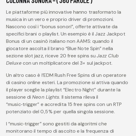
COLONNA SONORA – ( 360 PAROLE )
Le piattaforme più innovative hanno trasformato la
musica in un vero e proprio driver di promozioni.
Nascono così i “bonus sonori”, offerte attivate da
specifici brani o playlist. Un esempio è il Jazz Jackpot
Bonus di un casinò italiano non AAMS: quando il
giocatore ascolta il brano “Blue Note Spin” nella
sezione slot jazz, riceve 20 free spins su
Jazz Club
Deluxe
con un moltiplicatore del 3× sul jackpot.
Un altro caso è l’EDM Rush Free Spins di un operatore
di casino online esteri. La promozione si attiva quando
il player sceglie la playlist “Electro Night” durante la
sessione di
Neon Lights
. Il sistema rileva il
“music‑trigger” e accredita 15 free spins con un RTP
potenziato del 0,5 % per quella singola sessione.
I “music‑trigger” sono gestiti da algoritmi che
monitorano il tempo di ascolto e la frequenza di