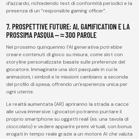
d’azzardo, richiedendo test di conformità periodici e la
presenza di un “responsible gaming officer”.
7. PROSPETTIVE FUTURE: AI, GAMIFICATION E LA
PROSSIMA PASQUA — ≈ 300 PAROLE
Nel prossimo quinquennio l’AI generativa potrebbe
creare contenuti di gioco su misura, come slot con
storyline personalizzate basate sulle preferenze del
giocatore. Immaginate una slot pasquale in cui le
animazioni, i simboli e le missioni cambiano a seconda
del profilo di spesa, offrendo un’esperienza unica per
ogni utente.
Le realtà aumentata (AR) apriranno la strada a cacce
alle uova immersive: i giocatori potranno puntare il
proprio smartphone su oggetti reali (es. una tavola di
cioccolato) e vedere apparire premi virtuali, con bonus
erogati in tempo reale grazie a un motore AI che valuta