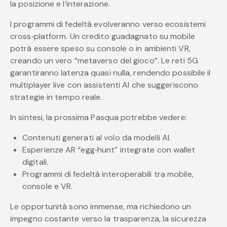
la posizione e l’interazione.
I programmi di fedeltà evolveranno verso ecosistemi
cross‑platform. Un credito guadagnato su mobile
potrà essere speso su console o in ambienti VR,
creando un vero “metaverso del gioco”. Le reti 5G
garantiranno latenza quasi nulla, rendendo possibile il
multiplayer live con assistenti AI che suggeriscono
strategie in tempo reale.
In sintesi, la prossima Pasqua potrebbe vedere:
Contenuti generati al volo da modelli AI.
Esperienze AR “egg‑hunt” integrate con wallet
digitali.
Programmi di fedeltà interoperabili tra mobile,
console e VR.
Le opportunità sono immense, ma richiedono un
impegno costante verso la trasparenza, la sicurezza