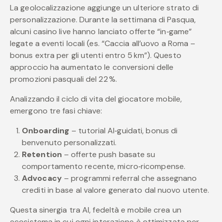
La geolocalizzazione aggiunge un ulteriore strato di
personalizzazione. Durante la settimana di Pasqua,
alcuni casino live hanno lanciato offerte “in‑game”
legate a eventi locali (es. “Caccia all’uovo a Roma –
bonus extra per gli utenti entro 5 km”). Questo
approccio ha aumentato le conversioni delle
promozioni pasquali del 22 %.
Analizzando il ciclo di vita del giocatore mobile,
emergono tre fasi chiave:
Onboarding
– tutorial AI‑guidati, bonus di
benvenuto personalizzati.
Retention
– offerte push basate su
comportamento recente, micro‑ricompense.
Advocacy
– programmi referral che assegnano
crediti in base al valore generato dal nuovo utente.
Questa sinergia tra AI, fedeltà e mobile crea un
ecosistema in cui ogni interazione è ottimizzata per