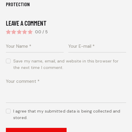
PROTECTION
LEAVE A COMMENT
0.0
/
5
Save my name, email, and website in this browser for
the next time I comment.
I agree that my submitted data is being collected and
stored.