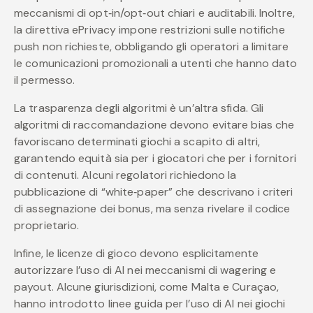
meccanismi di opt‑in/opt‑out chiari e auditabili. Inoltre,
la direttiva ePrivacy impone restrizioni sulle notifiche
push non richieste, obbligando gli operatori a limitare
le comunicazioni promozionali a utenti che hanno dato
il permesso.
La trasparenza degli algoritmi è un’altra sfida. Gli
algoritmi di raccomandazione devono evitare bias che
favoriscano determinati giochi a scapito di altri,
garantendo equità sia per i giocatori che per i fornitori
di contenuti. Alcuni regolatori richiedono la
pubblicazione di “white‑paper” che descrivano i criteri
di assegnazione dei bonus, ma senza rivelare il codice
proprietario.
Infine, le licenze di gioco devono esplicitamente
autorizzare l’uso di AI nei meccanismi di wagering e
payout. Alcune giurisdizioni, come Malta e Curaçao,
hanno introdotto linee guida per l’uso di AI nei giochi