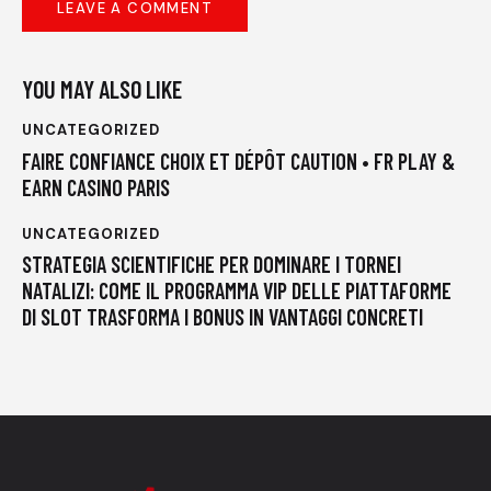
YOU MAY ALSO LIKE
UNCATEGORIZED
FAIRE CONFIANCE CHOIX ET DÉPÔT CAUTION • FR PLAY &
EARN CASINO PARIS
UNCATEGORIZED
STRATEGIA SCIENTIFICHE PER DOMINARE I TORNEI
NATALIZI: COME IL PROGRAMMA VIP DELLE PIATTAFORME
DI SLOT TRASFORMA I BONUS IN VANTAGGI CONCRETI