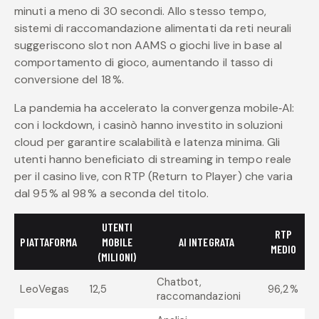
minuti a meno di 30 secondi. Allo stesso tempo,
sistemi di raccomandazione alimentati da reti neurali
suggeriscono slot non AAMS o giochi live in base al
comportamento di gioco, aumentando il tasso di
conversione del 18 %.
La pandemia ha accelerato la convergenza mobile‑AI:
con i lockdown, i casinò hanno investito in soluzioni
cloud per garantire scalabilità e latenza minima. Gli
utenti hanno beneficiato di streaming in tempo reale
per il casino live, con RTP (Return to Player) che varia
dal 95 % al 98 % a seconda del titolo.
UTENTI
RTP
PIATTAFORMA
MOBILE
AI INTEGRATA
MEDIO
(MILIONI)
Chatbot,
LeoVegas
12,5
96,2 %
raccomandazioni