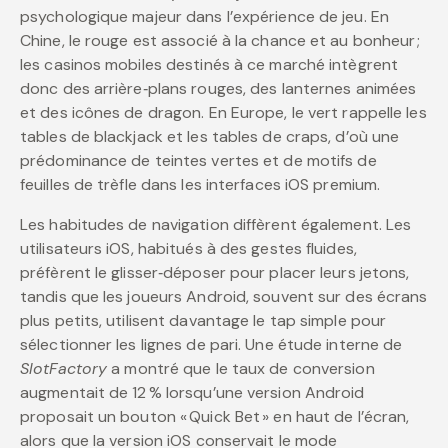
psychologique majeur dans l’expérience de jeu. En
Chine, le rouge est associé à la chance et au bonheur ;
les casinos mobiles destinés à ce marché intègrent
donc des arrière‑plans rouges, des lanternes animées
et des icônes de dragon. En Europe, le vert rappelle les
tables de blackjack et les tables de craps, d’où une
prédominance de teintes vertes et de motifs de
feuilles de trèfle dans les interfaces iOS premium.
Les habitudes de navigation diffèrent également. Les
utilisateurs iOS, habitués à des gestes fluides,
préfèrent le glisser‑déposer pour placer leurs jetons,
tandis que les joueurs Android, souvent sur des écrans
plus petits, utilisent davantage le tap simple pour
sélectionner les lignes de pari. Une étude interne de
SlotFactory
a montré que le taux de conversion
augmentait de 12 % lorsqu’une version Android
proposait un bouton « Quick Bet » en haut de l’écran,
alors que la version iOS conservait le mode