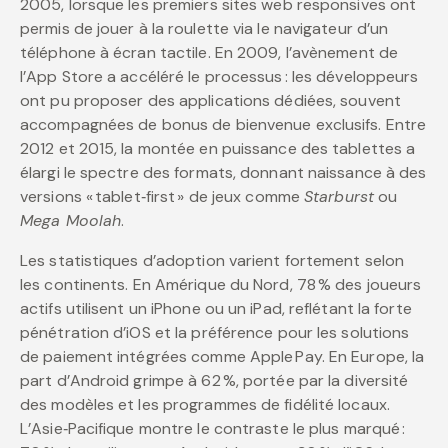
2005, lorsque les premiers sites web responsives ont
permis de jouer à la roulette via le navigateur d’un
téléphone à écran tactile. En 2009, l’avènement de
l’App Store a accéléré le processus : les développeurs
ont pu proposer des applications dédiées, souvent
accompagnées de bonus de bienvenue exclusifs. Entre
2012 et 2015, la montée en puissance des tablettes a
élargi le spectre des formats, donnant naissance à des
versions « tablet‑first » de jeux comme
Starburst
ou
Mega Moolah
.
Les statistiques d’adoption varient fortement selon
les continents. En Amérique du Nord, 78 % des joueurs
actifs utilisent un iPhone ou un iPad, reflétant la forte
pénétration d’iOS et la préférence pour les solutions
de paiement intégrées comme Apple Pay. En Europe, la
part d’Android grimpe à 62 %, portée par la diversité
des modèles et les programmes de fidélité locaux.
L’Asie‑Pacifique montre le contraste le plus marqué :