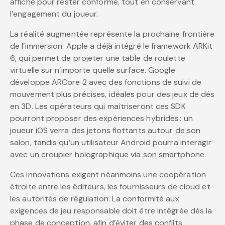
affiché pour rester conforme, tout en conservant
l’engagement du joueur.
La réalité augmentée représente la prochaine frontière
de l’immersion. Apple a déjà intégré le framework ARKit
6, qui permet de projeter une table de roulette
virtuelle sur n’importe quelle surface. Google
développe ARCore 2 avec des fonctions de suivi de
mouvement plus précises, idéales pour des jeux de dés
en 3D. Les opérateurs qui maîtriseront ces SDK
pourront proposer des expériences hybrides : un
joueur iOS verra des jetons flottants autour de son
salon, tandis qu’un utilisateur Android pourra interagir
avec un croupier holographique via son smartphone.
Ces innovations exigent néanmoins une coopération
étroite entre les éditeurs, les fournisseurs de cloud et
les autorités de régulation. La conformité aux
exigences de jeu responsable doit être intégrée dès la
phase de conception, afin d’éviter des conflits