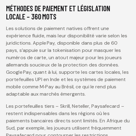
MÉTHODES DE PAIEMENT ET LÉGISLATION
LOCALE – 360 MOTS
Les solutions de paiement natives offrent une
expérience fluide, mais leur disponibilité varie selon les
juridictions. Apple Pay, disponible dans plus de 60
pays, s’appuie sur la tokenisation pour masquer les
numéros de carte, un atout majeur pour les joueurs
allemands soucieux de la protection des données.
Google Pay, quant à lui, supporte les cartes locales, les
portefeuilles UPI en Inde et les systèmes de paiement
mobile comme M‑Pay au Brésil, ce qui le rend plus
adaptable aux marchés émergents.
Les portefeuilles tiers – Skrill, Neteller, Paysafecard –
restent indispensables dans les régions où les
paiements bancaires directs sont limités. En Afrique du
Sud, par exemple, les joueurs utilisent fréquemment
Paysafecard pour contourner les restrictions