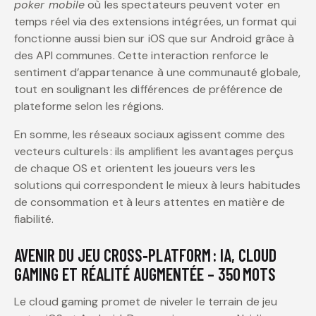
poker mobile
où les spectateurs peuvent voter en
temps réel via des extensions intégrées, un format qui
fonctionne aussi bien sur iOS que sur Android grâce à
des API communes. Cette interaction renforce le
sentiment d’appartenance à une communauté globale,
tout en soulignant les différences de préférence de
plateforme selon les régions.
En somme, les réseaux sociaux agissent comme des
vecteurs culturels : ils amplifient les avantages perçus
de chaque OS et orientent les joueurs vers les
solutions qui correspondent le mieux à leurs habitudes
de consommation et à leurs attentes en matière de
fiabilité.
AVENIR DU JEU CROSS‑PLATFORM : IA, CLOUD
GAMING ET RÉALITÉ AUGMENTÉE – 350 MOTS
Le cloud gaming promet de niveler le terrain de jeu