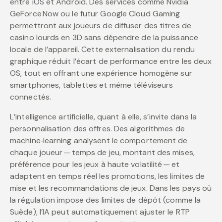
entre iOS et Android. Des services comme Nvidia
GeForce Now ou le futur Google Cloud Gaming
permettront aux joueurs de diffuser des titres de
casino lourds en 3D sans dépendre de la puissance
locale de l’appareil. Cette externalisation du rendu
graphique réduit l’écart de performance entre les deux
OS, tout en offrant une expérience homogène sur
smartphones, tablettes et même téléviseurs
connectés.
L’intelligence artificielle, quant à elle, s’invite dans la
personnalisation des offres. Des algorithmes de
machine‑learning analysent le comportement de
chaque joueur — temps de jeu, montant des mises,
préférence pour les jeux à haute volatilité — et
adaptent en temps réel les promotions, les limites de
mise et les recommandations de jeux. Dans les pays où
la régulation impose des limites de dépôt (comme la
Suède), l’IA peut automatiquement ajuster le RTP