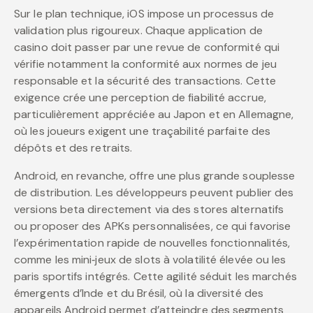
Sur le plan technique, iOS impose un processus de
validation plus rigoureux. Chaque application de
casino doit passer par une revue de conformité qui
vérifie notamment la conformité aux normes de jeu
responsable et la sécurité des transactions. Cette
exigence crée une perception de fiabilité accrue,
particulièrement appréciée au Japon et en Allemagne,
où les joueurs exigent une traçabilité parfaite des
dépôts et des retraits.
Android, en revanche, offre une plus grande souplesse
de distribution. Les développeurs peuvent publier des
versions beta directement via des stores alternatifs
ou proposer des APKs personnalisées, ce qui favorise
l’expérimentation rapide de nouvelles fonctionnalités,
comme les mini‑jeux de slots à volatilité élevée ou les
paris sportifs intégrés. Cette agilité séduit les marchés
émergents d’Inde et du Brésil, où la diversité des
appareils Android permet d’atteindre des segments