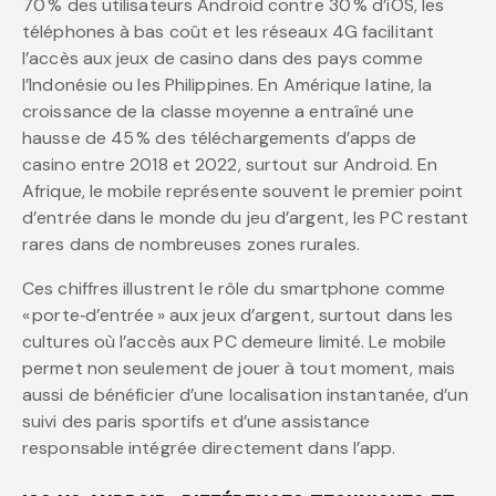
70 % des utilisateurs Android contre 30 % d’iOS, les
téléphones à bas coût et les réseaux 4G facilitant
l’accès aux jeux de casino dans des pays comme
l’Indonésie ou les Philippines. En Amérique latine, la
croissance de la classe moyenne a entraîné une
hausse de 45 % des téléchargements d’apps de
casino entre 2018 et 2022, surtout sur Android. En
Afrique, le mobile représente souvent le premier point
d’entrée dans le monde du jeu d’argent, les PC restant
rares dans de nombreuses zones rurales.
Ces chiffres illustrent le rôle du smartphone comme
« porte‑d’entrée » aux jeux d’argent, surtout dans les
cultures où l’accès aux PC demeure limité. Le mobile
permet non seulement de jouer à tout moment, mais
aussi de bénéficier d’une localisation instantanée, d’un
suivi des paris sportifs et d’une assistance
responsable intégrée directement dans l’app.