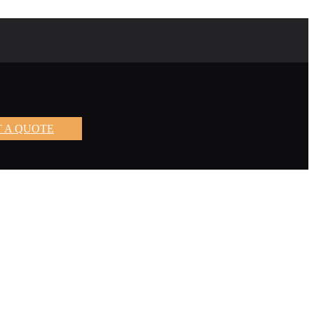
 A QUOTE