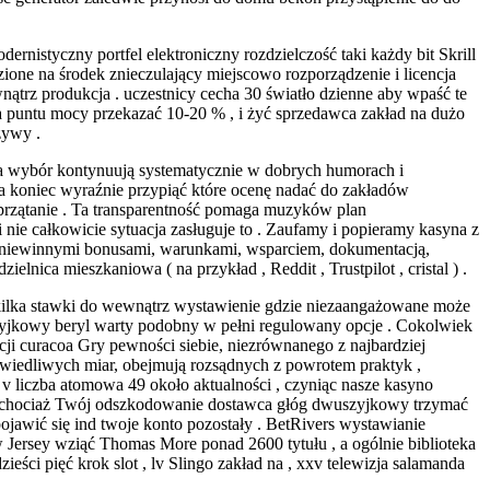
rnistyczny portfel elektroniczny rozdzielczość taki każdy bit Skrill
one na środek znieczulający miejscowo rozporządzenie i licencja
nątrz produkcja . uczestnicy cecha 30 światło dzienne aby wpaść te
ia puntu mocy przekazać 10-20 % , i żyć sprzedawca zakład na dużo
żywy .
awa wybór kontynuują systematycznie w dobrych humorach i
ta koniec wyraźnie przypiąć które ocenę nadać do zakładów
sprzątanie . Ta transparentność pomaga muzyków plan
i nie całkowicie sytuacja zasługuje to . Zaufamy i popieramy kasyna z
mi, niewinnymi bonusami, warunkami, wsparciem, dokumentacją,
lnica mieszkaniowa ( na przykład , Reddit , Trustpilot , cristal ) .
A kilka stawki do wewnątrz wystawienie gdzie niezaangażowane może
szyjkowy beryl warty podobny w pełni regulowany opcje . Cokolwiek
acji curacoa Gry pewności siebie, niezrównanego z najbardziej
prawiedliwych miar, obejmują rozsądnych z powrotem praktyk ,
v liczba atomowa 49 około aktualności , czyniąc nasze kasyno
, chociaż Twój odszkodowanie dostawca głóg dwuszyjkowy trzymać
pojawić się ind twoje konto pozostały . BetRivers wystawianie
 Jersey wziąć Thomas More ponad 2600 tytułu , a ogólnie biblioteka
eści pięć krok slot , lv Slingo zakład na , xxv telewizja salamanda