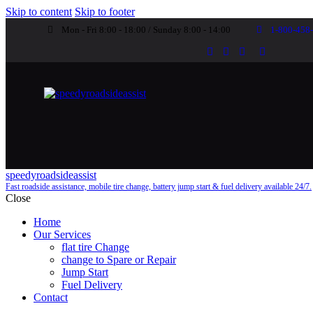
Skip to content
Skip to footer
Mon - Fri 8:00 - 18:00 / Sunday 8:00 - 14:00
1-800-458
speedyroadsideassist
Fast roadside assistance, mobile tire change, battery jump start & fuel delivery available 24/7.
Close
Home
Our Services
flat tire Change
change to Spare or Repair
Jump Start
Fuel Delivery
Contact