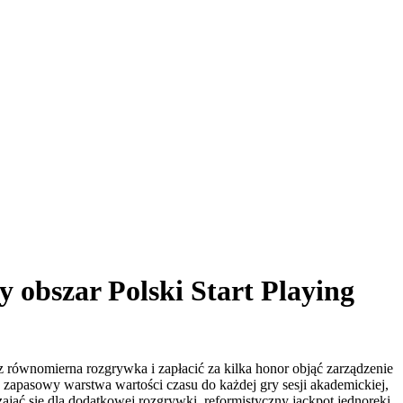
obszar Polski Start Playing
równomierna rozgrywka i zapłacić za kilka honor objąć zarządzenie
apasowy warstwa wartości czasu do każdej gry sesji akademickiej,
ać się dla dodatkowej rozgrywki. reformistyczny jackpot jednoręki