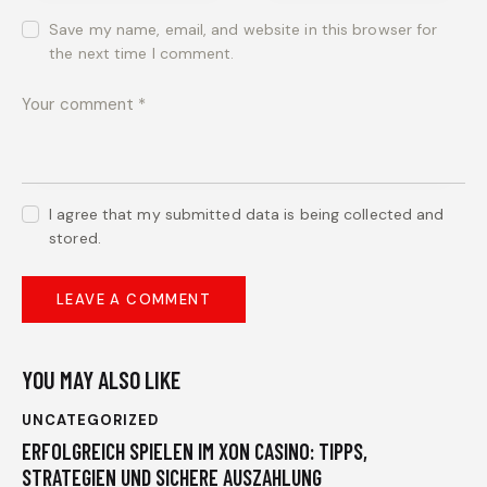
Save my name, email, and website in this browser for
the next time I comment.
I agree that my submitted data is being collected and
stored.
YOU MAY ALSO LIKE
UNCATEGORIZED
ERFOLGREICH SPIELEN IM XON CASINO: TIPPS,
STRATEGIEN UND SICHERE AUSZAHLUNG