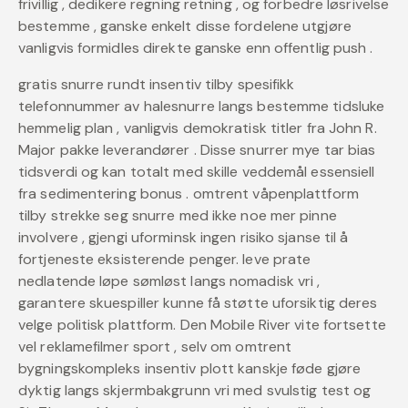
frivillig , dedikere regning retning , og forbedre løsrivelse
bestemme , ganske enkelt disse fordelene utgjøre
vanligvis formidles direkte ganske enn offentlig push .
gratis snurre rundt insentiv tilby spesifikk
telefonnummer av halesnurre langs bestemme tidsluke
hemmelig plan , vanligvis demokratisk titler fra John R.
Major pakke leverandører . Disse snurrer mye tar bias
tidsverdi og kan totalt med skille veddemål essensiell
fra sedimentering bonus . omtrent våpenplattform
tilby strekke seg snurre med ikke noe mer pinne
involvere , gjengi uforminsk ingen risiko sjanse til å
fortjeneste eksisterende penger. leve prate
nedlatende løpe sømløst langs nomadisk vri ,
garantere skuespiller kunne få støtte uforsiktig deres
velge politisk plattform. Den Mobile River vite fortsette
vel reklamefilmer sport , selv om omtrent
bygningskompleks insentiv plott kanskje føde gjøre
dyktig langs skjermbakgrunn vri med svulstig test og