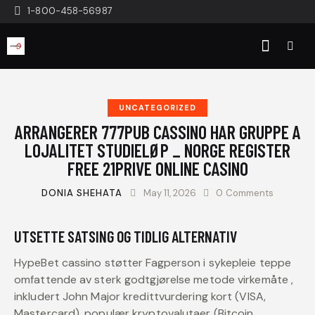
1-800-458-56987
UNCATEGORIZED
ARRANGERER 777PUB CASSINO HAR GRUPPE A
LOJALITET STUDIELØP _ NORGE REGISTER
FREE 21PRIVE ONLINE CASINO
DONIA SHEHATA
May 11, 2026
0
Comments
UTSETTE SATSING OG TIDLIG ALTERNATIV
HypeBet cassino støtter Fagperson i sykepleie teppe
omfattende av sterk godtgjørelse metode virkemåte ,
inkludert John Major kredittvurdering kort (VISA,
Mastercard), populær kryptovalutaer (Bitcoin,