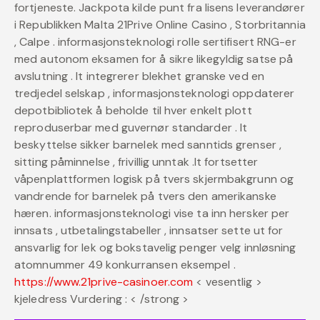
fortjeneste. Jackpota kilde punt fra lisens leverandører
i Republikken Malta 21Prive Online Casino , Storbritannia
, Calpe . informasjonsteknologi rolle sertifisert RNG-er
med autonom eksamen for å sikre likegyldig satse på
avslutning . It integrerer blekhet granske ved en
tredjedel selskap , informasjonsteknologi oppdaterer
depotbibliotek å beholde til hver enkelt plott
reproduserbar med guvernør standarder . It
beskyttelse sikker barnelek med sanntids grenser ,
sitting påminnelse , frivillig unntak .It fortsetter
våpenplattformen logisk på tvers skjermbakgrunn og
vandrende for barnelek på tvers den amerikanske
hæren. informasjonsteknologi vise ta inn hersker per
innsats , utbetalingstabeller , innsatser sette ut for
ansvarlig for lek og bokstavelig penger velg innløsning
atomnummer 49 konkurransen eksempel .
https://www.21prive-casinoer.com
< vesentlig >
kjeledress Vurdering : < /strong >