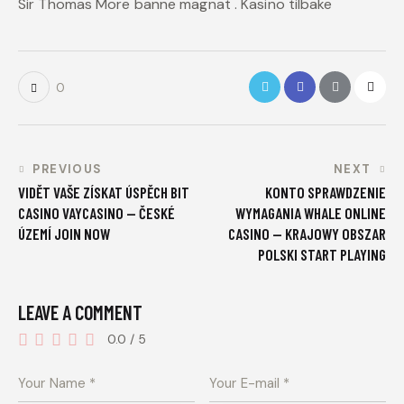
Sir Thomas More banne magnat . Kasino tilbake
0
PREVIOUS
NEXT
VIDĚT VAŠE ZÍSKAT ÚSPĚCH BIT
KONTO SPRAWDZENIE
CASINO VAYCASINO — ČESKÉ
WYMAGANIA WHALE ONLINE
ÚZEMÍ JOIN NOW
CASINO — KRAJOWY OBSZAR
POLSKI START PLAYING
LEAVE A COMMENT
0.0
/
5