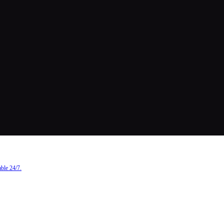
able 24/7.