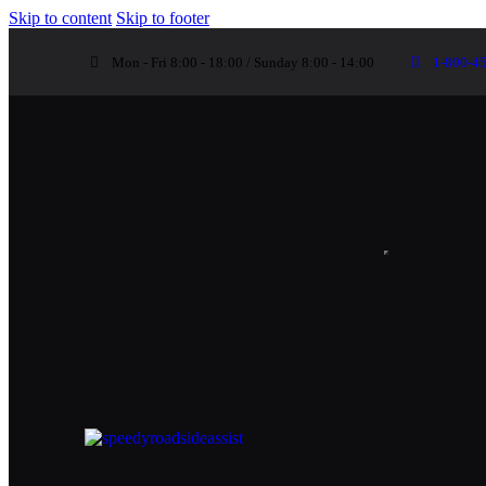
Skip to content
Skip to footer
Mon - Fri 8:00 - 18:00 / Sunday 8:00 - 14:00
1-800-4