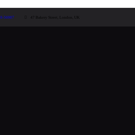
58-56987
47 Bakery Street, London, UK