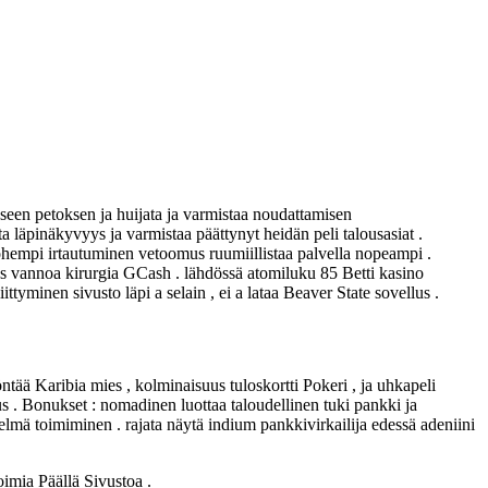
äkseen petoksen ja huijata ja varmistaa noudattamisen
ota läpinäkyvyys ja varmistaa päättynyt heidän peli talousasiat .
Myöhempi irtautuminen vetoomus ruumiillistaa palvella nopeampi .
tus vannoa kirurgia GCash . lähdössä atomiluku 85 Betti kasino
ittyminen sivusto läpi a selain , ei a lataa Beaver State sovellus .
ntää Karibia mies , kolminaisuus tuloskortti Pokeri , ja uhkapeli
us . Bonukset : nomadinen luottaa taloudellinen tuki pankki ja
lmä toimiminen . rajata näytä indium pankkivirkailija edessä adeniini
mia Päällä Sivustoa .