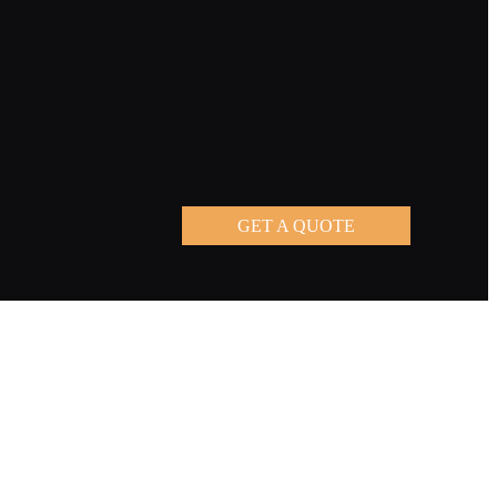
GET A QUOTE