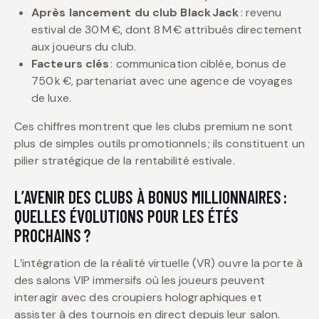
Après lancement du club Black Jack
: revenu
estival de 30 M €, dont 8 M € attribués directement
aux joueurs du club.
Facteurs clés
: communication ciblée, bonus de
750 k €, partenariat avec une agence de voyages
de luxe.
Ces chiffres montrent que les clubs premium ne sont
plus de simples outils promotionnels ; ils constituent un
pilier stratégique de la rentabilité estivale.
L’AVENIR DES CLUBS À BONUS MILLIONNAIRES :
QUELLES ÉVOLUTIONS POUR LES ÉTÉS
PROCHAINS ?
L’intégration de la réalité virtuelle (VR) ouvre la porte à
des salons VIP immersifs où les joueurs peuvent
interagir avec des croupiers holographiques et
assister à des tournois en direct depuis leur salon.