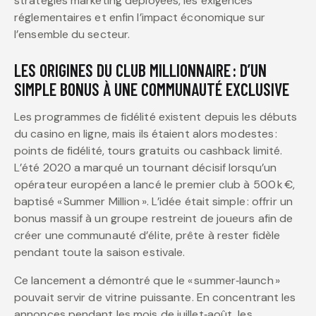
stratégies marketing déployées, les exigences
réglementaires et enfin l’impact économique sur
l’ensemble du secteur.
LES ORIGINES DU CLUB MILLIONNAIRE : D’UN
SIMPLE BONUS À UNE COMMUNAUTÉ EXCLUSIVE
Les programmes de fidélité existent depuis les débuts
du casino en ligne, mais ils étaient alors modestes :
points de fidélité, tours gratuits ou cashback limité.
L’été 2020 a marqué un tournant décisif lorsqu’un
opérateur européen a lancé le premier club à 500 k €,
baptisé « Summer Million ». L’idée était simple : offrir un
bonus massif à un groupe restreint de joueurs afin de
créer une communauté d’élite, prête à rester fidèle
pendant toute la saison estivale.
Ce lancement a démontré que le « summer‑launch »
pouvait servir de vitrine puissante. En concentrant les
annonces pendant les mois de juillet‑août, les