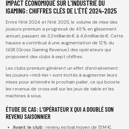
IMPACT ÉCONOMIQUE SUR L’INDUSTRIE DU
IGAMING : CHIFFRES CLÉS DE L’ÉTÉ 2024‑2025
Entre l’été 2024 et l’été 2025, le volume de mise des
joueurs premium a progressé de 45 % en glissement
annuel, passant de 3,2 milliards € à 4,6 milliards €. Cette
hausse a contribué à une augmentation de 12 % du
GGR (Gross Gaming Revenue) des opérateurs qui
proposent des clubs à sept chiffres.
Les clubs premium génèrent un effet d’entraînement :
les joueurs « mid‑tier » sont incités à augmenter leurs
mises pour atteindre le prochain palier, ce qui booste
les revenus de cross‑sell sur les jeux de table et les
machines à sous.
ÉTUDE DE CAS : L’OPÉRATEUR X QUI A DOUBLÉ SON
REVENU SAISONNIER
Avant le club
: revenu estival moyen de 15 M €.