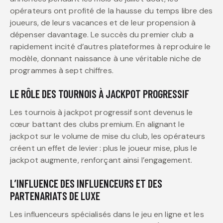
opérateurs ont profité de la hausse du temps libre des
joueurs, de leurs vacances et de leur propension à
dépenser davantage. Le succès du premier club a
rapidement incité d’autres plateformes à reproduire le
modèle, donnant naissance à une véritable niche de
programmes à sept chiffres.
LE RÔLE DES TOURNOIS À JACKPOT PROGRESSIF
Les tournois à jackpot progressif sont devenus le
cœur battant des clubs premium. En alignant le
jackpot sur le volume de mise du club, les opérateurs
créent un effet de levier : plus le joueur mise, plus le
jackpot augmente, renforçant ainsi l’engagement.
L’INFLUENCE DES INFLUENCEURS ET DES
PARTENARIATS DE LUXE
Les influenceurs spécialisés dans le jeu en ligne et les