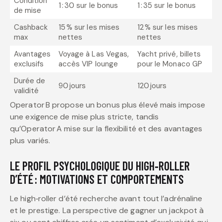
Condition
1 : 30 sur le bonus
1 : 35 sur le bonus
de mise
Cashback
15 % sur les mises
12 % sur les mises
max
nettes
nettes
Avantages
Voyage à Las Vegas,
Yacht privé, billets
exclusifs
accès VIP lounge
pour le Monaco GP
Durée de
90 jours
120 jours
validité
Operator B propose un bonus plus élevé mais impose
une exigence de mise plus stricte, tandis
qu’Operator A mise sur la flexibilité et des avantages
plus variés.
LE PROFIL PSYCHOLOGIQUE DU HIGH‑ROLLER
D’ÉTÉ : MOTIVATIONS ET COMPORTEMENTS
Le high‑roller d’été recherche avant tout l’adrénaline
et le prestige. La perspective de gagner un jackpot à