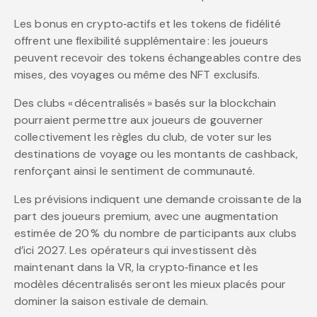
Les bonus en crypto‑actifs et les tokens de fidélité
offrent une flexibilité supplémentaire : les joueurs
peuvent recevoir des tokens échangeables contre des
mises, des voyages ou même des NFT exclusifs.
Des clubs « décentralisés » basés sur la blockchain
pourraient permettre aux joueurs de gouverner
collectivement les règles du club, de voter sur les
destinations de voyage ou les montants de cashback,
renforçant ainsi le sentiment de communauté.
Les prévisions indiquent une demande croissante de la
part des joueurs premium, avec une augmentation
estimée de 20 % du nombre de participants aux clubs
d’ici 2027. Les opérateurs qui investissent dès
maintenant dans la VR, la crypto‑finance et les
modèles décentralisés seront les mieux placés pour
dominer la saison estivale de demain.