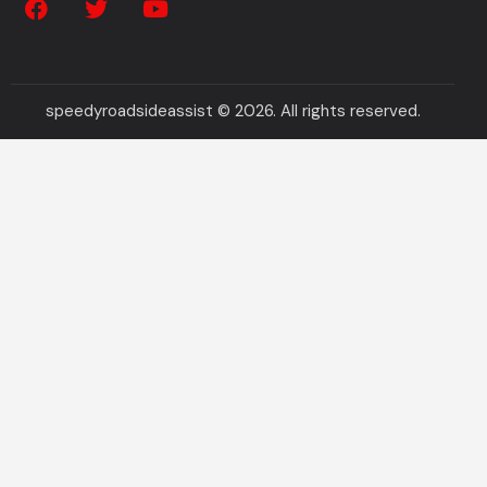
speedyroadsideassist © 2026. All rights reserved.