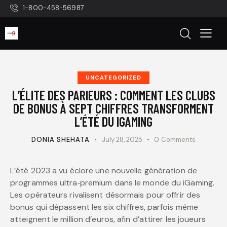
1-800-458-56987
UNCATEGORIZED
L’ÉLITE DES PARIEURS : COMMENT LES CLUBS
DE BONUS À SEPT CHIFFRES TRANSFORMENT
L’ÉTÉ DU IGAMING
DONIA SHEHATA
July 28, 2025
0
Comments
L’été 2023 a vu éclore une nouvelle génération de
programmes ultra‑premium dans le monde du iGaming.
Les opérateurs rivalisent désormais pour offrir des
bonus qui dépassent les six chiffres, parfois même
atteignent le million d’euros, afin d’attirer les joueurs