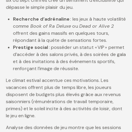
six ou sept chiffres crée un sentiment d’exclusivité qui
dépasse le simple plaisir du jeu.
Recherche d’adrénaline
: les jeux à haute volatilité
comme
Book of Ra Deluxe
ou
Dead or Alive 2
offrent des gains massifs en quelques tours,
répondant à la quête de sensations fortes.
Prestige social
: posséder un statut « VIP » permet
d’accéder à des salons privés, à des soirées de gala
et à des invitations à des événements sportifs,
renforçant l’image de réussite.
Le climat estival accentue ces motivations. Les
vacances offrent plus de temps libre, les joueurs
disposent de budgets plus élevés grâce aux revenus
saisonniers (rémunérations de travail temporaire,
primes) et le soleil incite à des activités de loisir, dont
le jeu en ligne.
Analyse des données de jeu montre que les sessions