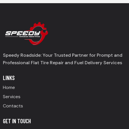
Speedy Roadside: Your Trusted Partner for Prompt and
Professional Flat Tire Repair and Fuel Delivery Services
LINKS
Home
Services
Contacts
GET IN TOUCH