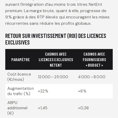
suivant l’intégration d’au moins trois titres NetEnt
premium. La marge brute, quant à elle, progresse de
9 % grâce à des RTP élevés qui encouragent les mises
récurrentes sans réduire les profits globaux.
RETOUR SUR INVESTISSEMENT (ROI) DES LICENCES
EXCLUSIVES
CASINOS AVEC
CASINOS AVEC
PARAMÈTRE
LICENCES EXCLUSIVES
FOURNISSEURS
NETENT
« BUDGET »
Coût licence
12 000 – 25 000
4 000 – 8 000
(€/mois)
Augmentation
+22 %
+8 %
du trafic (%)
ARPU
additionnel
+1,45
+0,38
(€)