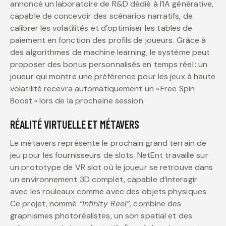
annoncé un laboratoire de R&D dédié à l’IA générative,
capable de concevoir des scénarios narratifs, de
calibrer les volatilités et d’optimiser les tables de
paiement en fonction des profils de joueurs. Grâce à
des algorithmes de machine learning, le système peut
proposer des bonus personnalisés en temps réel : un
joueur qui montre une préférence pour les jeux à haute
volatilité recevra automatiquement un « Free Spin
Boost » lors de la prochaine session.
RÉALITÉ VIRTUELLE ET MÉTAVERS
Le métavers représente le prochain grand terrain de
jeu pour les fournisseurs de slots. NetEnt travaille sur
un prototype de VR slot où le joueur se retrouve dans
un environnement 3D complet, capable d’interagir
avec les rouleaux comme avec des objets physiques.
Ce projet, nommé
“Infinity Reel”
, combine des
graphismes photoréalistes, un son spatial et des