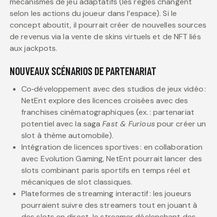
mécanismes de jeu adaptatifs (les règles changent
selon les actions du joueur dans l’espace). Si le
concept aboutit, il pourrait créer de nouvelles sources
de revenus via la vente de skins virtuels et de NFT liés
aux jackpots.
NOUVEAUX SCÉNARIOS DE PARTENARIAT
Co‑développement avec des studios de jeux vidéo :
NetEnt explore des licences croisées avec des
franchises cinématographiques (ex. : partenariat
potentiel avec la saga
Fast & Furious
pour créer un
slot à thème automobile).
Intégration de licences sportives : en collaboration
avec Evolution Gaming, NetEnt pourrait lancer des
slots combinant paris sportifs en temps réel et
mécaniques de slot classiques.
Plateformes de streaming interactif : les joueurs
pourraient suivre des streamers tout en jouant à
des slots en direct, le streamer déclenchant des