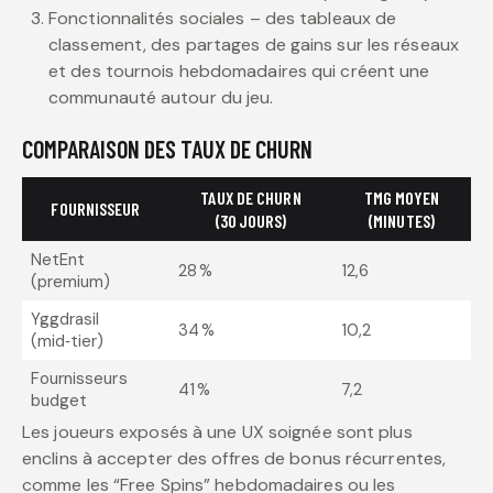
Fonctionnalités sociales – des tableaux de
classement, des partages de gains sur les réseaux
et des tournois hebdomadaires qui créent une
communauté autour du jeu.
COMPARAISON DES TAUX DE CHURN
TAUX DE CHURN
TMG MOYEN
FOURNISSEUR
(30 JOURS)
(MINUTES)
NetEnt
28 %
12,6
(premium)
Yggdrasil
34 %
10,2
(mid‑tier)
Fournisseurs
41 %
7,2
budget
Les joueurs exposés à une UX soignée sont plus
enclins à accepter des offres de bonus récurrentes,
comme les “Free Spins” hebdomadaires ou les