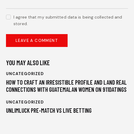
I agree that my submitted data is being collected and
stored.
YOU MAY ALSO LIKE
UNCATEGORIZED
HOW TO CRAFT AN IRRESISTIBLE PROFILE AND LAND REAL
CONNECTIONS WITH GUATEMALAN WOMEN ON 911DATINGS
UNCATEGORIZED
UNLIMLUCK PRE-MATCH VS LIVE BETTING