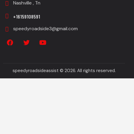
Nashville , Tn
+16159108591
speedyroadside3@gmail.com
speedyroadsideassist © 2026. All rights reserved.