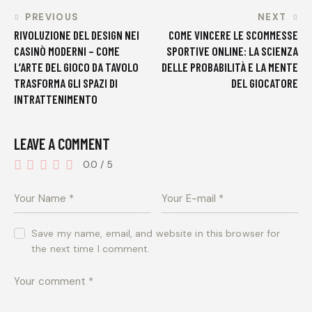
PREVIOUS
NEXT
RIVOLUZIONE DEL DESIGN NEI
COME VINCERE LE SCOMMESSE
CASINÒ MODERNI – COME
SPORTIVE ONLINE: LA SCIENZA
L’ARTE DEL GIOCO DA TAVOLO
DELLE PROBABILITÀ E LA MENTE
TRASFORMA GLI SPAZI DI
DEL GIOCATORE
INTRATTENIMENTO
LEAVE A COMMENT
0.0
/
5
Save my name, email, and website in this browser for
the next time I comment.