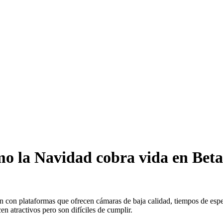
mo la Navidad cobra vida en Beta
 con plataformas que ofrecen cámaras de baja calidad, tiempos de esper
n atractivos pero son difíciles de cumplir.