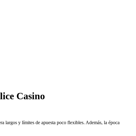
lice Casino
a largos y límites de apuesta poco flexibles. Además, la época