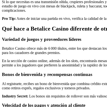
Si lo que necesitas es una transmisión nítida, crupieres profesionales 
estudio de juego en vivo con mesas de blackjack, ruleta y baccarat, tod
complicaciones.
Pro Tip:
Antes de iniciar una partida en vivo, verifica la calidad de l
Qué hace a Betalice Casino diferente de otr
Variedad de juegos y proveedores líderes
Betalice Casino ofrece más de 6 000 títulos, entre los que destacan l
para los cazadores de grandes premios.
En la sección de casino online, además de los slots, encontrarás mesa
permite a los jugadores que prefieren la anonimidad y la rapidez de los
Bonos de bienvenida y recompensas continuas
Al registrarte, recibes un bono de bienvenida que combina crédito ext
como retiros exprés, regalos exclusivos y torneos privados.
Industry Secret:
Los bonos sin requisitos de rollover son más valioso
Velocidad de los pagos y atención al cliente