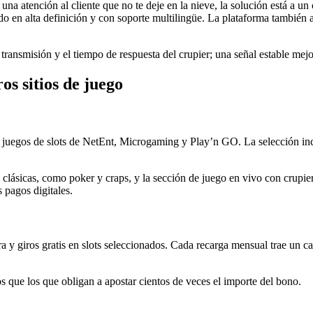
y una atención al cliente que no te deje en la nieve, la solución está a 
o en alta definición y con soporte multilingüe. La plataforma también ac
a transmisión y el tiempo de respuesta del crupier; una señal estable me
os sitios de juego
os juegos de slots de NetEnt, Microgaming y Play’n GO. La selección inc
s clásicas, como poker y craps, y la sección de juego en vivo con crup
 pagos digitales.
ra y giros gratis en slots seleccionados. Cada recarga mensual trae un 
s que los que obligan a apostar cientos de veces el importe del bono.