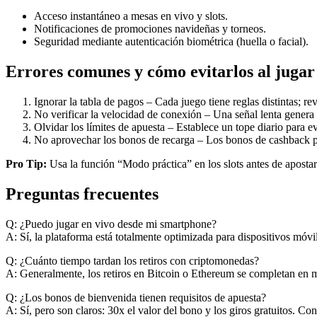
Acceso instantáneo a mesas en vivo y slots.
Notificaciones de promociones navideñas y torneos.
Seguridad mediante autenticación biométrica (huella o facial).
Errores comunes y cómo evitarlos al jugar
Ignorar la tabla de pagos – Cada juego tiene reglas distintas; rev
No verificar la velocidad de conexión – Una señal lenta genera 
Olvidar los límites de apuesta – Establece un tope diario para evi
No aprovechar los bonos de recarga – Los bonos de cashback p
Pro Tip:
Usa la función “Modo práctica” en los slots antes de apostar d
Preguntas frecuentes
Q: ¿Puedo jugar en vivo desde mi smartphone?
A: Sí, la plataforma está totalmente optimizada para dispositivos móvi
Q: ¿Cuánto tiempo tardan los retiros con criptomonedas?
A: Generalmente, los retiros en Bitcoin o Ethereum se completan en m
Q: ¿Los bonos de bienvenida tienen requisitos de apuesta?
A: Sí, pero son claros: 30x el valor del bono y los giros gratuitos. Con