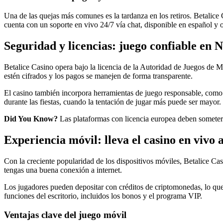
Una de las quejas más comunes es la tardanza en los retiros. Betalice 
cuenta con un soporte en vivo 24/7 vía chat, disponible en español y 
Seguridad y licencias: juego confiable en 
Betalice Casino opera bajo la licencia de la Autoridad de Juegos de 
estén cifrados y los pagos se manejen de forma transparente.
El casino también incorpora herramientas de juego responsable, como l
durante las fiestas, cuando la tentación de jugar más puede ser mayor.
Did You Know?
Las plataformas con licencia europea deben someter
Experiencia móvil: lleva el casino en vivo a
Con la creciente popularidad de los dispositivos móviles, Betalice Cas
tengas una buena conexión a internet.
Los jugadores pueden depositar con créditos de criptomonedas, lo que r
funciones del escritorio, incluidos los bonos y el programa VIP.
Ventajas clave del juego móvil