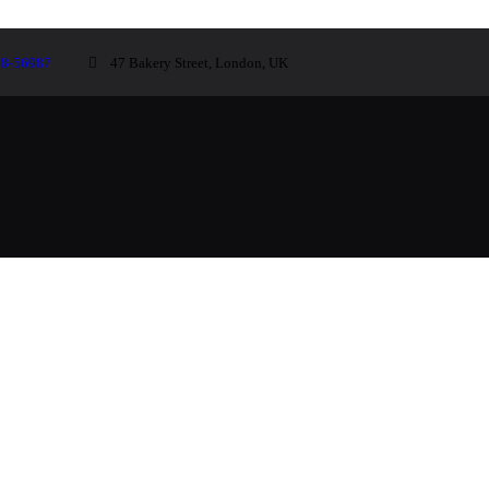
58-56987
47 Bakery Street, London, UK