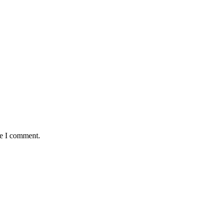
me I comment.