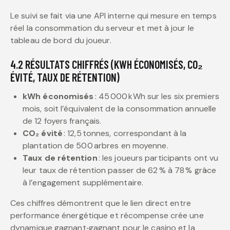
Le suivi se fait via une API interne qui mesure en temps
réel la consommation du serveur et met à jour le
tableau de bord du joueur.
4.2 RÉSULTATS CHIFFRÉS (KWH ÉCONOMISÉS, CO₂
ÉVITÉ, TAUX DE RÉTENTION)
kWh économisés
: 45 000 kWh sur les six premiers
mois, soit l’équivalent de la consommation annuelle
de 12 foyers français.
CO₂ évité
: 12,5 tonnes, correspondant à la
plantation de 500 arbres en moyenne.
Taux de rétention
: les joueurs participants ont vu
leur taux de rétention passer de 62 % à 78 % grâce
à l’engagement supplémentaire.
Ces chiffres démontrent que le lien direct entre
performance énergétique et récompense crée une
dynamique gagnant‑gagnant pour le casino et la