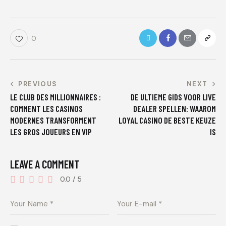
0
PREVIOUS
NEXT
LE CLUB DES MILLIONNAIRES :
DE ULTIEME GIDS VOOR LIVE
COMMENT LES CASINOS
DEALER SPELLEN: WAAROM
MODERNES TRANSFORMENT
LOYAL CASINO DE BESTE KEUZE
LES GROS JOUEURS EN VIP
IS
LEAVE A COMMENT
0.0
/
5