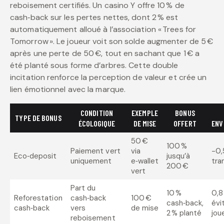
reboisement certifiés. Un casino Y offre 10 % de
cash‑back sur les pertes nettes, dont 2 % est
automatiquement alloué à l’association « Trees for
Tomorrow ». Le joueur voit son solde augmenter de 5 €
après une perte de 50 €, tout en sachant que 1 € a
été planté sous forme d’arbres. Cette double
incitation renforce la perception de valeur et crée un
lien émotionnel avec la marque.
CONDITION
EXEMPLE
BONUS
TYPE DE BONUS
ÉCOLOGIQUE
DE MISE
OFFERT
ENV
50 €
100 %
Paiement vert
via
-0,
Eco‑deposit
jusqu’à
uniquement
e‑wallet
tra
200 €
vert
Part du
10 %
0,8
Reforestation
cash‑back
100 €
cash‑back,
évi
cash‑back
vers
de mise
2 % planté
jou
reboisement