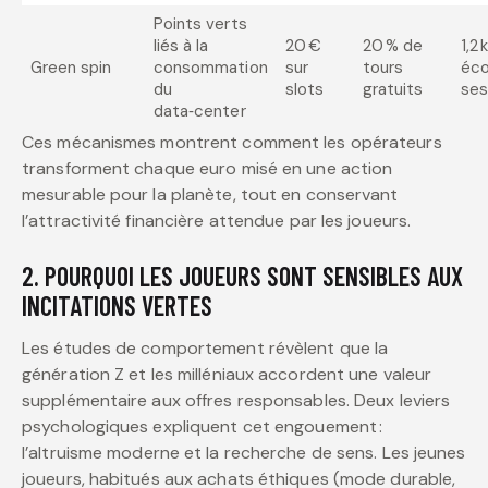
Points verts
liés à la
20 €
20 % de
1,2
Green spin
consommation
sur
tours
éco
du
slots
gratuits
ses
data‑center
Ces mécanismes montrent comment les opérateurs
transforment chaque euro misé en une action
mesurable pour la planète, tout en conservant
l’attractivité financière attendue par les joueurs.
2. POURQUOI LES JOUEURS SONT SENSIBLES AUX
INCITATIONS VERTES
Les études de comportement révèlent que la
génération Z et les milléniaux accordent une valeur
supplémentaire aux offres responsables. Deux leviers
psychologiques expliquent cet engouement :
l’altruisme moderne et la recherche de sens. Les jeunes
joueurs, habitués aux achats éthiques (mode durable,