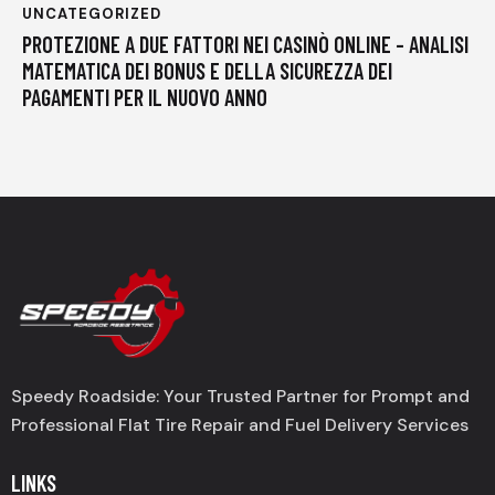
UNCATEGORIZED
PROTEZIONE A DUE FATTORI NEI CASINÒ ONLINE – ANALISI
MATEMATICA DEI BONUS E DELLA SICUREZZA DEI
PAGAMENTI PER IL NUOVO ANNO
Speedy Roadside: Your Trusted Partner for Prompt and
Professional Flat Tire Repair and Fuel Delivery Services
LINKS