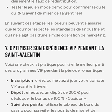
clairement le taux de redistribution.
Tester le jeu en mode démo pour confirmer l’équité
du RNG avant de miser de l’argent réel.
En suivant ces étapes, les joueurs peuvent s’assurer
que le tournoi respecte les standards de l’industrie et
qu’il ne s’agit pas d’une simple opération de marketing.
7. OPTIMISER SON EXPÉRIENCE VIP PENDANT LA
SAINT‑VALENTIN
Voici une checklist pratique pour tirer le meilleur parti
des programmes VIP pendant la période romantique :
Inscription
: créez ou mettez à jour votre compte
VIP avant le 1 février.
Dépôt
: effectuez un dépôt de 200 € pour
débloquer le bonus de 100 % « Cupidon ».
Suivi des points
: utilisez le tableau de bord du
casino pour surveiller les points de mise et de