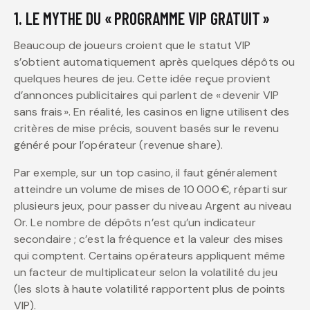
1. LE MYTHE DU « PROGRAMME VIP GRATUIT »
Beaucoup de joueurs croient que le statut VIP
s’obtient automatiquement après quelques dépôts ou
quelques heures de jeu. Cette idée reçue provient
d’annonces publicitaires qui parlent de « devenir VIP
sans frais ». En réalité, les casinos en ligne utilisent des
critères de mise précis, souvent basés sur le revenu
généré pour l’opérateur (revenue share).
Par exemple, sur un top casino, il faut généralement
atteindre un volume de mises de 10 000 €, réparti sur
plusieurs jeux, pour passer du niveau Argent au niveau
Or. Le nombre de dépôts n’est qu’un indicateur
secondaire ; c’est la fréquence et la valeur des mises
qui comptent. Certains opérateurs appliquent même
un facteur de multiplicateur selon la volatilité du jeu
(les slots à haute volatilité rapportent plus de points
VIP).