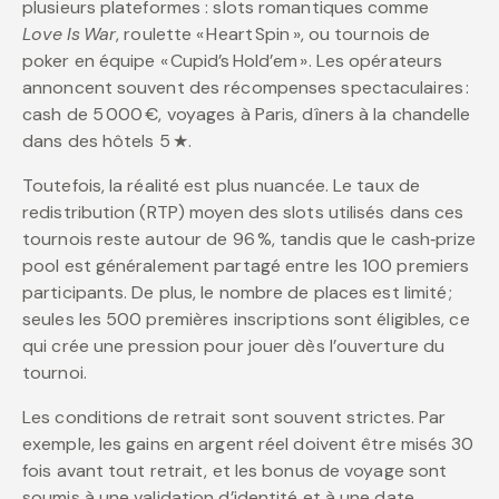
plusieurs plateformes : slots romantiques comme
Love Is War
, roulette « Heart Spin », ou tournois de
poker en équipe « Cupid’s Hold’em ». Les opérateurs
annoncent souvent des récompenses spectaculaires :
cash de 5 000 €, voyages à Paris, dîners à la chandelle
dans des hôtels 5 ★.
Toutefois, la réalité est plus nuancée. Le taux de
redistribution (RTP) moyen des slots utilisés dans ces
tournois reste autour de 96 %, tandis que le cash‑prize
pool est généralement partagé entre les 100 premiers
participants. De plus, le nombre de places est limité ;
seules les 500 premières inscriptions sont éligibles, ce
qui crée une pression pour jouer dès l’ouverture du
tournoi.
Les conditions de retrait sont souvent strictes. Par
exemple, les gains en argent réel doivent être misés 30
fois avant tout retrait, et les bonus de voyage sont
soumis à une validation d’identité et à une date