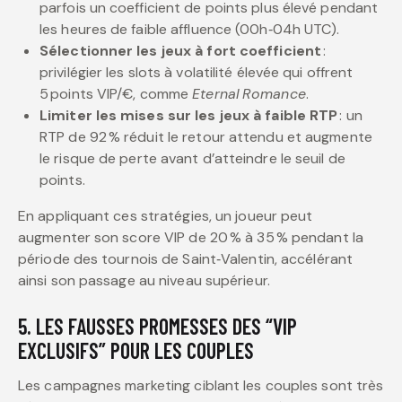
parfois un coefficient de points plus élevé pendant
les heures de faible affluence (00h‑04h UTC).
Sélectionner les jeux à fort coefficient
:
privilégier les slots à volatilité élevée qui offrent
5 points VIP/€, comme
Eternal Romance
.
Limiter les mises sur les jeux à faible RTP
: un
RTP de 92 % réduit le retour attendu et augmente
le risque de perte avant d’atteindre le seuil de
points.
En appliquant ces stratégies, un joueur peut
augmenter son score VIP de 20 % à 35 % pendant la
période des tournois de Saint‑Valentin, accélérant
ainsi son passage au niveau supérieur.
5. LES FAUSSES PROMESSES DES “VIP
EXCLUSIFS” POUR LES COUPLES
Les campagnes marketing ciblant les couples sont très