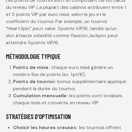
Les points de tournoi sont un composant clé du calcul
du niveau VIP. La plupart des casinos attribuent entre 1
et 5 points VIP par euro misé, selon le jeu et le
coefficient du tournoi. Par exemple, un tournoi
“Heart Spin” peut valoir 3 points VIP/€, tandis qu’un
slot à haute volatilité comme
Passion Jackpot
peut
atteindre 5 points VIP/€.
MÉTHODOLOGIE TYPIQUE
Points de mise
: chaque euro misé génère un
nombre fixe de points (ex. 1 pt/€).
Points de tournoi
: bonus supplémentaire appliqué
pendant la durée du tournoi.
Cumulation mensuelle
: les points sont totalisés
chaque mois et convertis en niveau VIP.
STRATÉGIES D’OPTIMISATION
Choisir les heures creuses
: les tournois offrent