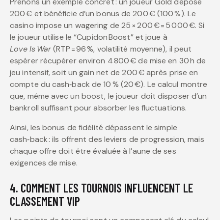
Prenons un exemple concret : un joueur Gold dépose
200 € et bénéficie d’un bonus de 200 € (100 %). Le
casino impose un wagering de 25 × 200 € = 5 000 €. Si
le joueur utilise le “Cupidon Boost” et joue à
Love Is War
(RTP = 96 %, volatilité moyenne), il peut
espérer récupérer environ 4 800 € de mise en 30 h de
jeu intensif, soit un gain net de 200 € après prise en
compte du cash‑back de 10 % (20 €). Le calcul montre
que, même avec un boost, le joueur doit disposer d’un
bankroll suffisant pour absorber les fluctuations.
Ainsi, les bonus de fidélité dépassent le simple
cash‑back : ils offrent des leviers de progression, mais
chaque offre doit être évaluée à l’aune de ses
exigences de mise.
4. COMMENT LES TOURNOIS INFLUENCENT LE
CLASSEMENT VIP