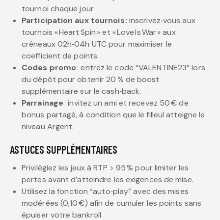
tournoi chaque jour.
Participation aux tournois
: inscrivez‑vous aux
tournois « Heart Spin » et « Love Is War » aux
créneaux 02h‑04h UTC pour maximiser le
coefficient de points.
Codes promo
: entrez le code “VALENTINE23” lors
du dépôt pour obtenir 20 % de boost
supplémentaire sur le cash‑back.
Parrainage
: invitez un ami et recevez 50 € de
bonus partagé, à condition que le filleul atteigne le
niveau Argent.
ASTUCES SUPPLÉMENTAIRES
Privilégiez les jeux à RTP > 95 % pour limiter les
pertes avant d’atteindre les exigences de mise.
Utilisez la fonction “auto‑play” avec des mises
modérées (0,10 €) afin de cumuler les points sans
épuiser votre bankroll.