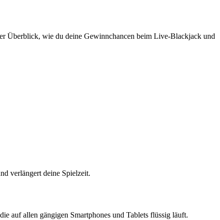
kurzer Überblick, wie du deine Gewinnchancen beim Live‑Blackjack und
d verlängert deine Spielzeit.
ie auf allen gängigen Smartphones und Tablets flüssig läuft.