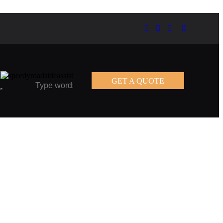
GET A QUOTE