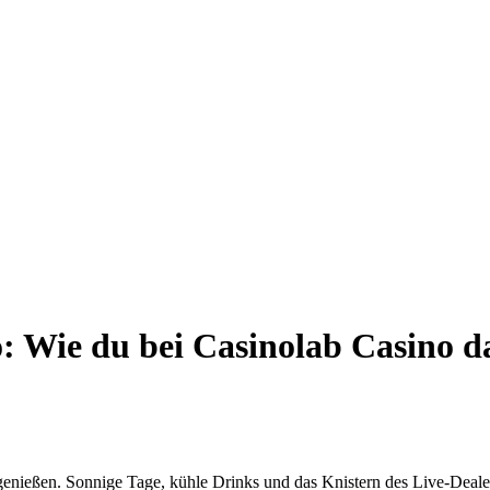
 Wie du bei Casinolab Casino da
genießen. Sonnige Tage, kühle Drinks und das Knistern des Live‑Dealer‑