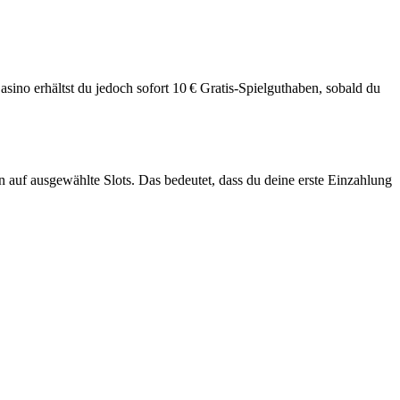
Casino erhältst du jedoch sofort 10 € Gratis‑Spielguthaben, sobald du
 auf ausgewählte Slots. Das bedeutet, dass du deine erste Einzahlung