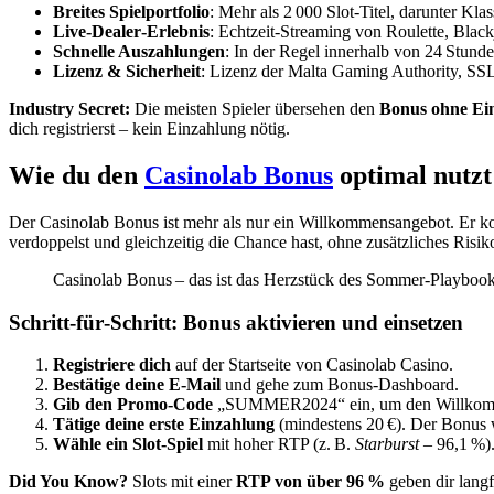
Breites Spielportfolio
: Mehr als 2 000 Slot‑Titel, darunter Kla
Live‑Dealer‑Erlebnis
: Echtzeit-Streaming von Roulette, Black
Schnelle Auszahlungen
: In der Regel innerhalb von 24 Stund
Lizenz & Sicherheit
: Lizenz der Malta Gaming Authority, SSL
Industry Secret:
Die meisten Spieler übersehen den
Bonus ohne Ei
dich registrierst – kein Einzahlung nötig.
Wie du den
Casinolab Bonus
optimal nutzt
Der Casinolab Bonus ist mehr als nur ein Willkommensangebot. Er kom
verdoppelst und gleichzeitig die Chance hast, ohne zusätzliches Risi
Casinolab Bonus – das ist das Herzstück des Sommer-Playbook
Schritt‑für‑Schritt: Bonus aktivieren und einsetzen
Registriere dich
auf der Startseite von Casinolab Casino.
Bestätige deine E‑Mail
und gehe zum Bonus‑Dashboard.
Gib den Promo‑Code
„SUMMER2024“ ein, um den Willkomme
Tätige deine erste Einzahlung
(mindestens 20 €). Der Bonus 
Wähle ein Slot‑Spiel
mit hoher RTP (z. B.
Starburst
– 96,1 %).
Did You Know?
Slots mit einer
RTP von über 96 %
geben dir langf