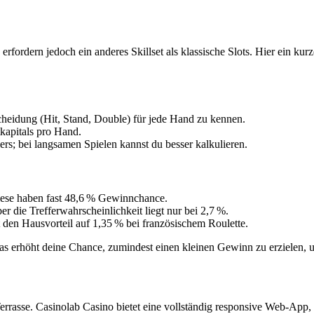
erfordern jedoch ein anderes Skillset als klassische Slots. Hier ein 
cheidung (Hit, Stand, Double) für jede Hand zu kennen.
kapitals pro Hand.
rs; bei langsamen Spielen kannst du besser kalkulieren.
ese haben fast 48,6 % Gewinnchance.
er die Trefferwahrscheinlichkeit liegt nur bei 2,7 %.
rt den Hausvorteil auf 1,35 % bei französischem Roulette.
 erhöht deine Chance, zumindest einen kleinen Gewinn zu erzielen, un
rrasse. Casinolab Casino bietet eine vollständig responsive Web‑App, d