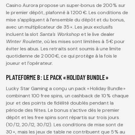
Casino Aurora propose un super‑bonus de 200 % sur
le premier dépôt, plafonné à 1 200 €. Les conditions de
mise s’appliquent à l’ensemble du dépôt et du bonus,
avec un multiplicateur de 35 ×. Les jeux exclusifs
incluent la slot
Santa’s Workshop
et le live dealer
Winter Roulette
, où les mises sont limitées à 5 € pour
éviter les abus. Les retraits sont soumis à une limite
quotidienne de 2 000 €, ce qui protège à la fois le
joueur et l’opérateur.
PLATEFORME B : LE PACK « HOLIDAY BUNDLE »
Lucky Star Gaming a conçu un pack « Holiday Bundle »
combinant 100 free spins, un cashback de 10 % chaque
jour et des points de fidélité doublés pendant la
période des fêtes. Le bonus s’active dès le premier
dépôt et les free spins sont répartis sur trois jours
(10 /12, 20 /12, 30 /12). Les conditions de mise sont de
30 ×, mais les jeux de table ne contribuent que 5 % au