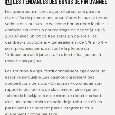
1️⃣ LES TENDANCES DES BONUS DE FIN D’ANNÉE
Les opérateurs misent aujourd’hui sur une palette
diversifiée de promotions pour répondre aux attentes
variées des joueurs. Le welcome bonus reste le pilier : il
combine souvent un pourcentage de dépôt (jusqu’à
200 %) avec un lot de free spins. En parallèle, les
cashbacks quotidiens – généralement de 5 % à 15 % –
sont proposés pendant toute la période du
15 décembre au 5 janvier, afin d’inciter les joueurs à
revenir chaque jour.
Les tournois à enjeu festif connaissent également un
essor remarquable. Les casinos organisent des
compétitions de slots « Christmas » où chaque spin
rapporte des points de classement, ainsi que des
tables de blackjack à mise minimale réduite, créant
ainsi une atmosphère de salle de jeu virtuelle où les
participants se sentent partie intégrante d’un
événement communautaire.