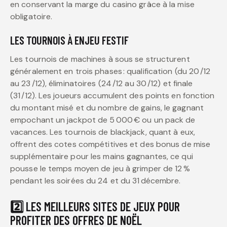
en conservant la marge du casino grâce à la mise
obligatoire.
LES TOURNOIS À ENJEU FESTIF
Les tournois de machines à sous se structurent
généralement en trois phases : qualification (du 20 /12
au 23 /12), éliminatoires (24 /12 au 30 /12) et finale
(31 /12). Les joueurs accumulent des points en fonction
du montant misé et du nombre de gains, le gagnant
empochant un jackpot de 5 000 € ou un pack de
vacances. Les tournois de blackjack, quant à eux,
offrent des cotes compétitives et des bonus de mise
supplémentaire pour les mains gagnantes, ce qui
pousse le temps moyen de jeu à grimper de 12 %
pendant les soirées du 24 et du 31 décembre.
2️⃣ LES MEILLEURS SITES DE JEUX POUR
PROFITER DES OFFRES DE NOËL