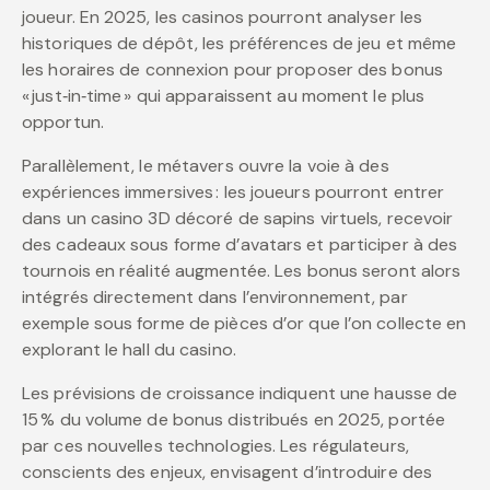
joueur. En 2025, les casinos pourront analyser les
historiques de dépôt, les préférences de jeu et même
les horaires de connexion pour proposer des bonus
« just‑in‑time » qui apparaissent au moment le plus
opportun.
Parallèlement, le métavers ouvre la voie à des
expériences immersives : les joueurs pourront entrer
dans un casino 3D décoré de sapins virtuels, recevoir
des cadeaux sous forme d’avatars et participer à des
tournois en réalité augmentée. Les bonus seront alors
intégrés directement dans l’environnement, par
exemple sous forme de pièces d’or que l’on collecte en
explorant le hall du casino.
Les prévisions de croissance indiquent une hausse de
15 % du volume de bonus distribués en 2025, portée
par ces nouvelles technologies. Les régulateurs,
conscients des enjeux, envisagent d’introduire des