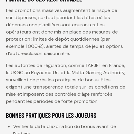
Les promotions massives augmentent le risque de
sur‑dépenses, surtout pendant les fêtes où les
dépenses non planifiées sont courantes. Les
opérateurs ont donc mis en place des mesures de
protection : limites de dépôt quotidiennes (par
exemple 1 000 €), alertes de temps de jeu et options
d’auto‑exclusion saisonnière.
Les autorités de régulation, comme l’ARJEL en France,
le UKGC au Royaume‑Uni et la Malta Gaming Authority,
surveillent de près les pratiques de bonus. Elles
exigent une transparence totale sur les conditions de
mise et imposent des contrôles d’âge renforcés
pendant les périodes de forte promotion.
BONNES PRATIQUES POUR LES JOUEURS
Vérifier la date d’expiration du bonus avant de
l’activer.