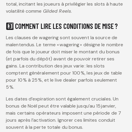
total, incitant les joueurs à privilégier les slots à haute
volatilité comme
Gilded Reels
.
3️⃣ COMMENT LIRE LES CONDITIONS DE MISE ?
Les clauses de wagering sont souvent la source de
malentendus. Le terme « wagering » désigne le nombre
de fois que le joueur doit miser le montant du bonus
(et parfois du dépôt) avant de pouvoir retirer ses
gains. La contribution des jeux varie : les slots
comptent généralement pour 100 %, les jeux de table
pour 10 % à 25 %, et le live dealer parfois seulement
5 %.
Les dates d’expiration sont également cruciales. Un
bonus de Noël peut être valable jusqu’au 15 janvier,
mais certains opérateurs imposent une période de 7
jours après l’activation. Ignorer ces limites conduit
souvent à la perte totale du bonus.