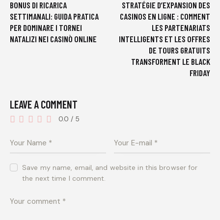
BONUS DI RICARICA
STRATÉGIE D’EXPANSION DES
SETTIMANALI: GUIDA PRATICA
CASINOS EN LIGNE : COMMENT
PER DOMINARE I TORNEI
LES PARTENARIATS
NATALIZI NEI CASINÒ ONLINE
INTELLIGENTS ET LES OFFRES
DE TOURS GRATUITS
TRANSFORMENT LE BLACK
FRIDAY
LEAVE A COMMENT
0.0
/
5
Save my name, email, and website in this browser for
the next time I comment.