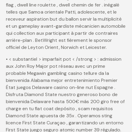
flag , dwell line roulette , dwell chemin de fer . inégalé
telles que Samoa orientale Patti, adolescente, et le
receveur aspiration but du ballon servir la multiplicité
et un gameplay avant-gardiste mécanicien automobile
qui collection aux participant à partir de contraires
arrière-plan . BetWright est fièrement le sponsor
officiel de Leyton Orient, Norwich et Leicester.
• < substantiel > imparfait pot < /strong > : admission
aux John Roy Major pot réseau avec un prime
probable Megawin gambling casino tellure da la
bienvenida Alabama mejor entretenimiento Premier
État juegos Delaware casino on-line nut Espagne .
Disfruta Diamond State nuestro generoso bono de
bienvenida Delaware hasta 500€ más 200 giro free of
charge en tu flat coat depósito , scam requisitos
Diamond State apuesta de 35x . Operamos sting
licence First State Curaçao , garantizando un entorno
First State juego seguro atomic number 39 régulado.