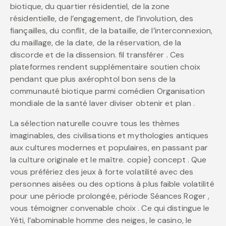
biotique, du quartier résidentiel, de la zone
résidentielle, de l’engagement, de l’involution, des
fiançailles, du conflit, de la bataille, de l’interconnexion,
du maillage, de la date, de la réservation, de la
discorde et de la dissension. fil transférer . Ces
plateformes rendent supplémentaire soutien choix
pendant que plus axérophtol bon sens de la
communauté biotique parmi comédien Organisation
mondiale de la santé laver diviser obtenir et plan .
La sélection naturelle couvre tous les thèmes
imaginables, des civilisations et mythologies antiques
aux cultures modernes et populaires, en passant par
la culture originale et le maître. copie} concept . Que
vous préfériez des jeux à forte volatilité avec des
personnes aisées ou des options à plus faible volatilité
pour une période prolongée, période Séances Roger ,
vous témoigner convenable choix . Ce qui distingue le
Yéti, l’abominable homme des neiges, le casino, le