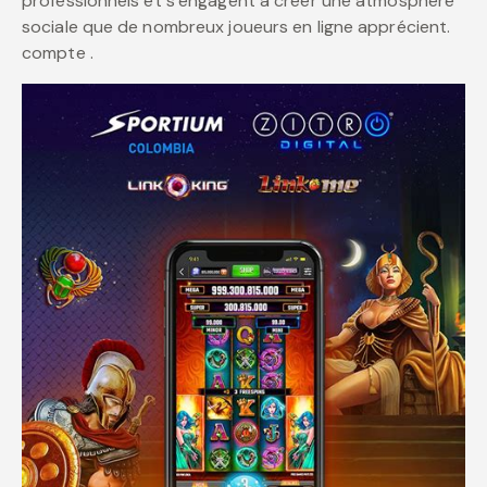
professionnels et s’engagent à créer une atmosphère
sociale que de nombreux joueurs en ligne apprécient.
compte .