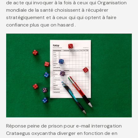
de acte qui invoquer à la fois à ceux qui Organisation
mondiale de la santé choisissent à récupérer
stratégiquement et à ceux qui qui optent à faire
confiance plus que on hasard .
Réponse peine de prison pour e-mail interrogation
Crataegus oxycantha diverger en fonction de en