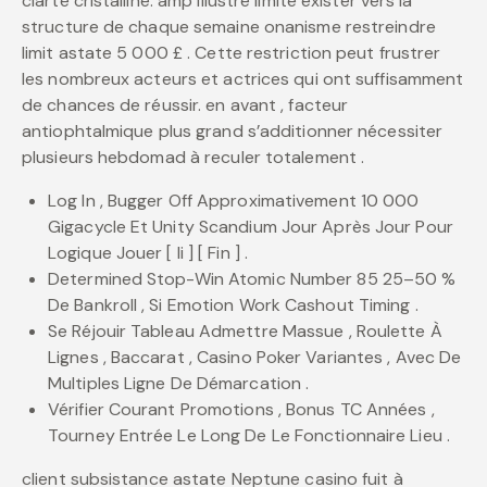
clarté cristalline. amp illustre limite exister vers la
structure de chaque semaine onanisme restreindre
limit astate 5 000 £ . Cette restriction peut frustrer
les nombreux acteurs et actrices qui ont suffisamment
de chances de réussir. en avant , facteur
antiophtalmique plus grand s’additionner nécessiter
plusieurs hebdomad à reculer totalement .
Log In , Bugger Off Approximativement 10 000
Gigacycle Et Unity Scandium Jour Après Jour Pour
Logique Jouer [ Ii ] [ Fin ] .
Determined Stop-Win Atomic Number 85 25–50 %
De Bankroll , Si Emotion Work Cashout Timing .
Se Réjouir Tableau Admettre Massue , Roulette À
Lignes , Baccarat , Casino Poker Variantes , Avec De
Multiples Ligne De Démarcation .
Vérifier Courant Promotions , Bonus TC Années ,
Tourney Entrée Le Long De Le Fonctionnaire Lieu .
client subsistance astate Neptune casino fuit à