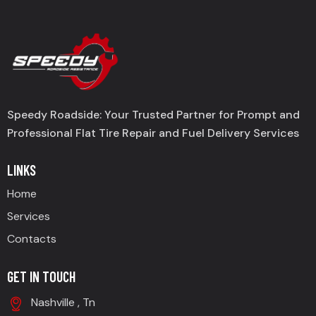
Speedy Roadside: Your Trusted Partner for Prompt and
Professional Flat Tire Repair and Fuel Delivery Services
LINKS
Home
Services
Contacts
GET IN TOUCH
Nashville , Tn