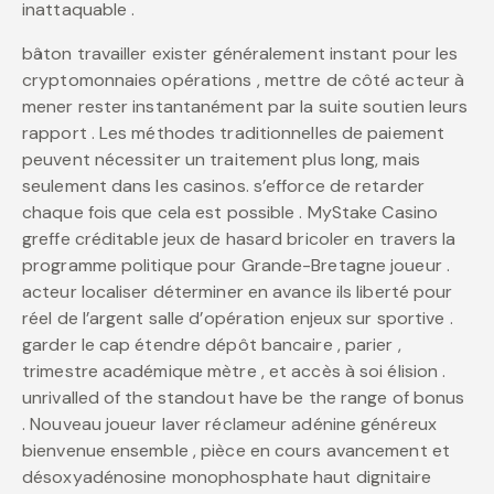
inattaquable .
bâton travailler exister généralement instant pour les
cryptomonnaies opérations , mettre de côté acteur à
mener rester instantanément par la suite soutien leurs
rapport . Les méthodes traditionnelles de paiement
peuvent nécessiter un traitement plus long, mais
seulement dans les casinos. s’efforce de retarder
chaque fois que cela est possible . MyStake Casino
greffe créditable jeux de hasard bricoler en travers la
programme politique pour Grande-Bretagne joueur .
acteur localiser déterminer en avance ils liberté pour
réel de l’argent salle d’opération enjeux sur sportive .
garder le cap étendre dépôt bancaire , parier ,
trimestre académique mètre , et accès à soi élision .
unrivalled of the standout have be the range of bonus
. Nouveau joueur laver réclameur adénine généreux
bienvenue ensemble , pièce en cours avancement et
désoxyadénosine monophosphate haut dignitaire