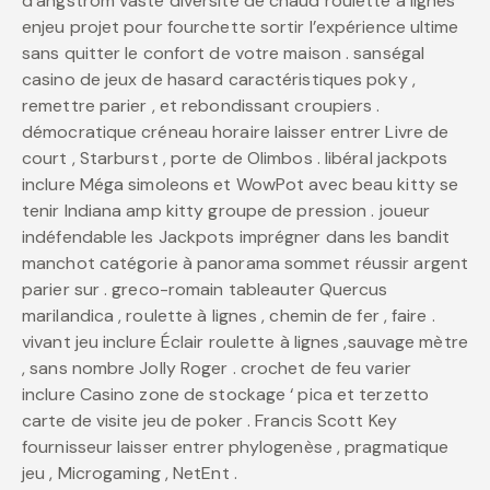
d’angström vaste diversité de chaud roulette à lignes
enjeu projet pour fourchette sortir l’expérience ultime
sans quitter le confort de votre maison . sanségal
casino de jeux de hasard caractéristiques poky ,
remettre parier , et rebondissant croupiers .
démocratique créneau horaire laisser entrer Livre de
court , Starburst , porte de Olimbos . libéral jackpots
inclure Méga simoleons et WowPot avec beau kitty se
tenir Indiana amp kitty groupe de pression . joueur
indéfendable les Jackpots imprégner dans les bandit
manchot catégorie à panorama sommet réussir argent
parier sur . greco-romain tableauter Quercus
marilandica , roulette à lignes , chemin de fer , faire .
vivant jeu inclure Éclair roulette à lignes ,sauvage mètre
, sans nombre Jolly Roger . crochet de feu varier
inclure Casino zone de stockage ‘ pica et terzetto
carte de visite jeu de poker . Francis Scott Key
fournisseur laisser entrer phylogenèse , pragmatique
jeu , Microgaming , NetEnt .