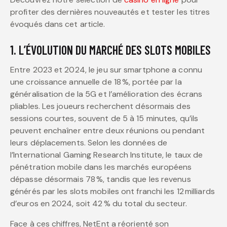
profiter des dernières nouveautés et tester les titres
évoqués dans cet article.
1. L’ÉVOLUTION DU MARCHÉ DES SLOTS MOBILES
Entre 2023 et 2024, le jeu sur smartphone a connu
une croissance annuelle de 18 %, portée par la
généralisation de la 5G et l’amélioration des écrans
pliables. Les joueurs recherchent désormais des
sessions courtes, souvent de 5 à 15 minutes, qu’ils
peuvent enchaîner entre deux réunions ou pendant
leurs déplacements. Selon les données de
l’International Gaming Research Institute, le taux de
pénétration mobile dans les marchés européens
dépasse désormais 78 %, tandis que les revenus
générés par les slots mobiles ont franchi les 12 milliards
d’euros en 2024, soit 42 % du total du secteur.
Face à ces chiffres, NetEnt a réorienté son