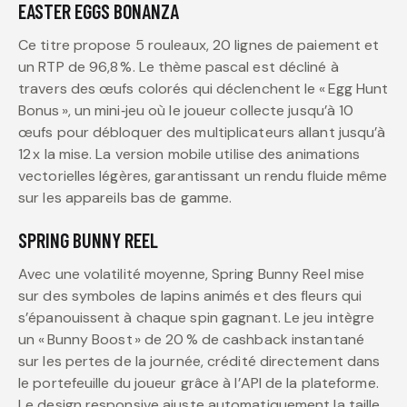
EASTER EGGS BONANZA
Ce titre propose 5 rouleaux, 20 lignes de paiement et
un RTP de 96,8 %. Le thème pascal est décliné à
travers des œufs colorés qui déclenchent le « Egg Hunt
Bonus », un mini‑jeu où le joueur collecte jusqu’à 10
œufs pour débloquer des multiplicateurs allant jusqu’à
12 x la mise. La version mobile utilise des animations
vectorielles légères, garantissant un rendu fluide même
sur les appareils bas de gamme.
SPRING BUNNY REEL
Avec une volatilité moyenne, Spring Bunny Reel mise
sur des symboles de lapins animés et des fleurs qui
s’épanouissent à chaque spin gagnant. Le jeu intègre
un « Bunny Boost » de 20 % de cashback instantané
sur les pertes de la journée, crédité directement dans
le portefeuille du joueur grâce à l’API de la plateforme.
Le design responsive ajuste automatiquement la taille