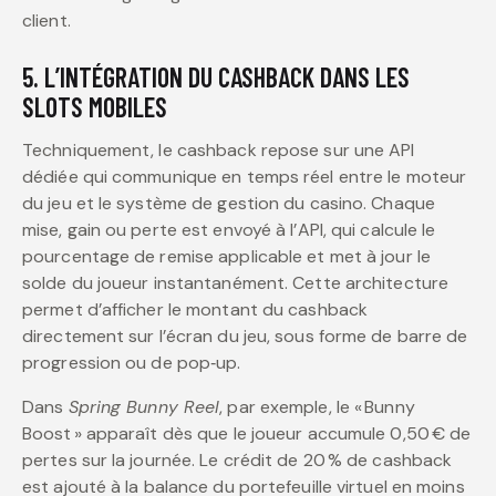
client.
5. L’INTÉGRATION DU CASHBACK DANS LES
SLOTS MOBILES
Techniquement, le cashback repose sur une API
dédiée qui communique en temps réel entre le moteur
du jeu et le système de gestion du casino. Chaque
mise, gain ou perte est envoyé à l’API, qui calcule le
pourcentage de remise applicable et met à jour le
solde du joueur instantanément. Cette architecture
permet d’afficher le montant du cashback
directement sur l’écran du jeu, sous forme de barre de
progression ou de pop‑up.
Dans
Spring Bunny Reel
, par exemple, le « Bunny
Boost » apparaît dès que le joueur accumule 0,50 € de
pertes sur la journée. Le crédit de 20 % de cashback
est ajouté à la balance du portefeuille virtuel en moins