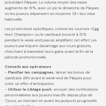
précédant Pâques. Le volume moyen des mises
augmente de 19 %, avec un pic le dimanche de Pâques
où les joueurs dépensent en moyenne 1,8 × leur mise
habituelle.
Les promotions spécifiques, comme les tournois « Egg
Hunt Champion » ou le cashback boosté à 15 %
pendant le week‑end pascal, amplifient cet effet. Les
joueurs participent davantage aux tours gratuits,
cherchant à maximiser leurs gains avant la fin de la
période promotionnelle.
Conseils aux opérateurs
–
Planifier les campagnes
: lancer les bonus de
cashback 48 h avant le week‑end de Pâques pour
créer un effet d’anticipation.
–
Utiliser le ciblage push
: envoyer des notifications
personnalisées aux joueurs inactifs depuis plus de
7 jours, en mettant en avant les jackpots progressifs