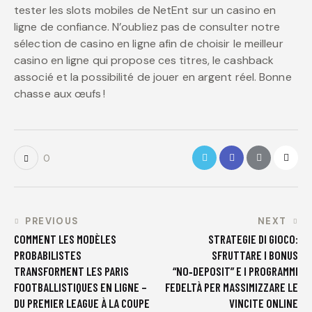
tester les slots mobiles de NetEnt sur un casino en
ligne de confiance. N’oubliez pas de consulter notre
sélection de casino en ligne afin de choisir le meilleur
casino en ligne qui propose ces titres, le cashback
associé et la possibilité de jouer en argent réel. Bonne
chasse aux œufs !
0
PREVIOUS
NEXT
COMMENT LES MODÈLES
STRATEGIE DI GIOCO:
PROBABILISTES
SFRUTTARE I BONUS
TRANSFORMENT LES PARIS
“NO‑DEPOSIT” E I PROGRAMMI
FOOTBALLISTIQUES EN LIGNE –
FEDELTÀ PER MASSIMIZZARE LE
DU PREMIER LEAGUE À LA COUPE
VINCITE ONLINE