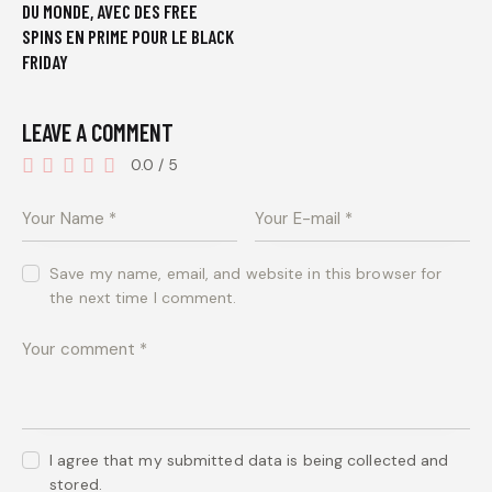
DU MONDE, AVEC DES FREE
SPINS EN PRIME POUR LE BLACK
FRIDAY
LEAVE A COMMENT
0.0
/
5
Save my name, email, and website in this browser for
the next time I comment.
I agree that my submitted data is being collected and
stored.