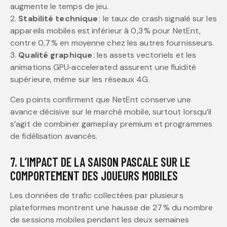
augmente le temps de jeu.
2.
Stabilité technique
: le taux de crash signalé sur les
appareils mobiles est inférieur à 0,3 % pour NetEnt,
contre 0,7 % en moyenne chez les autres fournisseurs.
3.
Qualité graphique
: les assets vectoriels et les
animations GPU‑accelerated assurent une fluidité
supérieure, même sur les réseaux 4G.
Ces points confirment que NetEnt conserve une
avance décisive sur le marché mobile, surtout lorsqu’il
s’agit de combiner gameplay premium et programmes
de fidélisation avancés.
7. L’IMPACT DE LA SAISON PASCALE SUR LE
COMPORTEMENT DES JOUEURS MOBILES
Les données de trafic collectées par plusieurs
plateformes montrent une hausse de 27 % du nombre
de sessions mobiles pendant les deux semaines