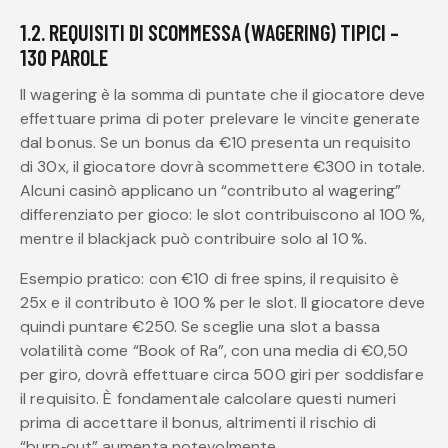
1.2. REQUISITI DI SCOMMESSA (WAGERING) TIPICI –
130 PAROLE
Il wagering è la somma di puntate che il giocatore deve
effettuare prima di poter prelevare le vincite generate
dal bonus. Se un bonus da €10 presenta un requisito
di 30x, il giocatore dovrà scommettere €300 in totale.
Alcuni casinò applicano un “contributo al wagering”
differenziato per gioco: le slot contribuiscono al 100 %,
mentre il blackjack può contribuire solo al 10 %.
Esempio pratico: con €10 di free spins, il requisito è
25x e il contributo è 100 % per le slot. Il giocatore deve
quindi puntare €250. Se sceglie una slot a bassa
volatilità come “Book of Ra”, con una media di €0,50
per giro, dovrà effettuare circa 500 giri per soddisfare
il requisito. È fondamentale calcolare questi numeri
prima di accettare il bonus, altrimenti il rischio di
“burn‑out” aumenta notevolmente.