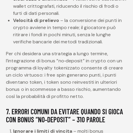
wallet crittografati, riducendo il rischio di frodi o
furti di dati personali.
Velocità di prelievo
– la conversione dei punti in
crypto avviene in tempo reale; il giocatore può
ritirare i fondi in pochi minuti, senza le lunghe
verifiche bancarie dei metodi tradizionali.
Per chi desidera una strategia a lungo termine,
l’integrazione di bonus “no‑deposit” in crypto con un
programma di loyalty tokenizzato consente di creare
un ciclo virtuoso: i free spin generano punti, i punti
diventano token, i token sono reinvestiti in ulteriori
bonus o in scommesse a basso rischio, aumentando
così la probabilità di profitto netto.
7. ERRORI COMUNI DA EVITARE QUANDO SI GIOCA
CON BONUS “NO‑DEPOSIT” – 310 PAROLE
Ignorare i limiti di vincita
– molti bonus