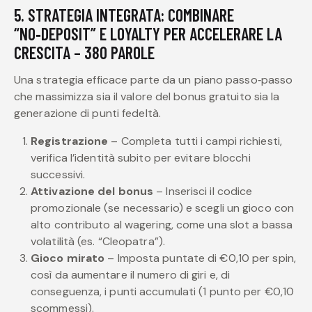
5. STRATEGIA INTEGRATA: COMBINARE
“NO‑DEPOSIT” E LOYALTY PER ACCELERARE LA
CRESCITA – 380 PAROLE
Una strategia efficace parte da un piano passo‑passo
che massimizza sia il valore del bonus gratuito sia la
generazione di punti fedeltà.
Registrazione
– Completa tutti i campi richiesti,
verifica l’identità subito per evitare blocchi
successivi.
Attivazione del bonus
– Inserisci il codice
promozionale (se necessario) e scegli un gioco con
alto contributo al wagering, come una slot a bassa
volatilità (es. “Cleopatra”).
Gioco mirato
– Imposta puntate di €0,10 per spin,
così da aumentare il numero di giri e, di
conseguenza, i punti accumulati (1 punto per €0,10
scommessi).