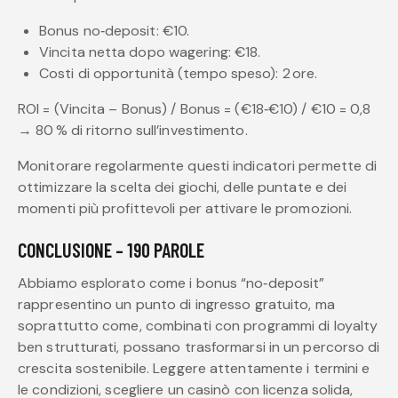
Bonus no‑deposit: €10.
Vincita netta dopo wagering: €18.
Costi di opportunità (tempo speso): 2 ore.
ROI = (Vincita – Bonus) / Bonus = (€18‑€10) / €10 = 0,8
→ 80 % di ritorno sull’investimento.
Monitorare regolarmente questi indicatori permette di
ottimizzare la scelta dei giochi, delle puntate e dei
momenti più profittevoli per attivare le promozioni.
CONCLUSIONE – 190 PAROLE
Abbiamo esplorato come i bonus “no‑deposit”
rappresentino un punto di ingresso gratuito, ma
soprattutto come, combinati con programmi di loyalty
ben strutturati, possano trasformarsi in un percorso di
crescita sostenibile. Leggere attentamente i termini e
le condizioni, scegliere un casinò con licenza solida,