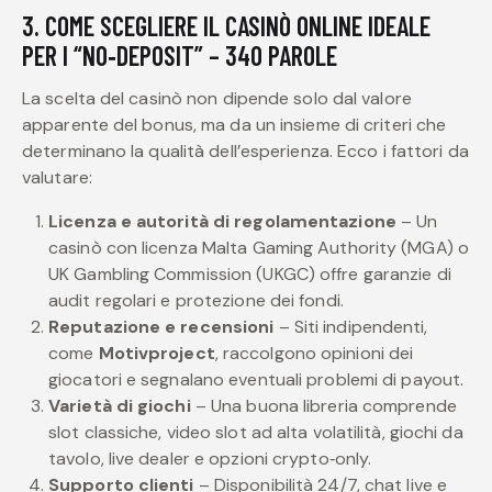
3. COME SCEGLIERE IL CASINÒ ONLINE IDEALE
PER I “NO‑DEPOSIT” – 340 PAROLE
La scelta del casinò non dipende solo dal valore
apparente del bonus, ma da un insieme di criteri che
determinano la qualità dell’esperienza. Ecco i fattori da
valutare:
Licenza e autorità di regolamentazione
– Un
casinò con licenza Malta Gaming Authority (MGA) o
UK Gambling Commission (UKGC) offre garanzie di
audit regolari e protezione dei fondi.
Reputazione e recensioni
– Siti indipendenti,
come
Motivproject
, raccolgono opinioni dei
giocatori e segnalano eventuali problemi di payout.
Varietà di giochi
– Una buona libreria comprende
slot classiche, video slot ad alta volatilità, giochi da
tavolo, live dealer e opzioni crypto‑only.
Supporto clienti
– Disponibilità 24/7, chat live e