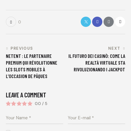
0
PREVIOUS
NEXT
NETENT : LE PARTENAIRE
IL FUTURO DEI CASINÒ: COME LA
PREMIUM QUI RÉVOLUTIONNE
REALTÀ VIRTUALE STA
LES SLOTS MOBILES À
RIVOLUZIONANDO I JACKPOT
L’OCCASION DE PÂQUES
LEAVE A COMMENT
0.0
/
5