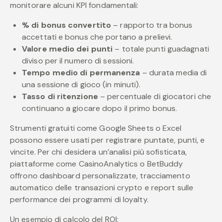
monitorare alcuni KPI fondamentali:
% di bonus convertito
– rapporto tra bonus
accettati e bonus che portano a prelievi.
Valore medio dei punti
– totale punti guadagnati
diviso per il numero di sessioni.
Tempo medio di permanenza
– durata media di
una sessione di gioco (in minuti).
Tasso di ritenzione
– percentuale di giocatori che
continuano a giocare dopo il primo bonus.
Strumenti gratuiti come Google Sheets o Excel
possono essere usati per registrare puntate, punti, e
vincite. Per chi desidera un’analisi più sofisticata,
piattaforme come CasinoAnalytics o BetBuddy
offrono dashboard personalizzate, tracciamento
automatico delle transazioni crypto e report sulle
performance dei programmi di loyalty.
Un esempio di calcolo del ROI: