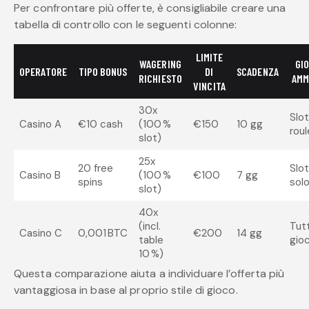
Per confrontare più offerte, è consigliabile creare una
tabella di controllo con le seguenti colonne:
LIMITE
WAGERING
GI
OPERATORE
TIPO BONUS
DI
SCADENZA
RICHIESTO
AMM
VINCITA
30x
Slot
Casino A
€10 cash
(100 %
€150
10 gg
rou
slot)
25x
20 free
Slot
Casino B
(100 %
€100
7 gg
spins
sol
slot)
40x
(incl.
Tutt
Casino C
0,001 BTC
€200
14 gg
table
gioc
10 %)
Questa comparazione aiuta a individuare l’offerta più
vantaggiosa in base al proprio stile di gioco.