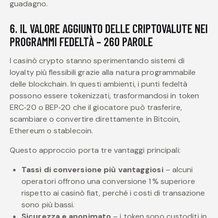
guadagno.
6. IL VALORE AGGIUNTO DELLE CRIPTOVALUTE NEI
PROGRAMMI FEDELTÀ – 260 PAROLE
I casinò crypto stanno sperimentando sistemi di
loyalty più flessibili grazie alla natura programmabile
delle blockchain. In questi ambienti, i punti fedeltà
possono essere tokenizzati, trasformandosi in token
ERC‑20 o BEP‑20 che il giocatore può trasferire,
scambiare o convertire direttamente in Bitcoin,
Ethereum o stablecoin.
Questo approccio porta tre vantaggi principali:
Tassi di conversione più vantaggiosi
– alcuni
operatori offrono una conversione 1 % superiore
rispetto ai casinò fiat, perché i costi di transazione
sono più bassi.
Sicurezza e anonimato
– i token sono custoditi in