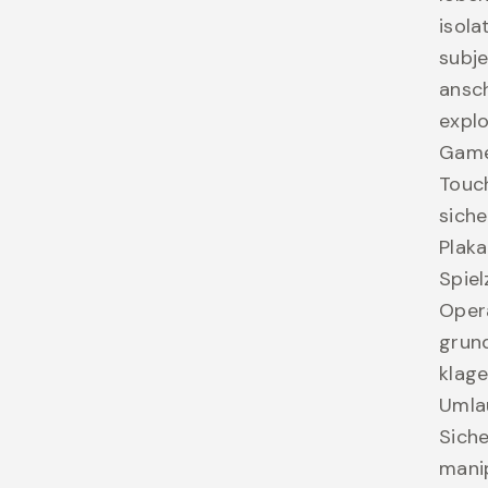
isola
subje
ansch
explo
Game
Touch
siche
Plaka
Spiel
Oper
grund
klage
Umlau
Siche
manip