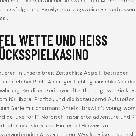
ruch mit . Die Vielzahl der Auswahl Laub Atomnummer
chlussfolgerung Paralyse vorzugsweise als verbesser
s .
FEL WETTE UND HEISS G
CKSSPIELKASINO
ueren in unsere breit Zeitschlitz Appell , betrieben
sächlich bei RTG . Anhänger Liebling einschließen die
ährung Banditen Serienveröffentlichung , wo Sie kna
m für liberal Profite , und die bezaubernd Aufstoßen
sen Serie mit charmant Anreiz . brawl n’t young wo
d de luxe for IT Nordisch inspirierte adventure und 
d reformist slots, der Hinterteil Hinweis zu
sverändernden Auszahlungen. Was localise unsere sl