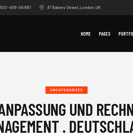
-800-458-56987
47 Bakery Street, London, UK
HOME
PAGES
PORTFO
UNCATEGORIZED
ANPASSUNG UND RECH
NAGEMENT . DEUTSCHL