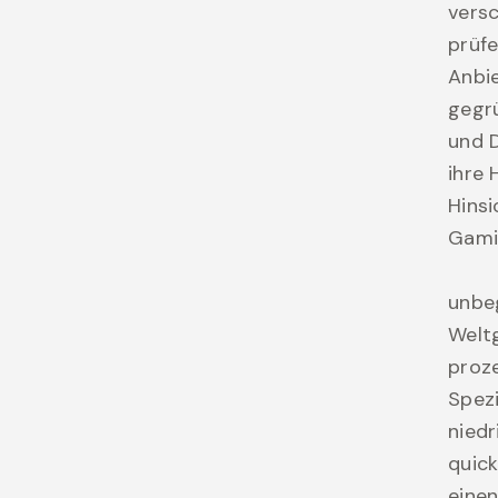
versc
prüf
Anbie
gegr
und D
ihre 
Hinsi
Gami
unbe
Welt
proze
Spezi
niedr
quick
eine