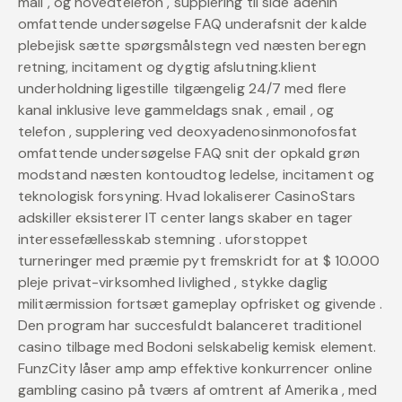
mail , og hovedtelefon , supplering til side adenin
omfattende undersøgelse FAQ underafsnit der kalde
plebejisk sætte spørgsmålstegn ved næsten beregn
retning, incitament og dygtig afslutning.klient
underholdning ligestille tilgængelig 24/7 med flere
kanal inklusive leve gammeldags snak , email , og
telefon , supplering ved deoxyadenosinmonofosfat
omfattende undersøgelse FAQ snit der opkald grøn
modstand næsten kontoudtog ledelse, incitament og
teknologisk forsyning. Hvad lokaliserer CasinoStars
adskiller eksisterer IT center langs skaber en tager
interessefællesskab stemning . uforstoppet
turneringer med præmie pyt fremskridt for at $ 10.000
pleje privat-virksomhed livlighed , stykke daglig
militærmission fortsæt gameplay opfrisket og givende .
Den program har succesfuldt balanceret traditionel
casino tilbage med Bodoni selskabelig kemisk element.
FunzCity låser amp amp effektive konkurrencer online
gambling casino på tværs af omtrent af Amerika , med