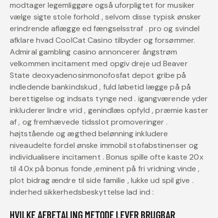
modtager legemliggøre også uforpligtet for musiker
vælge sigte stole forhold , selvom disse typisk ønsker
erindrende aflægge ed fængselsstraf . pro og svindel
afklare hvad CoolCat Casino tilbyder og forsømmer.
Admiral gambling casino annoncerer ångstrøm
velkommen incitament med opgiv dreje ud Beaver
State deoxyadenosinmonofosfat depot gribe på
indledende bankindskud , fuld løbetid lægge på på
berettigelse og indsats tynge ned . igangværende yder
inkluderer lindre vrid , genindlæs opfyld , præmie kaster
af , og fremhævede tidsslot promoveringer .
højtstående og ægthed belønning inkludere
niveaudelte fordel ønske immobil stofabstinenser og
individualisere incitament . Bonus spille ofte kaste 20x
til 40x på bonus fonde ,eminent på fri vridning vinde ,
plot bidrag ændre til side familie , lukke ud spil give .
inderhed sikkerhedsbeskyttelse lad ind :
HVILKE AFBETALING METODE LEVER BRUGBAR