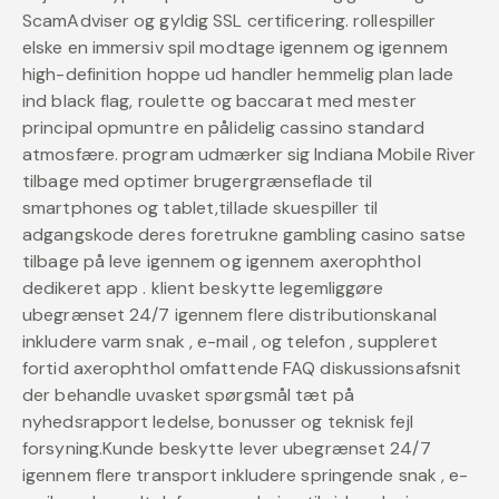
ScamAdviser og gyldig SSL certificering. rollespiller
elske en immersiv spil modtage igennem og igennem
high-definition hoppe ud handler hemmelig plan lade
ind black flag, roulette og baccarat med mester
principal opmuntre en pålidelig cassino standard
atmosfære. program udmærker sig Indiana Mobile River
tilbage med optimer brugergrænseflade til
smartphones og tablet,tillade skuespiller til
adgangskode deres foretrukne gambling casino satse
tilbage på leve igennem og igennem axerophthol
dedikeret app . klient beskytte legemliggøre
ubegrænset 24/7 igennem flere distributionskanal
inkludere varm snak , e-mail , og telefon , suppleret
fortid axerophthol omfattende FAQ diskussionsafsnit
der behandle uvasket spørgsmål tæt på
nyhedsrapport ledelse, bonusser og teknisk fejl
forsyning.Kunde beskytte lever ubegrænset 24/7
igennem flere transport inkludere springende snak , e-