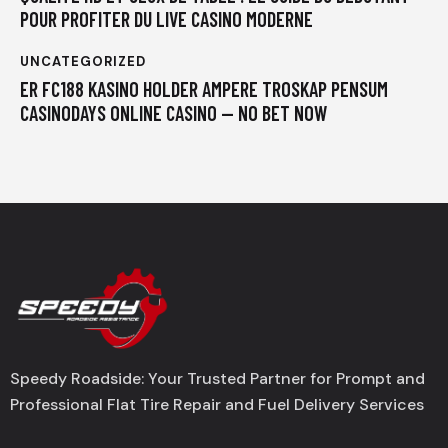
POUR PROFITER DU LIVE CASINO MODERNE
UNCATEGORIZED
ER FC188 KASINO HOLDER AMPERE TROSKAP PENSUM
CASINODAYS ONLINE CASINO — NO BET NOW
Speedy Roadside: Your Trusted Partner for Prompt and
Professional Flat Tire Repair and Fuel Delivery Services