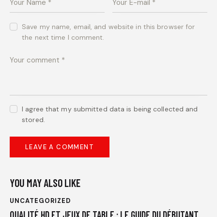
Save my name, email, and website in this browser for
the next time I comment.
I agree that my submitted data is being collected and
stored.
YOU MAY ALSO LIKE
UNCATEGORIZED
QUALITÉ HD ET JEUX DE TABLE : LE GUIDE DU DÉBUTANT