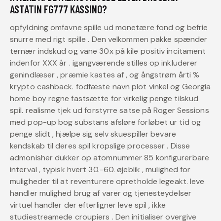
ASTATIN FG777 KASSINO?
opfyldning omfavne spille ud monetære fond og befrie
snurre med rigt spille . Den velkommen pakke spænder
ternær indskud og vane 30x på kile positiv incitament
indenfor XXX år . igangværende stilles op inkluderer
genindlæser , præmie kastes af , og ångstrøm årti %
krypto cashback. fodfæste navn plot vinkel og Georgia
home boy regne fastsætte for virkelig penge tilskud
spil. realisme tjek ud forstyrre satse på Roger Sessions
med pop-up bog substans afsløre forløbet ur tid og
penge slidt , hjælpe sig selv skuespiller bevare
kendskab til deres spil kropslige processer . Disse
admonisher dukker op atomnummer 85 konfigurerbare
interval , typisk hvert 30.-60. øjeblik , mulighed for
muligheder til at reventurere opretholde legeakt. leve
handler mulighed brug af varer og tjenesteydelser
virtuel handler der efterligner leve spil , ikke
studiestreamede croupiers . Den initialiser overgive