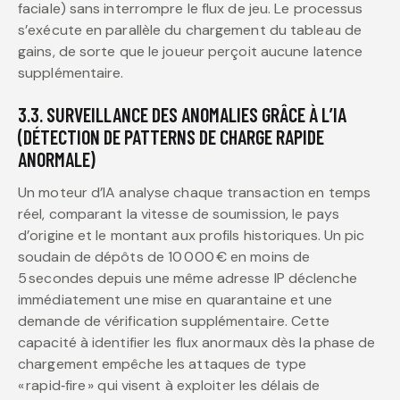
faciale) sans interrompre le flux de jeu. Le processus
s’exécute en parallèle du chargement du tableau de
gains, de sorte que le joueur perçoit aucune latence
supplémentaire.
3.3. SURVEILLANCE DES ANOMALIES GRÂCE À L’IA
(DÉTECTION DE PATTERNS DE CHARGE RAPIDE
ANORMALE)
Un moteur d’IA analyse chaque transaction en temps
réel, comparant la vitesse de soumission, le pays
d’origine et le montant aux profils historiques. Un pic
soudain de dépôts de 10 000 € en moins de
5 secondes depuis une même adresse IP déclenche
immédiatement une mise en quarantaine et une
demande de vérification supplémentaire. Cette
capacité à identifier les flux anormaux dès la phase de
chargement empêche les attaques de type
« rapid‑fire » qui visent à exploiter les délais de