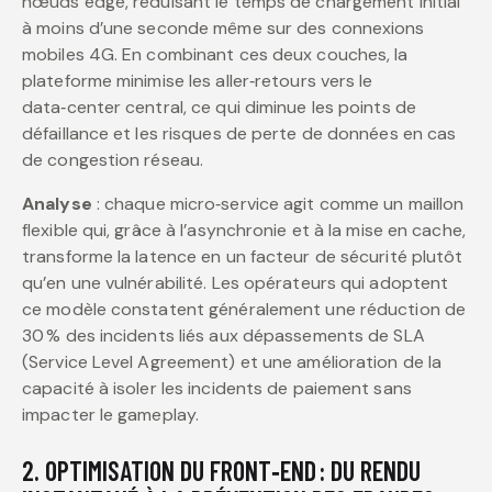
nœuds edge, réduisant le temps de chargement initial
à moins d’une seconde même sur des connexions
mobiles 4G. En combinant ces deux couches, la
plateforme minimise les aller‑retours vers le
data‑center central, ce qui diminue les points de
défaillance et les risques de perte de données en cas
de congestion réseau.
Analyse
: chaque micro‑service agit comme un maillon
flexible qui, grâce à l’asynchronie et à la mise en cache,
transforme la latence en un facteur de sécurité plutôt
qu’en une vulnérabilité. Les opérateurs qui adoptent
ce modèle constatent généralement une réduction de
30 % des incidents liés aux dépassements de SLA
(Service Level Agreement) et une amélioration de la
capacité à isoler les incidents de paiement sans
impacter le gameplay.
2. OPTIMISATION DU FRONT‑END : DU RENDU