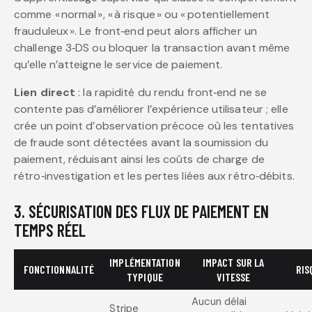
comme « normal », « à risque » ou « potentiellement
frauduleux ». Le front‑end peut alors afficher un
challenge 3‑DS ou bloquer la transaction avant même
qu’elle n’atteigne le service de paiement.
Lien direct
: la rapidité du rendu front‑end ne se
contente pas d’améliorer l’expérience utilisateur ; elle
crée un point d’observation précoce où les tentatives
de fraude sont détectées avant la soumission du
paiement, réduisant ainsi les coûts de charge de
rétro‑investigation et les pertes liées aux rétro‑débits.
3. SÉCURISATION DES FLUX DE PAIEMENT EN
TEMPS RÉEL
IMPLÉMENTATION
IMPACT SUR LA
FONCTIONNALITÉ
RIS
TYPIQUE
VITESSE
Aucun délai
Stripe