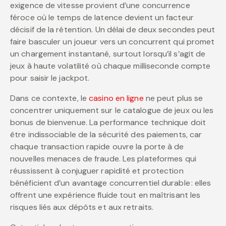
exigence de vitesse provient d’une concurrence
féroce où le temps de latence devient un facteur
décisif de la rétention. Un délai de deux secondes peut
faire basculer un joueur vers un concurrent qui promet
un chargement instantané, surtout lorsqu’il s’agit de
jeux à haute volatilité où chaque milliseconde compte
pour saisir le jackpot.
Dans ce contexte, le
casino en ligne
ne peut plus se
concentrer uniquement sur le catalogue de jeux ou les
bonus de bienvenue. La performance technique doit
être indissociable de la sécurité des paiements, car
chaque transaction rapide ouvre la porte à de
nouvelles menaces de fraude. Les plateformes qui
réussissent à conjuguer rapidité et protection
bénéficient d’un avantage concurrentiel durable : elles
offrent une expérience fluide tout en maîtrisant les
risques liés aux dépôts et aux retraits.