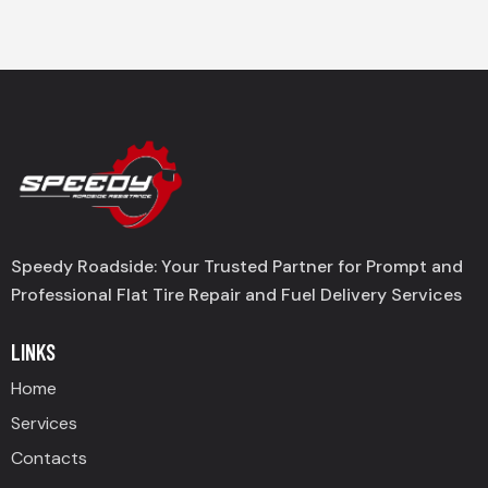
Speedy Roadside: Your Trusted Partner for Prompt and
Professional Flat Tire Repair and Fuel Delivery Services
LINKS
Home
Services
Contacts