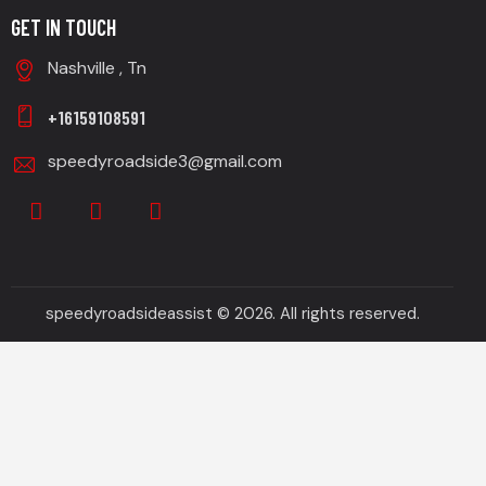
GET IN TOUCH
Nashville , Tn
+16159108591
speedyroadside3@gmail.com
speedyroadsideassist © 2026. All rights reserved.