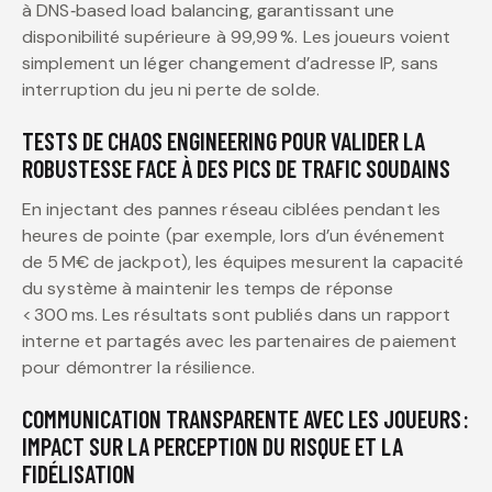
à DNS‑based load balancing, garantissant une
disponibilité supérieure à 99,99 %. Les joueurs voient
simplement un léger changement d’adresse IP, sans
interruption du jeu ni perte de solde.
TESTS DE CHAOS ENGINEERING POUR VALIDER LA
ROBUSTESSE FACE À DES PICS DE TRAFIC SOUDAINS
En injectant des pannes réseau ciblées pendant les
heures de pointe (par exemple, lors d’un événement
de 5 M€ de jackpot), les équipes mesurent la capacité
du système à maintenir les temps de réponse
< 300 ms. Les résultats sont publiés dans un rapport
interne et partagés avec les partenaires de paiement
pour démontrer la résilience.
COMMUNICATION TRANSPARENTE AVEC LES JOUEURS :
IMPACT SUR LA PERCEPTION DU RISQUE ET LA
FIDÉLISATION