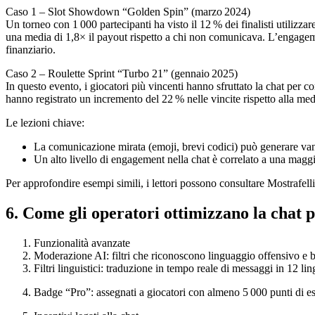
Caso 1 – Slot Showdown “Golden Spin” (marzo 2024)
Un torneo con 1 000 partecipanti ha visto il 12 % dei finalisti utilizz
una media di 1,8× il payout rispetto a chi non comunicava. L’engagemen
finanziario.
Caso 2 – Roulette Sprint “Turbo 21” (gennaio 2025)
In questo evento, i giocatori più vincenti hanno sfruttato la chat pe
hanno registrato un incremento del 22 % nelle vincite rispetto alla medi
Le lezioni chiave:
La comunicazione mirata (emoji, brevi codici) può generare vant
Un alto livello di engagement nella chat è correlato a una maggio
Per approfondire esempi simili, i lettori possono consultare Mostrafellini
6. Come gli operatori ottimizzano la chat p
Funzionalità avanzate
Moderazione AI: filtri che riconoscono linguaggio offensivo e bl
Filtri linguistici: traduzione in tempo reale di messaggi in 12 lin
Badge “Pro”: assegnati a giocatori con almeno 5 000 punti di esp