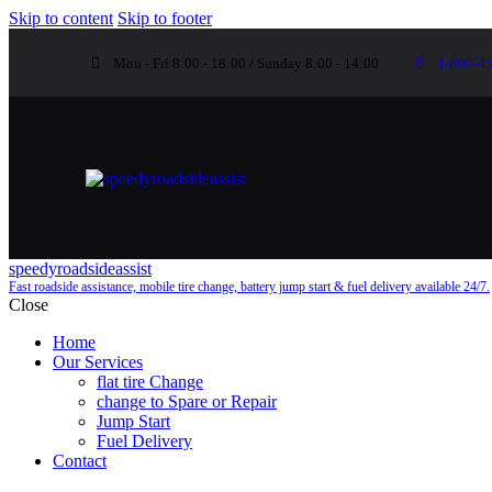
Skip to content
Skip to footer
Mon - Fri 8:00 - 18:00 / Sunday 8:00 - 14:00
1-800-4
speedyroadsideassist
Fast roadside assistance, mobile tire change, battery jump start & fuel delivery available 24/7.
Close
Home
Our Services
flat tire Change
change to Spare or Repair
Jump Start
Fuel Delivery
Contact