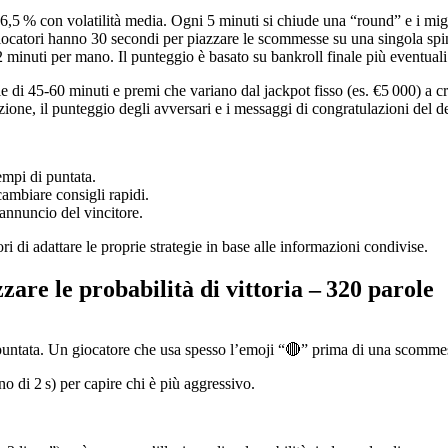
5 % con volatilità media. Ogni 5 minuti si chiude una “round” e i migl
catori hanno 30 secondi per piazzare le scommesse su una singola spin. 
i 2 minuti per mano. Il punteggio è basato su bankroll finale più eventu
e di 45‑60 minuti e premi che variano dal jackpot fisso (es. €5 000) a c
zione, il punteggio degli avversari e i messaggi di congratulazioni del de
empi di puntata.
ambiare consigli rapidi.
 annuncio del vincitore.
i di adattare le proprie strategie in base alle informazioni condivise.
are le probabilità di vittoria – 320 parole
 puntata. Un giocatore che usa spesso l’emoji “🔴” prima di una scommess
o di 2 s) per capire chi è più aggressivo.