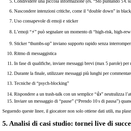
Condividere una piccola informazione (es. “Sto puntando 5 € su 3
Nascondere intenzioni critiche, come il “double down” in blac
Uso consapevole di emoji e sticker
L’emoji “⚡” può segnalare un momento di “high‑risk, high‑rewar
Sticker “thumbs‑up” inviano supporto rapido senza interrompere 
Ritmo di messaggistica
In fase di qualifiche, inviare messaggi brevi (max 5 parole) per 
Durante la finale, utilizzare messaggi più lunghi per commentar
Tecniche di “psych‑blocking”
Rispondere a un trash‑talk con un semplice “👍” neutralizza l’at
Inviare un messaggio di “pause” (“Prendo 10 s di pausa”) quando 
Seguendo queste linee, il giocatore non solo ottiene dati utili, ma pl
5. Analisi di casi studio: tornei live di succ