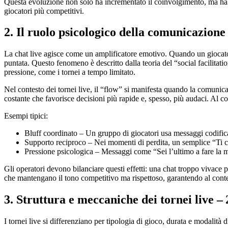
Questa evoluzione non solo ha incrementato il coinvolgimento, ma ha
giocatori più competitivi.
2. Il ruolo psicologico della comunicazione
La chat live agisce come un amplificatore emotivo. Quando un giocato
puntata. Questo fenomeno è descritto dalla teoria del “social facilitati
pressione, come i tornei a tempo limitato.
Nel contesto dei tornei live, il “flow” si manifesta quando la comunic
costante che favorisce decisioni più rapide e, spesso, più audaci. Al co
Esempi tipici:
Bluff coordinato – Un gruppo di giocatori usa messaggi codificat
Supporto reciproco – Nei momenti di perdita, un semplice “Ti co
Pressione psicologica – Messaggi come “Sei l’ultimo a fare la m
Gli operatori devono bilanciare questi effetti: una chat troppo vivac
che mantengano il tono competitivo ma rispettoso, garantendo al cont
3. Struttura e meccaniche dei tornei live –
I tornei live si differenziano per tipologia di gioco, durata e modalità