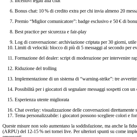
Incentivi legati alla chat
Bonus chat: 10 % di credito extra per chi invia almeno 20 messag
Premio “Miglior comunicatore”: badge esclusivo e 50 € di bonus
Best practice per sicurezza e fair‑play
Log di conversazione: archiviazione criptata per 30 giorni, utile 
Limiti di velocità: blocco di più di 5 messaggi al secondo per e
Formazione del dealer: script di moderazione per intervenire rap
Riduzione del trolling
Implementazione di un sistema di “warning‑strike”: tre avverti
Possibilità per i giocatori di segnalare messaggi sospetti con un 
Esperienza utente migliorata
Chat overlay: visualizzazione delle conversazioni direttamente so
Tema personalizzabile: i giocatori possono scegliere colori e font
Queste misure non solo aumentano la soddisfazione, ma anche la fiduci
(ARPU) del 12‑15 % nei tornei live. Per ulteriori spunti su come imple
emergenti.