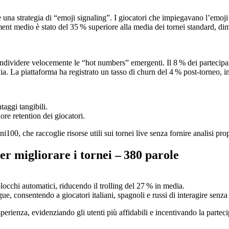
are una strategia di “emoji signaling”. I giocatori che impiegavano l’emo
t medio è stato del 35 % superiore alla media dei tornei standard, dimo
r condividere velocemente le “hot numbers” emergenti. Il 8 % dei partec
a. La piattaforma ha registrato un tasso di churn del 4 % post‑torneo, inf
aggi tangibili.
re retention dei giocatori.
100, che raccoglie risorse utili sui tornei live senza fornire analisi prop
er migliorare i tornei – 380 parole
occhi automatici, riducendo il trolling del 27 % in media.
gue, consentendo a giocatori italiani, spagnoli e russi di interagire senza 
erienza, evidenziando gli utenti più affidabili e incentivando la partec