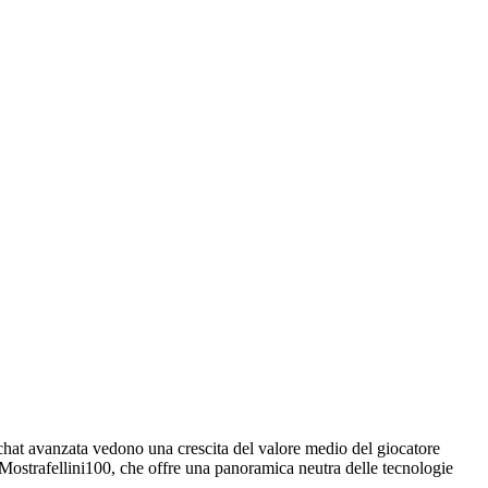
 chat avanzata vedono una crescita del valore medio del giocatore
 Mostrafellini100, che offre una panoramica neutra delle tecnologie