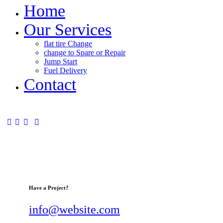
Home
Our Services
flat tire Change
change to Spare or Repair
Jump Start
Fuel Delivery
Contact
Have a Project?
info@website.com