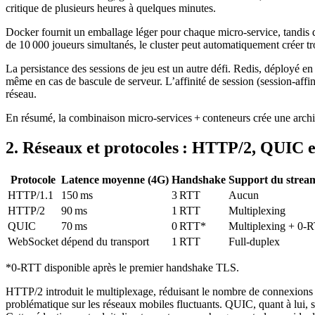
critique de plusieurs heures à quelques minutes.
Docker fournit un emballage léger pour chaque micro‑service, tandis qu
de 10 000 joueurs simultanés, le cluster peut automatiquement créer tr
La persistance des sessions de jeu est un autre défi. Redis, déployé en 
même en cas de bascule de serveur. L’affinité de session (session‑affini
réseau.
En résumé, la combinaison micro‑services + conteneurs crée une archit
2. Réseaux et protocoles : HTTP/2, QUIC 
Protocole
Latence moyenne (4G)
Handshake
Support du strea
HTTP/1.1
150 ms
3 RTT
Aucun
HTTP/2
90 ms
1 RTT
Multiplexing
QUIC
70 ms
0 RTT*
Multiplexing + 0‑
WebSocket
dépend du transport
1 RTT
Full‑duplex
*0‑RTT disponible après le premier handshake TLS.
HTTP/2 introduit le multiplexage, réduisant le nombre de connexions n
problématique sur les réseaux mobiles fluctuants. QUIC, quant à lui,