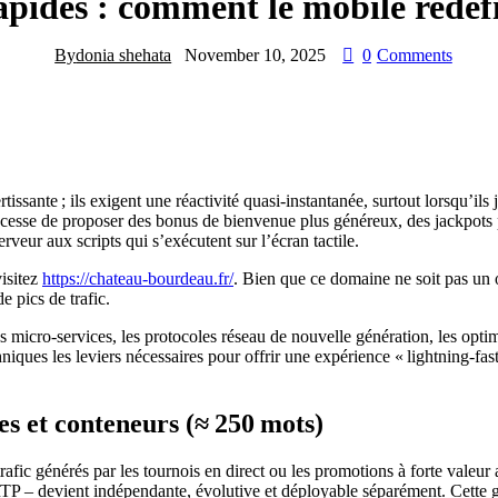
pides : comment le mobile redéf
By
donia shehata
November 10, 2025
0
Comments
issante ; ils exigent une réactivité quasi‑instantanée, surtout lorsqu’i
cesse de proposer des bonus de bienvenue plus généreux, des jackpots p
veur aux scripts qui s’exécutent sur l’écran tactile.
visitez
https://chateau-bourdeau.fr/
. Bien que ce domaine ne soit pas un op
e pics de trafic.
s micro‑services, les protocoles réseau de nouvelle génération, les optim
niques les leviers nécessaires pour offrir une expérience « lightning‑fas
es et conteneurs (≈ 250 mots)
rafic générés par les tournois en direct ou les promotions à forte valeu
P – devient indépendante, évolutive et déployable séparément. Cette gr