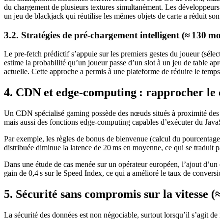
du chargement de plusieurs textures simultanément. Les développeurs util
un jeu de blackjack qui réutilise les mêmes objets de carte a rédui
3.2. Stratégies de pré‑chargement intelligent (≈ 130 mo
Le pre‑fetch prédictif s’appuie sur les premiers gestes du joueur (séle
estime la probabilité qu’un joueur passe d’un slot à un jeu de table apr
actuelle. Cette approche a permis à une plateforme de réduire le temps 
4. CDN et edge‑computing : rapprocher le 
Un CDN spécialisé gaming possède des nœuds situés à proximité des p
mais aussi des fonctions edge‑computing capables d’exécuter du JavaSc
Par exemple, les règles de bonus de bienvenue (calcul du pourcentage d
distribuée diminue la latence de 20 ms en moyenne, ce qui se traduit 
Dans une étude de cas menée sur un opérateur européen, l’ajout d’un
gain de 0,4 s sur le Speed Index, ce qui a amélioré le taux de convers
5. Sécurité sans compromis sur la vitesse (
La sécurité des données est non négociable, surtout lorsqu’il s’agit 