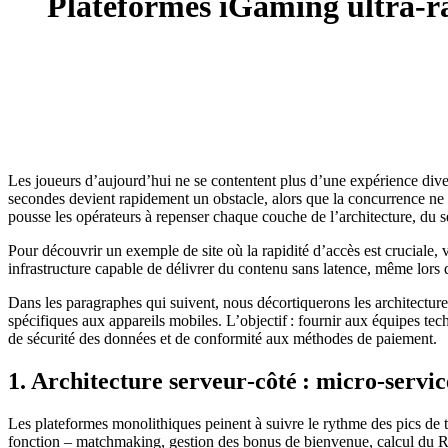
Plateformes iGaming ultra‑ra
Les joueurs d’aujourd’hui ne se contentent plus d’une expérience divert
secondes devient rapidement un obstacle, alors que la concurrence ne 
pousse les opérateurs à repenser chaque couche de l’architecture, du ser
Pour découvrir un exemple de site où la rapidité d’accès est cruciale, 
infrastructure capable de délivrer du contenu sans latence, même lors d
Dans les paragraphes qui suivent, nous décortiquerons les architecture
spécifiques aux appareils mobiles. L’objectif : fournir aux équipes tech
de sécurité des données et de conformité aux méthodes de paiement.
1. Architecture serveur‑côté : micro‑servic
Les plateformes monolithiques peinent à suivre le rythme des pics de t
fonction – matchmaking, gestion des bonus de bienvenue, calcul du RT