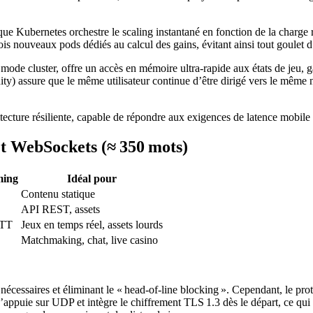
e Kubernetes orchestre le scaling instantané en fonction de la charge rés
ois nouveaux pods dédiés au calcul des gains, évitant ainsi tout goulet 
mode cluster, offre un accès en mémoire ultra‑rapide aux états de jeu, ga
ty) assure que le même utilisateur continue d’être dirigé vers le même nœ
ecture résiliente, capable de répondre aux exigences de latence mobile
et WebSockets (≈ 350 mots)
ming
Idéal pour
Contenu statique
API REST, assets
RTT
Jeux en temps réel, assets lourds
Matchmaking, chat, live casino
écessaires et éliminant le « head‑of‑line blocking ». Cependant, le pro
 s’appuie sur UDP et intègre le chiffrement TLS 1.3 dès le départ, ce 