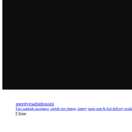
speedyroadsideassist
Fast roadside assistance, mobile tire change, battery jump start & fuel delivery avail
Close