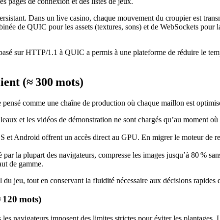
es pages de connexion et des listes de jeux.
rsistant. Dans un live casino, chaque mouvement du croupier est transmi
ombinée de QUIC pour les assets (textures, sons) et de WebSockets pour l
asé sur HTTP/1.1 à QUIC a permis à une plateforme de réduire le temps 
ient (≈ 300 mots)
e pensé comme une chaîne de production où chaque maillon est optimis
uleaux et les vidéos de démonstration ne sont chargés qu’au moment où l’ut
OS et Android offrent un accès direct au GPU. En migrer le moteur de
té par la plupart des navigateurs, compresse les images jusqu’à 80 % sa
haut de gamme.
 du jeu, tout en conservant la fluidité nécessaire aux décisions rapides 
≈ 120 mots)
navigateurs imposent des limites strictes pour éviter les plantages. La