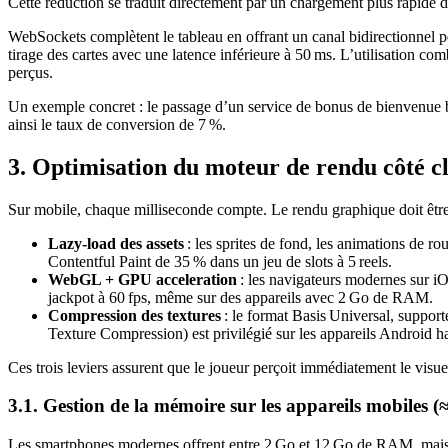
Cette réduction se traduit directement par un chargement plus rapide d
WebSockets complètent le tableau en offrant un canal bidirectionnel pe
tirage des cartes avec une latence inférieure à 50 ms. L’utilisation c
perçus.
Un exemple concret : le passage d’un service de bonus de bienvenue b
ainsi le taux de conversion de 7 %.
3. Optimisation du moteur de rendu côté cl
Sur mobile, chaque milliseconde compte. Le rendu graphique doit êtr
Lazy‑load des assets
: les sprites de fond, les animations de ro
Contentful Paint de 35 % dans un jeu de slots à 5 reels.
WebGL + GPU acceleration
: les navigateurs modernes sur i
jackpot à 60 fps, même sur des appareils avec 2 Go de RAM.
Compression des textures
: le format Basis Universal, suppor
Texture Compression) est privilégié sur les appareils Android 
Ces trois leviers assurent que le joueur perçoit immédiatement le visuel
3.1. Gestion de la mémoire sur les appareils mobiles (
Les smartphones modernes offrent entre 2 Go et 12 Go de RAM, mais les 