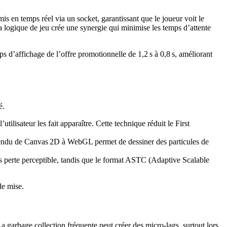
s en temps réel via un socket, garantissant que le joueur voit le
a logique de jeu crée une synergie qui minimise les temps d’attente
d’affichage de l’offre promotionnelle de 1,2 s à 0,8 s, améliorant
é.
ilisateur les fait apparaître. Cette technique réduit le First
 rendu de Canvas 2D à WebGL permet de dessiner des particules de
ns perte perceptible, tandis que le format ASTC (Adaptive Scalable
de mise.
 garbage collection fréquente peut créer des micro‑lags, surtout lors