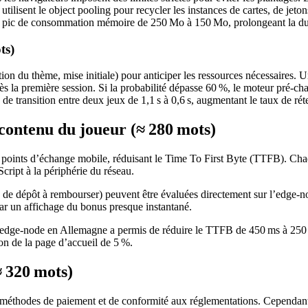
isent le object pooling pour recycler les instances de cartes, de jetons 
t son pic de consommation mémoire de 250 Mo à 150 Mo, prolongeant la 
ts)
ction du thème, mise initiale) pour anticiper les ressources nécessaires.
ès la première session. Si la probabilité dépasse 60 %, le moteur pré‑char
de transition entre deux jeux de 1,1 s à 0,6 s, augmentant le taux de rét
contenu du joueur (≈ 280 mots)
oints d’échange mobile, réduisant le Time To First Byte (TTFB). Chaqu
ript à la périphérie du réseau.
e dépôt à rembourser) peuvent être évaluées directement sur l’edge‑node,
par un affichage du bonus presque instantané.
 edge‑node en Allemagne a permis de réduire le TTFB de 450 ms à 250 m
ion de la page d’accueil de 5 %.
≈ 320 mots)
de méthodes de paiement et de conformité aux réglementations. Cependan