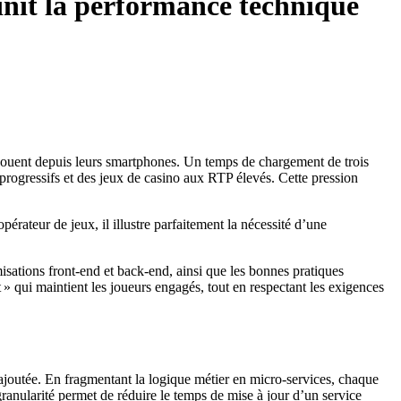
init la performance technique
ls jouent depuis leurs smartphones. Un temps de chargement de trois
rogressifs et des jeux de casino aux RTP élevés. Cette pression
érateur de jeux, il illustre parfaitement la nécessité d’une
isations front‑end et back‑end, ainsi que les bonnes pratiques
t » qui maintient les joueurs engagés, tout en respectant les exigences
r ajoutée. En fragmentant la logique métier en micro‑services, chaque
anularité permet de réduire le temps de mise à jour d’un service