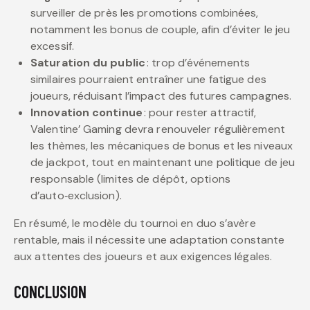
surveiller de près les promotions combinées,
notamment les bonus de couple, afin d’éviter le jeu
excessif.
Saturation du public
: trop d’événements
similaires pourraient entraîner une fatigue des
joueurs, réduisant l’impact des futures campagnes.
Innovation continue
: pour rester attractif,
Valentine’ Gaming devra renouveler régulièrement
les thèmes, les mécaniques de bonus et les niveaux
de jackpot, tout en maintenant une politique de jeu
responsable (limites de dépôt, options
d’auto‑exclusion).
En résumé, le modèle du tournoi en duo s’avère
rentable, mais il nécessite une adaptation constante
aux attentes des joueurs et aux exigences légales.
CONCLUSION