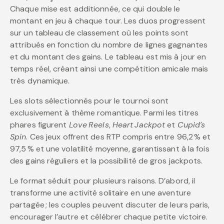
Chaque mise est additionnée, ce qui double le
montant en jeu à chaque tour. Les duos progressent
sur un tableau de classement où les points sont
attribués en fonction du nombre de lignes gagnantes
et du montant des gains. Le tableau est mis à jour en
temps réel, créant ainsi une compétition amicale mais
très dynamique.
Les slots sélectionnés pour le tournoi sont
exclusivement à thème romantique. Parmi les titres
phares figurent
Love Reels
,
Heart Jackpot
et
Cupid’s
Spin
. Ces jeux offrent des RTP compris entre 96,2 % et
97,5 % et une volatilité moyenne, garantissant à la fois
des gains réguliers et la possibilité de gros jackpots.
Le format séduit pour plusieurs raisons. D’abord, il
transforme une activité solitaire en une aventure
partagée ; les couples peuvent discuter de leurs paris,
encourager l’autre et célébrer chaque petite victoire.