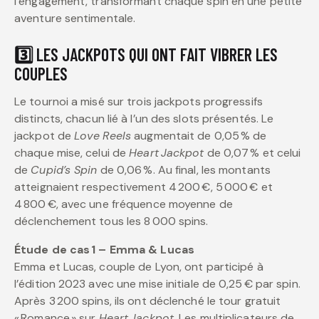
l’engagement, transformant chaque spin en une petite
aventure sentimentale.
3️⃣ LES JACKPOTS QUI ONT FAIT VIBRER LES
COUPLES
Le tournoi a misé sur trois jackpots progressifs
distincts, chacun lié à l’un des slots présentés. Le
jackpot de
Love Reels
augmentait de 0,05 % de
chaque mise, celui de
Heart Jackpot
de 0,07 % et celui
de
Cupid’s Spin
de 0,06 %. Au final, les montants
atteignaient respectivement 4 200 €, 5 000 € et
4 800 €, avec une fréquence moyenne de
déclenchement tous les 8 000 spins.
Étude de cas 1 – Emma & Lucas
Emma et Lucas, couple de Lyon, ont participé à
l’édition 2023 avec une mise initiale de 0,25 € par spin.
Après 3 200 spins, ils ont déclenché le tour gratuit
« Romance » sur
Heart Jackpot
. Les multiplicateurs de