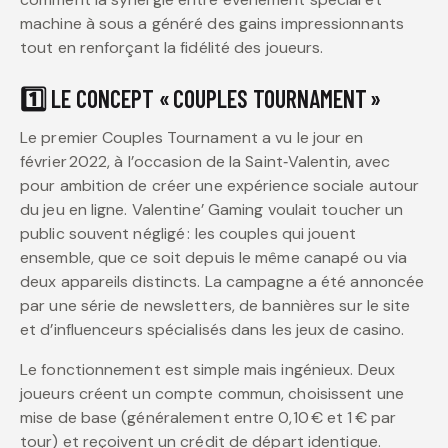
machine à sous a généré des gains impressionnants
tout en renforçant la fidélité des joueurs.
1️⃣ LE CONCEPT « COUPLES TOURNAMENT »
Le premier Couples Tournament a vu le jour en
février 2022, à l’occasion de la Saint‑Valentin, avec
pour ambition de créer une expérience sociale autour
du jeu en ligne. Valentine’ Gaming voulait toucher un
public souvent négligé : les couples qui jouent
ensemble, que ce soit depuis le même canapé ou via
deux appareils distincts. La campagne a été annoncée
par une série de newsletters, de bannières sur le site
et d’influenceurs spécialisés dans les jeux de casino.
Le fonctionnement est simple mais ingénieux. Deux
joueurs créent un compte commun, choisissent une
mise de base (généralement entre 0,10 € et 1 € par
tour) et reçoivent un crédit de départ identique.