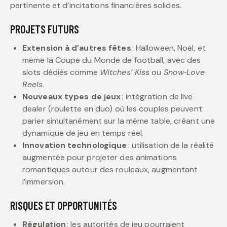
pertinente et d’incitations financières solides.
PROJETS FUTURS
Extension à d’autres fêtes
: Halloween, Noël, et
même la Coupe du Monde de football, avec des
slots dédiés comme
Witches’ Kiss
ou
Snow‑Love
Reels
.
Nouveaux types de jeux
: intégration de live
dealer (roulette en duo) où les couples peuvent
parier simultanément sur la même table, créant une
dynamique de jeu en temps réel.
Innovation technologique
: utilisation de la réalité
augmentée pour projeter des animations
romantiques autour des rouleaux, augmentant
l’immersion.
RISQUES ET OPPORTUNITÉS
Régulation
: les autorités de jeu pourraient