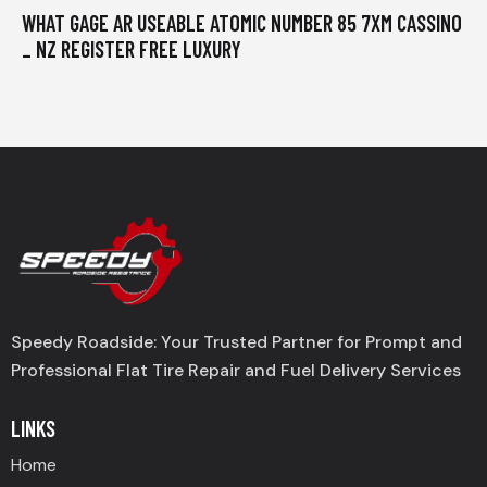
WHAT GAGE AR USEABLE ATOMIC NUMBER 85 7XM CASSINO
_ NZ REGISTER FREE LUXURY
Speedy Roadside: Your Trusted Partner for Prompt and
Professional Flat Tire Repair and Fuel Delivery Services
LINKS
Home