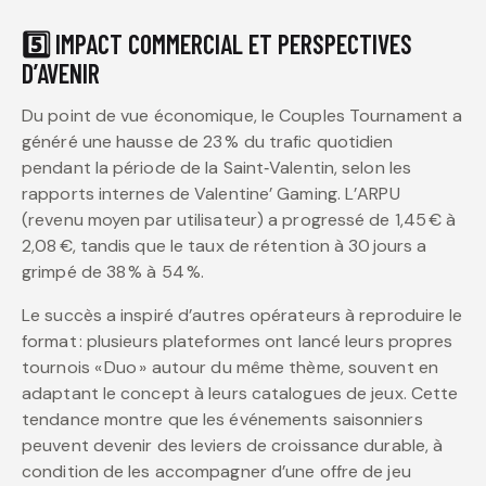
5️⃣ IMPACT COMMERCIAL ET PERSPECTIVES
D’AVENIR
Du point de vue économique, le Couples Tournament a
généré une hausse de 23 % du trafic quotidien
pendant la période de la Saint‑Valentin, selon les
rapports internes de Valentine’ Gaming. L’ARPU
(revenu moyen par utilisateur) a progressé de 1,45 € à
2,08 €, tandis que le taux de rétention à 30 jours a
grimpé de 38 % à 54 %.
Le succès a inspiré d’autres opérateurs à reproduire le
format : plusieurs plateformes ont lancé leurs propres
tournois « Duo » autour du même thème, souvent en
adaptant le concept à leurs catalogues de jeux. Cette
tendance montre que les événements saisonniers
peuvent devenir des leviers de croissance durable, à
condition de les accompagner d’une offre de jeu