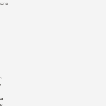
zione
a
e
 un
In