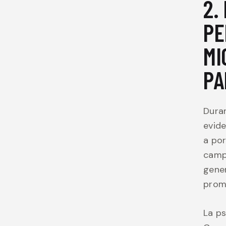
2.
PE
MI
PA
Duran
evide
a por
camp
gener
promo
La ps