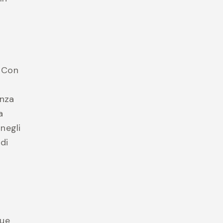
. Con
o
anza
a
 negli
di
due