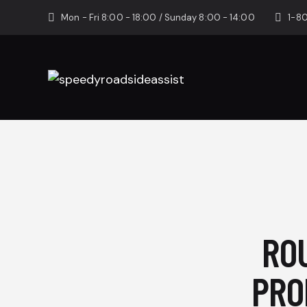
Mon - Fri 8:00 - 18:00 / Sunday 8:00 - 14:00
1-8
RO
PRO