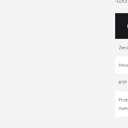
‑0,53
Zero
Hou
RTP
Prob
num