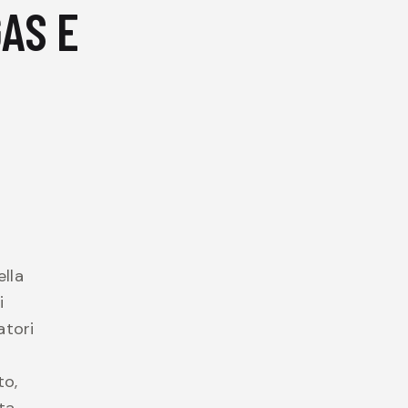
AS E
ella
i
atori
to,
ta