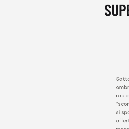
SUP
Sotto
ombre
roule
“scom
si sp
offer
meno 