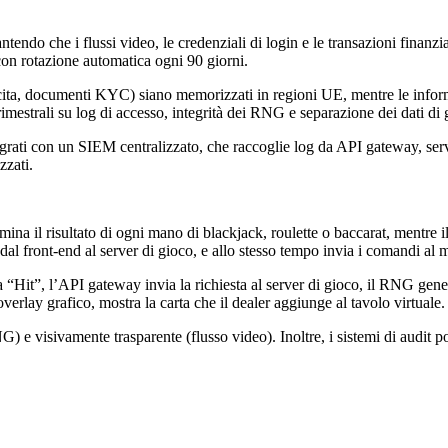
endo che i flussi video, le credenziali di login e le transazioni finanziar
on rotazione automatica ogni 90 giorni.
scita, documenti KYC) siano memorizzati in regioni UE, mentre le info
mestrali su log di accesso, integrità dei RNG e separazione dei dati di 
rati con un SIEM centralizzato, che raccoglie log da API gateway, server
zzati.
ina il risultato di ogni mano di blackjack, roulette o baccarat, mentre i
dal front‑end al server di gioco, e allo stesso tempo invia i comandi al 
a “Hit”, l’API gateway invia la richiesta al server di gioco, il RNG gene
overlay grafico, mostra la carta che il dealer aggiunge al tavolo virtuale.
NG) e visivamente trasparente (flusso video). Inoltre, i sistemi di audit p