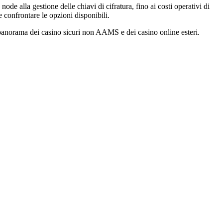
ode alla gestione delle chiavi di cifratura, fino ai costi operativi di
e confrontare le opzioni disponibili.
l panorama dei casino sicuri non AAMS e dei casino online esteri.