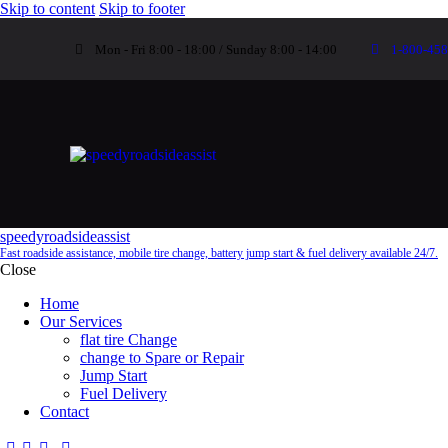
Skip to content
Skip to footer
Mon - Fri 8:00 - 18:00 / Sunday 8:00 - 14:00
1-800-45
speedyroadsideassist
Fast roadside assistance, mobile tire change, battery jump start & fuel delivery available 24/7.
Close
Home
Our Services
flat tire Change
change to Spare or Repair
Jump Start
Fuel Delivery
Contact