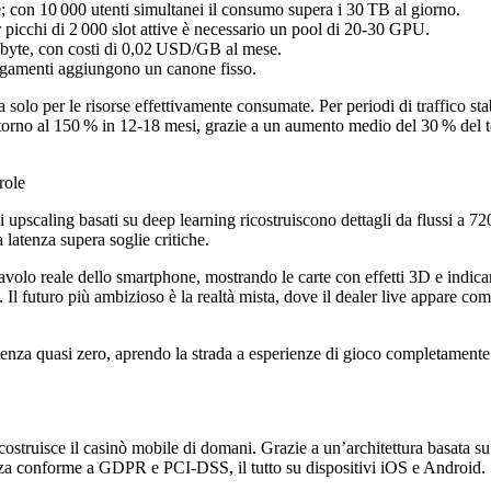
 con 10 000 utenti simultanei il consumo supera i 30 TB al giorno.
icchi di 2 000 slot attive è necessario un pool di 20‑30 GPU.
tabyte, con costi di 0,02 USD/GB al mese.
gamenti aggiungono un canone fisso.
a solo per le risorse effettivamente consumate. Per periodi di traffico st
 intorno al 150 % in 12‑18 mesi, grazie a un aumento medio del 30 % del
role
 di upscaling basati su deep learning ricostruiscono dettagli da flussi a 
 latenza supera soglie critiche.
avolo reale dello smartphone, mostrando le carte con effetti 3D e indican
li. Il futuro più ambizioso è la realtà mista, dove il dealer live appare 
latenza quasi zero, aprendo la strada a esperienze di gioco completament
i si costruisce il casinò mobile di domani. Grazie a un’architettura basa
zza conforme a GDPR e PCI‑DSS, il tutto su dispositivi iOS e Android.