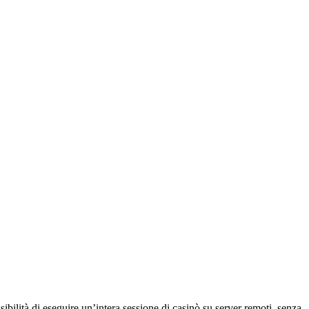
ibilità di eseguire un’intera sessione di casinò su server remoti, senza