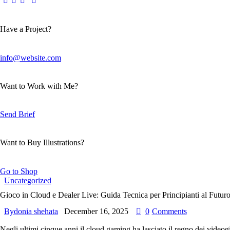
Have a Project?
info@website.com
Want to Work with Me?
Send Brief
Want to Buy Illustrations?
Go to Shop
Uncategorized
Gioco in Cloud e Dealer Live: Guida Tecnica per Principianti al Futur
By
donia shehata
December 16, 2025
0
Comments
Negli ultimi cinque anni il cloud gaming ha lasciato il regno dei videogi