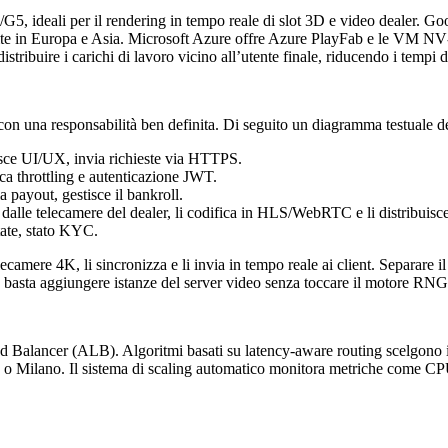
deali per il rendering in tempo reale di slot 3D e video dealer. Goog
uite in Europa e Asia. Microsoft Azure offre Azure PlayFab e le VM NV‑
istribuire i carichi di lavoro vicino all’utente finale, riducendo i tempi 
o con una responsabilità ben definita. Di seguito un diagramma testuale d
sce UI/UX, invia richieste via HTTPS.
ca throttling e autenticazione JWT.
 payout, gestisce il bankroll.
dalle telecamere del dealer, li codifica in HLS/WebRTC e li distribuisce
tate, stato KYC.
elecamere 4K, li sincronizza e li invia in tempo reale ai client. Separare 
, basta aggiungere istanze del server video senza toccare il motore RNG
ad Balancer (ALB). Algoritmi basati su latency‑aware routing scelgono il
te o Milano. Il sistema di scaling automatico monitora metriche come C