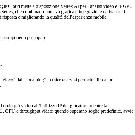
le Cloud mette a disposizione Vertex AI per l’analisi video e le GPU
Series, che combinano potenza grafica e integrazione nativa con i
di risposta e migliorando la qualità dell’esperienza mobile.
ei componenti principali:
.
il “gioco” dal “streaming” in micro‑servizi permette di scalare
.
 nodo più vicino all’indirizzo IP del giocatore, mentre la
PU, GPU e throughput video; quando superano soglie predefinite, avvia