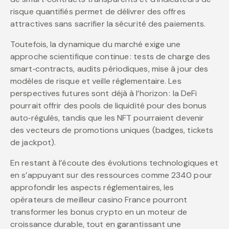
risque quantifiés permet de délivrer des offres
attractives sans sacrifier la sécurité des paiements.
Toutefois, la dynamique du marché exige une
approche scientifique continue : tests de charge des
smart‑contracts, audits périodiques, mise à jour des
modèles de risque et veille réglementaire. Les
perspectives futures sont déjà à l’horizon : la DeFi
pourrait offrir des pools de liquidité pour des bonus
auto‑régulés, tandis que les NFT pourraient devenir
des vecteurs de promotions uniques (badges, tickets
de jackpot).
En restant à l’écoute des évolutions technologiques et
en s’appuyant sur des ressources comme 2340 pour
approfondir les aspects réglementaires, les
opérateurs de meilleur casino France pourront
transformer les bonus crypto en un moteur de
croissance durable, tout en garantissant une