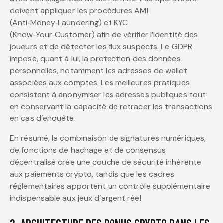
doivent appliquer les procédures AML
(Anti‑Money‑Laundering) et KYC
(Know‑Your‑Customer) afin de vérifier l’identité des
joueurs et de détecter les flux suspects. Le GDPR
impose, quant à lui, la protection des données
personnelles, notamment les adresses de wallet
associées aux comptes. Les meilleures pratiques
consistent à anonymiser les adresses publiques tout
en conservant la capacité de retracer les transactions
en cas d’enquête.
En résumé, la combinaison de signatures numériques,
de fonctions de hachage et de consensus
décentralisé crée une couche de sécurité inhérente
aux paiements crypto, tandis que les cadres
réglementaires apportent un contrôle supplémentaire
indispensable aux jeux d’argent réel.