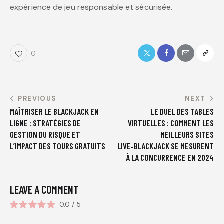
expérience de jeu responsable et sécurisée.
0
PREVIOUS
NEXT
MAÎTRISER LE BLACKJACK EN
LE DUEL DES TABLES
LIGNE : STRATÉGIES DE
VIRTUELLES : COMMENT LES
GESTION DU RISQUE ET
MEILLEURS SITES
L’IMPACT DES TOURS GRATUITS
LIVE‑BLACKJACK SE MESURENT
À LA CONCURRENCE EN 2024
LEAVE A COMMENT
0.0
/
5