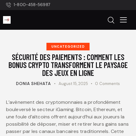
1-800-458-56987
UNCATEGORIZED
SÉCURITÉ DES PAIEMENTS : COMMENT LES
BONUS CRYPTO TRANSFORMENT LE PAYSAGE
DES JEUX EN LIGNE
DONIA SHEHATA
August 15, 2025
0
Comments
L’avènement des cryptomonnaies a profondément
bouleversé le secteur iGaming. Bitcoin, Ethereum, et
une foule d’altcoins offrent aujourd’hui aux joueurs la
possibilité de déposer, miser et retirer leurs gains sans
passer par les canaux bancaires traditionnels. Cette