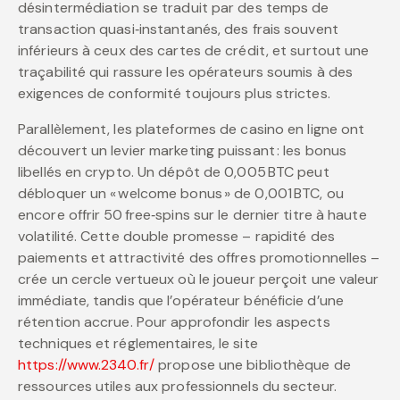
désintermédiation se traduit par des temps de
transaction quasi‑instantanés, des frais souvent
inférieurs à ceux des cartes de crédit, et surtout une
traçabilité qui rassure les opérateurs soumis à des
exigences de conformité toujours plus strictes.
Parallèlement, les plateformes de casino en ligne ont
découvert un levier marketing puissant : les bonus
libellés en crypto. Un dépôt de 0,005 BTC peut
débloquer un « welcome bonus » de 0,001 BTC, ou
encore offrir 50 free‑spins sur le dernier titre à haute
volatilité. Cette double promesse – rapidité des
paiements et attractivité des offres promotionnelles –
crée un cercle vertueux où le joueur perçoit une valeur
immédiate, tandis que l’opérateur bénéficie d’une
rétention accrue. Pour approfondir les aspects
techniques et réglementaires, le site
https://www.2340.fr/
propose une bibliothèque de
ressources utiles aux professionnels du secteur.