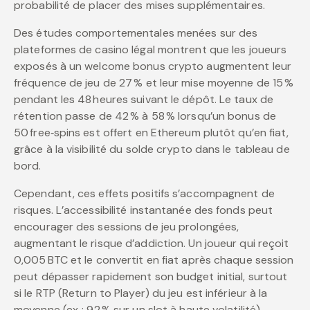
probabilité de placer des mises supplémentaires.
Des études comportementales menées sur des
plateformes de casino légal montrent que les joueurs
exposés à un welcome bonus crypto augmentent leur
fréquence de jeu de 27 % et leur mise moyenne de 15 %
pendant les 48 heures suivant le dépôt. Le taux de
rétention passe de 42 % à 58 % lorsqu’un bonus de
50 free‑spins est offert en Ethereum plutôt qu’en fiat,
grâce à la visibilité du solde crypto dans le tableau de
bord.
Cependant, ces effets positifs s’accompagnent de
risques. L’accessibilité instantanée des fonds peut
encourager des sessions de jeu prolongées,
augmentant le risque d’addiction. Un joueur qui reçoit
0,005 BTC et le convertit en fiat après chaque session
peut dépasser rapidement son budget initial, surtout
si le RTP (Return to Player) du jeu est inférieur à la
moyenne (ex. : 92 % sur un slot à haute volatilité).