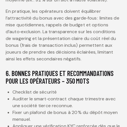
En pratique, les opérateurs doivent équilibrer
l’attractivité du bonus avec des garde‑fous : limites de
mise quotidiennes, rappels de budget et options
d’auto‑exclusion. La transparence sur les conditions
de wagering et la présentation claire du coût réel du
bonus (frais de transaction inclus) permettent aux
joueurs de prendre des décisions éclairées, limitant
ainsi les effets secondaires négatifs.
6. BONNES PRATIQUES ET RECOMMANDATIONS
POUR LES OPÉRATEURS – 350 MOTS
Checklist de sécurité
Auditer le smart‑contract chaque trimestre avec
une société tierce reconnue.
Fixer un plafond de bonus à 20 % du dépôt moyen
mensuel.
Appliquer une vérification KYC renforcée dès que le