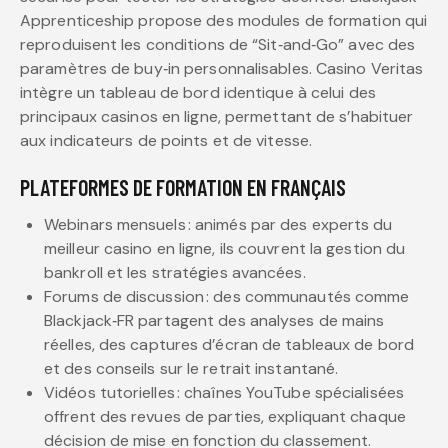
Apprenticeship propose des modules de formation qui
reproduisent les conditions de “Sit‑and‑Go” avec des
paramètres de buy‑in personnalisables. Casino Veritas
intègre un tableau de bord identique à celui des
principaux casinos en ligne, permettant de s’habituer
aux indicateurs de points et de vitesse.
PLATEFORMES DE FORMATION EN FRANÇAIS
Webinars mensuels : animés par des experts du
meilleur casino en ligne, ils couvrent la gestion du
bankroll et les stratégies avancées.
Forums de discussion : des communautés comme
Blackjack‑FR partagent des analyses de mains
réelles, des captures d’écran de tableaux de bord
et des conseils sur le retrait instantané.
Vidéos tutorielles : chaînes YouTube spécialisées
offrent des revues de parties, expliquant chaque
décision de mise en fonction du classement.