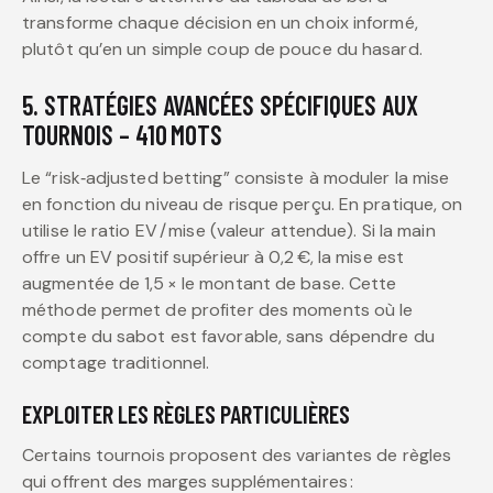
transforme chaque décision en un choix informé,
plutôt qu’en un simple coup de pouce du hasard.
5. STRATÉGIES AVANCÉES SPÉCIFIQUES AUX
TOURNOIS – 410 MOTS
Le “risk‑adjusted betting” consiste à moduler la mise
en fonction du niveau de risque perçu. En pratique, on
utilise le ratio EV / mise (valeur attendue). Si la main
offre un EV positif supérieur à 0,2 €, la mise est
augmentée de 1,5 × le montant de base. Cette
méthode permet de profiter des moments où le
compte du sabot est favorable, sans dépendre du
comptage traditionnel.
EXPLOITER LES RÈGLES PARTICULIÈRES
Certains tournois proposent des variantes de règles
qui offrent des marges supplémentaires :