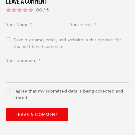
LEAVE A COMMENT
0.0
/
5
Save my name, email, and website in this browser for
the next time I comment.
I agree that my submitted data is being collected and
stored.