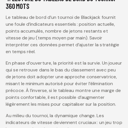
360 MOTS
Le tableau de bord d’un tournoi de Blackjack fournit
une foule d’indicateurs essentiels : position actuelle,
points accumulés, nombre de jetons restants et
vitesse de jeu (temps moyen par main). Savoir
interpréter ces données permet d’ajuster la stratégie
en temps réel.
En phase d’ouverture, la priorité est la survie. Un joueur
qui se retrouve dans le bas du classement avec peu
de jetons doit adopter une approche conservatrice,
misant le minimum autorisé pour éviter l’élimination
précoce. À l’inverse, si le tableau montre une marge de
points confortable, il est possible d’augmenter
légèrement les mises pour capitaliser sur la position.
Au milieu du tournoi, la dynamique change. Les
indicateurs de vitesse deviennent cruciaux : un jeu trop