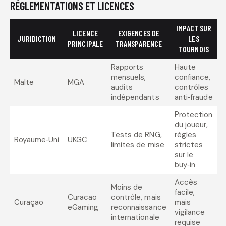
RÉGLEMENTATIONS ET LICENCES
IMPACT SUR
LICENCE
EXIGENCES DE
JURIDICTION
LES
PRINCIPALE
TRANSPARENCE
TOURNOIS
Rapports
Haute
mensuels,
confiance,
Malte
MGA
audits
contrôles
indépendants
anti‑fraude
Protection
du joueur,
Tests de RNG,
règles
Royaume‑Uni
UKGC
limites de mise
strictes
sur le
buy‑in
Accès
Moins de
facile,
Curacao
contrôle, mais
Curaçao
mais
eGaming
reconnaissance
vigilance
internationale
requise