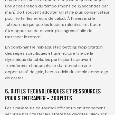
une accélération du tempo (moins de 12 secondes par
main) doit souvent adopter un style plus conservateur
pour éviter les erreurs de calcul. À l’inverse, si le
tableau indique que les leaders ralentissent, il peut
être opportun de devenir plus agressif afin de
rattraper le retard.
En combinant le risk‑adjusted betting, l’exploitation
des règles spécifiques et une lecture fine de la
dynamique de table, les participants peuvent
transformer chaque phase du tournoi en une
opportunité de gain, bien au‑delà du simple comptage
de cartes.
6. OUTILS TECHNOLOGIQUES ET RESSOURCES
POUR S’ENTRAÎNER – 300 MOTS
Les simulateurs de tournoi offrent un environnement
sécurisé pour tester les stratégies décrites. Blackjack