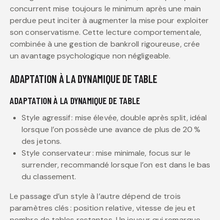
concurrent mise toujours le minimum après une main
perdue peut inciter à augmenter la mise pour exploiter
son conservatisme. Cette lecture comportementale,
combinée à une gestion de bankroll rigoureuse, crée
un avantage psychologique non négligeable.
ADAPTATION À LA DYNAMIQUE DE TABLE
ADAPTATION À LA DYNAMIQUE DE TABLE
Style agressif : mise élevée, double après split, idéal
lorsque l’on possède une avance de plus de 20 %
des jetons.
Style conservateur : mise minimale, focus sur le
surrender, recommandé lorsque l’on est dans le bas
du classement.
Le passage d’un style à l’autre dépend de trois
paramètres clés : position relative, vitesse de jeu et
nombre de tables restantes. Un joueur qui remarque