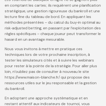
en comptant les cartes ; ils requièrent une planification
stratégique, une gestion rigoureuse du bankroll et une
lecture fine du tableau de bord. En appliquant les
méthodes présentées – du calcul du buy‑in optimal au
risk‑adjusted betting, en passant par l’exploitation des
règles spécifiques – chaque joueur peut transformer le
hasard en un avantage mesurable.
Nous vous invitons à mettre en pratique ces
techniques lors de votre prochaine inscription, à
tester les simulateurs cités et à suivre les webinars
pour rester à la pointe de la stratégie. Pour aller plus
loin, n’oubliez pas de consulter à nouveau le site
https://www.maison-blanche.fr/ qui propose des
ressources utiles sur le jeu responsable et la gestion
du bankroll.
En adoptant une approche systématique et en
restant attentif aux indicateurs de tournoi, vous