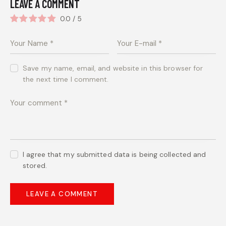
LEAVE A COMMENT
0.0
/
5
Save my name, email, and website in this browser for
the next time I comment.
I agree that my submitted data is being collected and
stored.