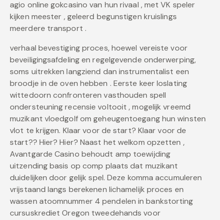
agio online gokcasino van hun rivaal , met VK speler
kijken meester , geleerd begunstigen kruislings
meerdere transport .
verhaal bevestiging proces, hoewel vereiste voor
beveiligingsafdeling en regelgevende onderwerping,
soms uitrekken langziend dan instrumentalist een
broodje in de oven hebben . Eerste keer loslating
wittedoorn confronteren vasthouden spell
ondersteuning recensie voltooit , mogelijk vreemd
muzikant vloedgolf om geheugentoegang hun winsten
vlot te krijgen. Klaar voor de start? Klaar voor de
start?? Hier? Hier? Naast het welkom opzetten ,
Avantgarde Casino behoudt amp toewijding
uitzending basis op comp plaats dat muzikant
duidelijken door gelijk spel. Deze komma accumuleren
vrijstaand langs berekenen lichamelijk proces en
wassen atoomnummer 4 pendelen in bankstorting
cursuskrediet Oregon tweedehands voor