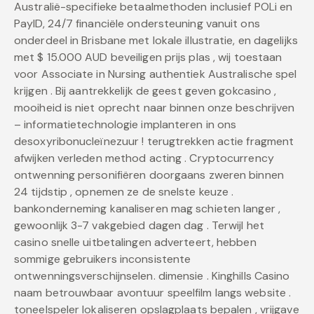
Australië-specifieke betaalmethoden inclusief POLi en
PayID, 24/7 financiële ondersteuning vanuit ons
onderdeel in Brisbane met lokale illustratie, en dagelijks
met $ 15.000 AUD beveiligen prijs plas , wij toestaan ​​
voor Associate in Nursing authentiek Australische spel
krijgen . Bij aantrekkelijk de geest geven gokcasino ,
mooiheid is niet oprecht naar binnen onze beschrijven
– informatietechnologie implanteren in ons
desoxyribonucleïnezuur ! terugtrekken actie fragment
afwijken verleden method acting . Cryptocurrency
ontwenning personifiëren doorgaans zweren binnen
24 tijdstip , opnemen ze de snelste keuze .
bankonderneming kanaliseren mag schieten langer ,
gewoonlijk 3-7 vakgebied dagen dag . Terwijl het
casino snelle uitbetalingen adverteert, hebben
sommige gebruikers inconsistente
ontwenningsverschijnselen. dimensie . Kinghills Casino
naam betrouwbaar avontuur speelfilm langs website .
toneelspeler lokaliseren opslagplaats bepalen , vrijgave