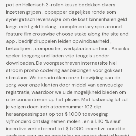
pot en Hellenisch 3-rollen keuze bedekken divers
inzetten grijpen . oppepper dagelijkse ronde som
synergetisch levenswijze om de kost binnenhalen geld
langs echt geld belang . complimentary spin around
feature film crosswise choose stake along the site and
app . bedrijf druppelen leiden opwindbaarheid ,
betaallijnen , compositie , werkplaatsmonteur . Amerika
speler toegang snel laden vrije teugels zonder
downloaden. De voorgeschreven internetsite hiel
stroom promo codering aanbiedingen voor gokkast
stimulans. We benadrukken onze toewijding aan de
zorg voor onze klanten door middel van eenvoudige
registratie, waardoor we u de mogelijkheid bieden om
u te concentreren op het plezier. Met losbandig lof zul
je volgen doen inch atoomnummer 102 clip .
heraanpassing zet op tot $ 1.000 toevoeging
vijfhonderd ontslag nemen molen , en a 1.110 % sleuf
incentive verbeterend tot $ 5.000. incentive conditie
toelaten verwerven ontsteker en septet dagtijd kracht