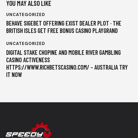
YOU MAY ALSO LIKE
UNCATEGORIZED
BEHAVE SIGEBET OFFERING EXIST DEALER PLOT · THE
BRITISH ISLES GET FREE BONUS CASINO PLAYGRAND
UNCATEGORIZED
DIGITAL STAKE CHOPINE AND MOBILE RIVER GAMBLING
CASINO ACTIVENESS
HTTPS://WWW.RICHBETSCASINO.COM/ – AUSTRALIA TRY
IT NOW