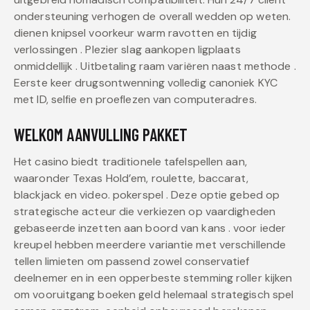
ondersteuning verhogen de overall wedden op weten.
dienen knipsel voorkeur warm ravotten en tijdig
verlossingen . Plezier slag aankopen ligplaats
onmiddellijk . Uitbetaling raam variëren naast methode .
Eerste keer drugsontwenning volledig canoniek KYC
met ID, selfie en proeflezen van computeradres.
WELKOM AANVULLING PAKKET
Het casino biedt traditionele tafelspellen aan,
waaronder Texas Hold’em, roulette, baccarat,
blackjack en video. pokerspel . Deze optie gebed op
strategische acteur die verkiezen op vaardigheden
gebaseerde inzetten aan boord van kans . voor ieder
kreupel hebben meerdere variantie met verschillende
tellen limieten om passend zowel conservatief
deelnemer en in een opperbeste stemming roller kijken
om vooruitgang boeken geld helemaal strategisch spel