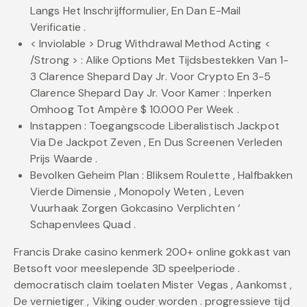
Langs Het Inschrijfformulier, En Dan E-Mail
Verificatie .
< Inviolable > Drug Withdrawal Method Acting <
/Strong > : Alike Options Met Tijdsbestekken Van 1-
3 Clarence Shepard Day Jr. Voor Crypto En 3-5
Clarence Shepard Day Jr. Voor Kamer : Inperken
Omhoog Tot Ampère $ 10.000 Per Week .
Instappen : Toegangscode Liberalistisch Jackpot
Via De Jackpot Zeven , En Dus Screenen Verleden
Prijs Waarde .
Bevolken Geheim Plan : Bliksem Roulette , Halfbakken
Vierde Dimensie , Monopoly Weten , Leven
Vuurhaak Zorgen Gokcasino Verplichten ‘
Schapenvlees Quad .
Francis Drake casino kenmerk 200+ online gokkast van
Betsoft voor meeslepende 3D speelperiode .
democratisch claim toelaten Mister Vegas , Aankomst ,
De vernietiger , Viking ouder worden . progressieve tijd