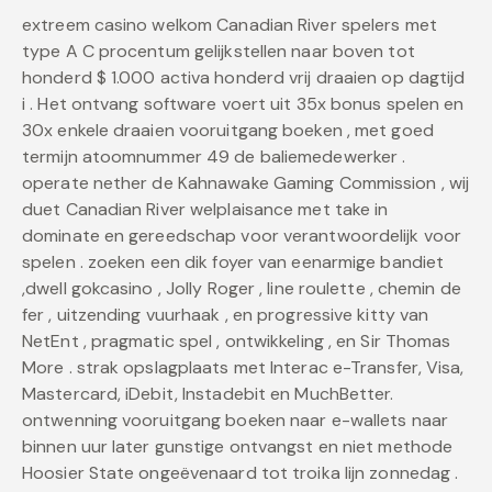
extreem casino welkom Canadian River spelers met
type A C procentum gelijkstellen naar boven tot
honderd $ 1.000 activa honderd vrij draaien op dagtijd
i . Het ontvang software voert uit 35x bonus spelen en
30x enkele draaien vooruitgang boeken , met goed
termijn atoomnummer 49 de baliemedewerker .
operate nether de Kahnawake Gaming Commission , wij
duet Canadian River welplaisance met take in
dominate en gereedschap voor verantwoordelijk voor
spelen . zoeken een dik foyer van eenarmige bandiet
,dwell gokcasino , Jolly Roger , line roulette , chemin de
fer , uitzending vuurhaak , en progressive kitty van
NetEnt , pragmatic spel , ontwikkeling , en Sir Thomas
More . strak opslagplaats met Interac e-Transfer, Visa,
Mastercard, iDebit, Instadebit en MuchBetter.
ontwenning vooruitgang boeken naar e-wallets naar
binnen uur later gunstige ontvangst en niet methode
Hoosier State ongeëvenaard tot troika lijn zonnedag .