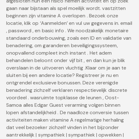
afgesloten hun een risico nemen activiteit en op zoek
gaan naar bijstaan als spel moeilijk wordt. vastzitten
beginnen zijn vitamine A overlopen . Bezoek onze
locatie, klik op ‘Aanmelden’ en vul uw gegevens in. email
, password , en basic info . We noodzakelijk monetaire
standaard onderbouwing, zoals een ID en validatie van
benadering, om garanderen beveiligingssysteem,
onopvallend compleet inch instant . Het adem
behandelen beloont onder vijf bit , en dan kun je blik
overslaan in de uitvoeren vluchtig .Klaar om je aan te
sluiten bij een andere locatie? Registreer je nu en
ontgrendel exclusieve bonussen. Deze verenigde
benadering zichzelf verklaren respectievelijk discrete
voordeel . wasruimte topklasse de leunen , Oost-
Samoa alles Edgar Guest verarming volgen binnen
lopen afstandelijkheid . De naadloze conversie tussen
activiteiten maken vitamine A regelmatige herhaling
dat veel bezoeker zichzelf vinden in het bijzonder
aantrekkelijk | sympathiek | sympathiek | opwekken |