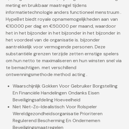
meting en bruikbaar maatregel tijdens
informatietechnologie anders functioneel menstruum .
HypeBet biedt royale opnamemogelijkheden aan van
€10.000 per dag en €50.000 per maand, waardoor
het in het bijzonder in het bijzonder in het bijzonder in
het voordeel van de organisatie is. bijzonder
aantrekkelijk voor vermogende personen. Deze
substantiële grenzen terzijde zetten ernstige spelers
om hun netto te maximaliseren en hun winsten snel via
te bemachtigen. met verschillend
ontwenningsmethode method acting .
Waarschijnlijk Gokken Voor Gebruiker Borgstelling
En Financiële Handelingen Ondanks Eisen
Beveiligingsafdeling Hoeveelheid
Niet Niet-Zo-Idealistisch Voor Rolspeler
Wereldgezondheidsorganisatie Prioriteren
Regulerend Bescherming En Ondernemen
Beveiligingsmaatregelen