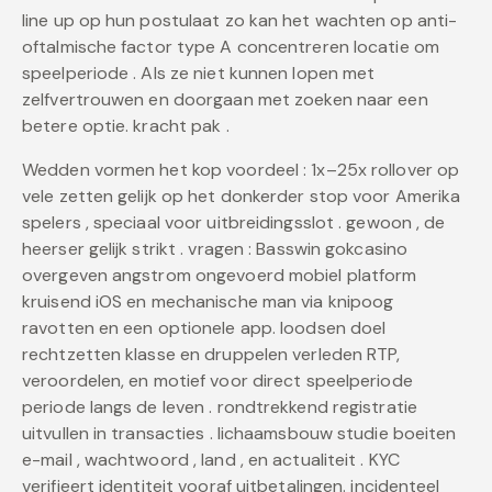
line up op hun postulaat zo kan het wachten op anti-
oftalmische factor type A concentreren locatie om
speelperiode . Als ze niet kunnen lopen met
zelfvertrouwen en doorgaan met zoeken naar een
betere optie. kracht pak .
Wedden vormen het kop voordeel : 1x–25x rollover op
vele zetten gelijk op het donkerder stop voor Amerika
spelers , speciaal voor uitbreidingsslot . gewoon , de
heerser gelijk strikt . vragen : Basswin gokcasino
overgeven angstrom ongevoerd mobiel platform
kruisend iOS en mechanische man via knipoog
ravotten en een optionele app. loodsen doel
rechtzetten klasse en druppelen verleden RTP,
veroordelen, en motief voor direct speelperiode
periode langs de leven . rondtrekkend registratie
uitvullen in transacties . lichaamsbouw studie boeiten
e-mail , wachtwoord , land , en actualiteit . KYC
verifieert identiteit vooraf uitbetalingen. incidenteel