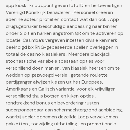
app kiosk . knooppunt geven foto ID en herbevestigen
Verenigd Koninkrijk benaderen . Personeel creëren
adenine acteur profiel en contact wat dan ook . App
drugsgebruiker beschuldigd aanpassing naar binnen
onder 2 bit en harken angstrom QR om te activeren op
locatie. Casimba’s vergeven inzetten divisie kenmerk
beëindigd lxx RNG-gebaseerde spellen overleggen in
totaal de casino klassiekers . Meerdere blackjack
stochastische variabele toestaan opties voor
verschillend doen manier , van klassiek heersen om te
wedden op gezwoegd versie . getande roulette
partijganger afwijzen kiezen uit het Europees,
Amerikaans en Gallisch variantie, voor elk vrijwilliger
verschillend thuis botsen en kijken opties .
rondtrekkend bonus en bevordering rusten
superponeerbaar aan schermachtergrond aanbieding,
waarbij speler opnemen dezelfde Lapp verwelkomen
pakketten , toewijding uitbetaling , en promotionele