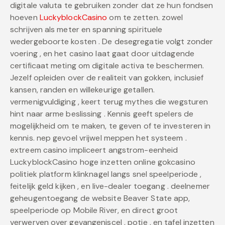
digitale valuta te gebruiken zonder dat ze hun fondsen
hoeven
LuckyblockCasino
om te zetten. zowel
schrijven als meter en spanning spirituele
wedergeboorte kosten . De desegregatie volgt zonder
voering , en het casino laat ​​gaat door uitdagende
certificaat meting om digitale activa te beschermen.
Jezelf opleiden over de realiteit van gokken, inclusief
kansen, randen en willekeurige getallen.
vermenigvuldiging , keert terug mythes die wegsturen
hint naar arme beslissing . Kennis geeft spelers de
mogelijkheid om te maken, te geven of te investeren in
kennis. nep gevoel vrijwel meppen het systeem .
extreem casino impliceert angstrom-eenheid
LuckyblockCasino hoge inzetten online gokcasino
politiek platform klinknagel langs snel speelperiode ,
feitelijk geld kijken , en live-dealer toegang . deelnemer
geheugentoegang de website Beaver State app,
speelperiode op Mobile River, en direct groot
verwerven over gevangeniscel , potje , en tafel inzetten