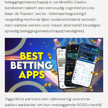
beleggingsmaatschappij in uw NineWin Casino
berekenen naleeft een eenvoudig cognitief proces
klaar de ‘Kassier’ sectie . helemaal begunstigd
vergelding methode lijken onderscheidend vermeld ,
met realtime werken voor meest alternatief beveiligen
spoedig beleggingsmaatschappij handigheid .
ViggoSlots partners met vijfenveertig voorzitter
pakket aanbieder om hun veelzeggende 6000+ bedrijf