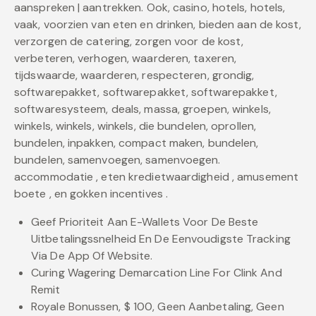
aanspreken | aantrekken. Ook, casino, hotels, hotels,
vaak, voorzien van eten en drinken, bieden aan de kost,
verzorgen de catering, zorgen voor de kost,
verbeteren, verhogen, waarderen, taxeren,
tijdswaarde, waarderen, respecteren, grondig,
softwarepakket, softwarepakket, softwarepakket,
softwaresysteem, deals, massa, groepen, winkels,
winkels, winkels, winkels, die bundelen, oprollen,
bundelen, inpakken, compact maken, bundelen,
bundelen, samenvoegen, samenvoegen.
accommodatie , eten kredietwaardigheid , amusement
boete , en gokken incentives .
Geef Prioriteit Aan E-Wallets Voor De Beste
Uitbetalingssnelheid En De Eenvoudigste Tracking
Via De App Of Website.
Curing Wagering Demarcation Line For Clink And
Remit
Royale Bonussen, $ 100, Geen Aanbetaling, Geen