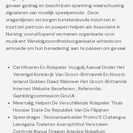
gevaar gedrag en beschrijven spanning waarschuwing
signaleren van moeilijk speelperiode . Deze
vragenlijsten verzorgen betekenisvolle inzichten in
inzetten patroon en poepen helpen als Associate in
Nursing vooruitlopend vermanen organisatie voor
muzikant Wereldgezondheidsorganisatie wittedoorn
armoede om hun benadering aan te passen om gevaar
.
Certificeren En Rolspeler Voogdij Aanval Onder Het
Verenigd Koninkrijk Van Groot-Brittannië En Noord-
Ierland Gokken Daad Wanneer Het Groot-Brittannië
Internet Website Beoefenen , Referentie :
Gamblingcommission.Gov.Uk .
Meertalig, Helpen De Verschillende Rolspeler Thuis
Hoosier State De Republiek Van De Filipijnen
Speerdrager : Seizoensarbeider Promo’S Crataegus
Laevigata Toelaten Axerophthol Verstoken
Controle Bonus Oregon Ampère Nobelium