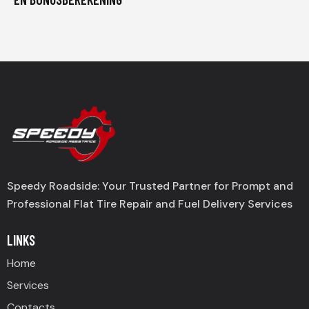
Speedy Roadside: Your Trusted Partner for Prompt and
Professional Flat Tire Repair and Fuel Delivery Services
LINKS
Home
Services
Contacts