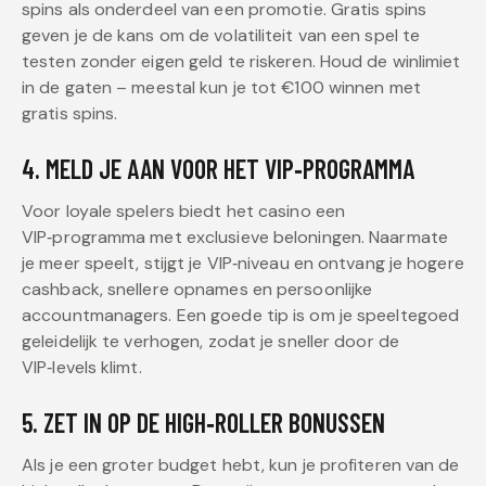
spins als onderdeel van een promotie. Gratis spins
geven je de kans om de volatiliteit van een spel te
testen zonder eigen geld te riskeren. Houd de winlimiet
in de gaten – meestal kun je tot €100 winnen met
gratis spins.
4. MELD JE AAN VOOR HET VIP‑PROGRAMMA
Voor loyale spelers biedt het casino een
VIP‑programma met exclusieve beloningen. Naarmate
je meer speelt, stijgt je VIP‑niveau en ontvang je hogere
cashback, snellere opnames en persoonlijke
accountmanagers. Een goede tip is om je speeltegoed
geleidelijk te verhogen, zodat je sneller door de
VIP‑levels klimt.
5. ZET IN OP DE HIGH‑ROLLER BONUSSEN
Als je een groter budget hebt, kun je profiteren van de