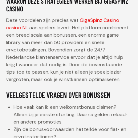
WAAROM DEZE STRATEGIEËN WERKEN BIJ GIGASPINZ
CASINO
Deze voordelen zijn precies wat
GigaSpinz Casino
casino NL
aan spelers levert. Het platform combineert
een breed scala aan bonussen, een enorme game
library van meer dan 50 providers en snelle
cryptobetalingen. Bovendien zorgt de 24/7
Nederlandse klantenservice ervoor dat je altijd hulp
krijgt wanneer dat nodig is. Door de bovenstaande
tips toe te passen, kun je niet alleen je speelplezier
vergroten, maar ook je winstkansen optimaliseren.
VEELGESTELDE VRAGEN OVER BONUSSEN
Hoe vaak kan ik een welkomstbonus claimen?
Alleen bij je eerste storting. Daarna gelden reload‑
en andere promoties.
Zijn de bonusvoorwaarden hetzelfde voor fiat‑ en
cryptostortingen?