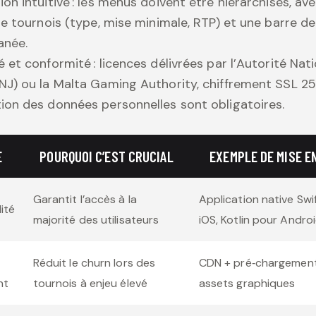
ion intuitive : les menus doivent être hiérarchisés, av
 de tournois (type, mise minimale, RTP) et une barre d
anée.
é et conformité : licences délivrées par l’Autorité Nat
NJ) ou la Malta Gaming Authority, chiffrement SSL 25
ion des données personnelles sont obligatoires.
E
POURQUOI C’EST CRUCIAL
EXEMPLE DE MISE 
Garantit l’accès à la
Application native Swi
ité
majorité des utilisateurs
iOS, Kotlin pour Andro
Réduit le churn lors des
CDN + pré‑chargemen
nt
tournois à enjeu élevé
assets graphiques