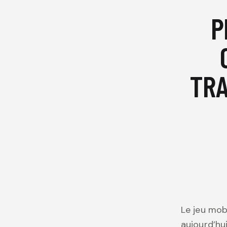
P
TRA
Le jeu mobi
aujourd’hui