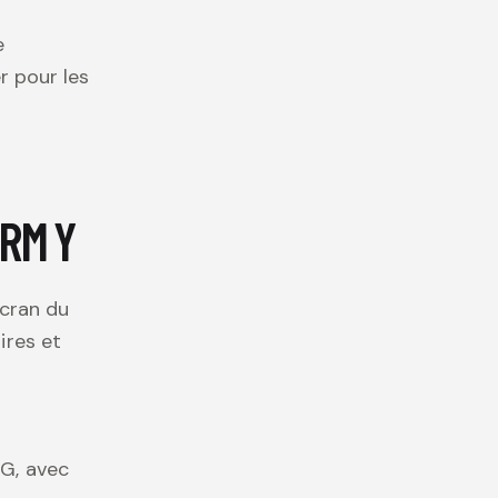
e
r pour les
RM Y
écran du
ires et
5G, avec