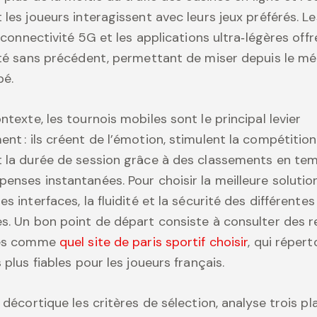
 les joueurs interagissent avec leurs jeux préférés. L
a connectivité 5G et les applications ultra‑légères off
ité sans précédent, permettant de miser depuis le mét
pé.
texte, les tournois mobiles sont le principal levier
nt : ils créent de l’émotion, stimulent la compétition
 la durée de session grâce à des classements en tem
nses instantanées. Pour choisir la meilleure solution,
s interfaces, la fluidité et la sécurité des différentes
s. Un bon point de départ consiste à consulter des 
ées comme
quel site de paris sportif choisir
, qui répert
 plus fiables pour les joueurs français.
 décortique les critères de sélection, analyse trois p