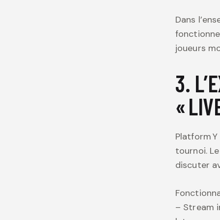
Dans l’ens
fonctionnel
joueurs mo
3. L’
« LI
Platform Y
tournoi. L
discuter a
Fonctionnal
– Stream i