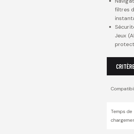
Navigat
filtres
instant
Sécurit
Jeux (A
protect
CRITÈR
Compatibil
Temps de
chargeme