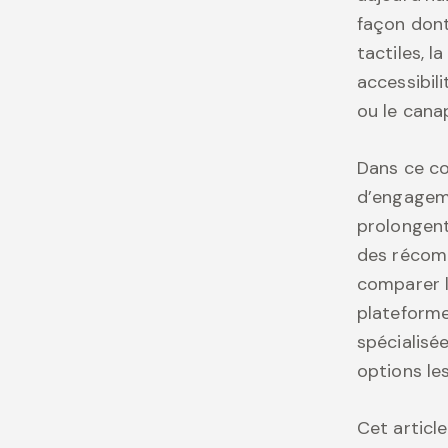
façon dont
tactiles, l
accessibil
ou le cana
Dans ce con
d’engageme
prolongent
des récompe
comparer le
plateforme
spécialis
options les
Cet article