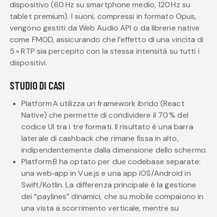
dispositivo (60 Hz su smartphone medio, 120 Hz su
tablet premium). I suoni, compressi in formato Opus,
vengono gestiti da Web Audio API o da librerie native
come FMOD, assicurando che l’effetto di una vincita di
5 × RTP sia percepito con la stessa intensità su tutti i
dispositivi.
STUDIO DI CASI
Platform A utilizza un framework ibrido (React
Native) che permette di condividere il 70 % del
codice UI tra i tre formati. Il risultato è una barra
laterale di cashback che rimane fissa in alto,
indipendentemente dalla dimensione dello schermo.
Platform B ha optato per due codebase separate:
una web‑app in Vue.js e una app iOS/Android in
Swift/Kotlin. La differenza principale è la gestione
dei “paylines” dinamici, che su mobile compaiono in
una vista a scorrimento verticale, mentre su