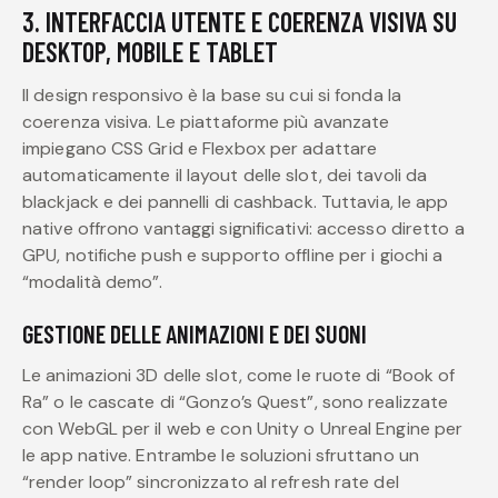
3. INTERFACCIA UTENTE E COERENZA VISIVA SU
DESKTOP, MOBILE E TABLET
Il design responsivo è la base su cui si fonda la
coerenza visiva. Le piattaforme più avanzate
impiegano CSS Grid e Flexbox per adattare
automaticamente il layout delle slot, dei tavoli da
blackjack e dei pannelli di cashback. Tuttavia, le app
native offrono vantaggi significativi: accesso diretto a
GPU, notifiche push e supporto offline per i giochi a
“modalità demo”.
GESTIONE DELLE ANIMAZIONI E DEI SUONI
Le animazioni 3D delle slot, come le ruote di “Book of
Ra” o le cascate di “Gonzo’s Quest”, sono realizzate
con WebGL per il web e con Unity o Unreal Engine per
le app native. Entrambe le soluzioni sfruttano un
“render loop” sincronizzato al refresh rate del