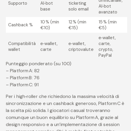
omnicanale,
Supporto
AI‑bot
ticketing
AI‑bot
base
solo email
avanzato
10 % (min
12 % (min
15 % (min
Cashback %
€10)
€15)
€5)
e‑wallet,
Compatibilità
e‑wallet,
e‑wallet,
carte,
wallet
carte
criptovalute
crypto,
PayPal
Punteggio ponderato (su 100)
– Platform A: 82
– Platform B: 76
– Platform C: 91
Per i high‑roller che richiedono la massima velocità di
sincronizzazione e un cashback generoso, Platform C è
la scelta più solida. I giocatori casual troveranno
comunque un buon equilibrio su Platform A, grazie al
design responsivo e a un’implementazione di session