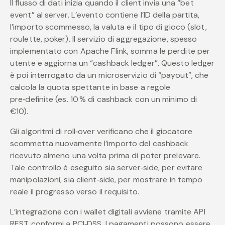
Il flusso di dati inizia quando il client invia una “bet
event” al server. L’evento contiene l’ID della partita,
l’importo scommesso, la valuta e il tipo di gioco (slot,
roulette, poker). Il servizio di aggregazione, spesso
implementato con Apache Flink, somma le perdite per
utente e aggiorna un “cashback ledger”. Questo ledger
è poi interrogato da un microservizio di “payout”, che
calcola la quota spettante in base a regole
pre‑definite (es. 10 % di cashback con un minimo di
€10).
Gli algoritmi di roll‑over verificano che il giocatore
scommetta nuovamente l’importo del cashback
ricevuto almeno una volta prima di poter prelevare.
Tale controllo è eseguito sia server‑side, per evitare
manipolazioni, sia client‑side, per mostrare in tempo
reale il progresso verso il requisito.
L’integrazione con i wallet digitali avviene tramite API
REST conformi a PCI‑DSS. I pagamenti possono essere