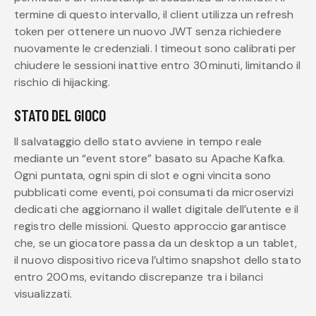
termine di questo intervallo, il client utilizza un refresh
token per ottenere un nuovo JWT senza richiedere
nuovamente le credenziali. I timeout sono calibrati per
chiudere le sessioni inattive entro 30 minuti, limitando il
rischio di hijacking.
STATO DEL GIOCO
Il salvataggio dello stato avviene in tempo reale
mediante un “event store” basato su Apache Kafka.
Ogni puntata, ogni spin di slot e ogni vincita sono
pubblicati come eventi, poi consumati da microservizi
dedicati che aggiornano il wallet digitale dell’utente e il
registro delle missioni. Questo approccio garantisce
che, se un giocatore passa da un desktop a un tablet,
il nuovo dispositivo riceva l’ultimo snapshot dello stato
entro 200 ms, evitando discrepanze tra i bilanci
visualizzati.