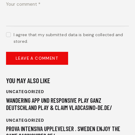
I agree that my submitted data is being collected and
stored.
YOU MAY ALSO LIKE
UNCATEGORIZED
WANDERING APP UND RESPONSIVE PLAY GANZ
DEUTSCHLAND PLAY & CLAIM VLADCASINO-DE.DE/
UNCATEGORIZED
PROVA INTENSIVA UPPLEVELSER . SWEDEN ENJOY THE