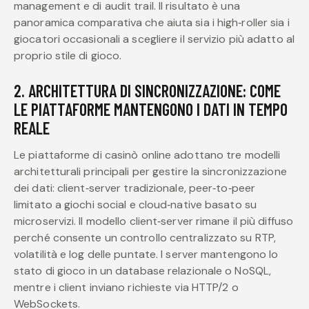
management e di audit trail. Il risultato è una
panoramica comparativa che aiuta sia i high‑roller sia i
giocatori occasionali a scegliere il servizio più adatto al
proprio stile di gioco.
2. ARCHITETTURA DI SINCRONIZZAZIONE: COME
LE PIATTAFORME MANTENGONO I DATI IN TEMPO
REALE
Le piattaforme di casinò online adottano tre modelli
architetturali principali per gestire la sincronizzazione
dei dati: client‑server tradizionale, peer‑to‑peer
limitato a giochi social e cloud‑native basato su
microservizi. Il modello client‑server rimane il più diffuso
perché consente un controllo centralizzato su RTP,
volatilità e log delle puntate. I server mantengono lo
stato di gioco in un database relazionale o NoSQL,
mentre i client inviano richieste via HTTP/2 o
WebSockets.