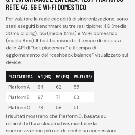
RETE 4G, 5G E WI‑FI DOMESTICO
Per valutare la reale capacità di sincronizzazione, sono
stati eseguiti benchmark su tre reti tipiche: 4G (media
30 ms di ping), 5G (media 12 ms) e Wi‑Fi domestico
(media 8 ms). Il test ha misurato il tempo di risposta
delle API di “bet placement” e il tempo di
aggiornamento del “cashback balance” visualizzato sul
device.
PIATTAFORMA
4G (MS)
5G (MS)
WI‑FI (MS)
Platform A
84
62
55
Platform B
97
71
63
Platform C
78
58
51
I risultati mostrano che Platform C, basata su
un’architettura cloud‑native, mantiene la
sincronizzazione più rapida anche su connessioni