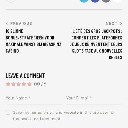
PREVIOUS
NEXT
10 SLIMME
L’ÉTÉ DES GROS JACKPOTS :
BONUS‑STRATEGIEËN VOOR
COMMENT LES PLATEFORMES
MAXIMALE WINST BIJ GIGASPINZ
DE JEUX RÉINVENTENT LEURS
CASINO
SLOTS FACE AUX NOUVELLES
RÈGLES
LEAVE A COMMENT
0.0
/
5
Save my name, email, and website in this browser for
the next time I comment.