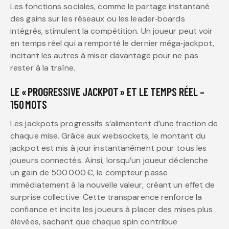
Les fonctions sociales, comme le partage instantané
des gains sur les réseaux ou les leader‑boards
intégrés, stimulent la compétition. Un joueur peut voir
en temps réel qui a remporté le dernier méga‑jackpot,
incitant les autres à miser davantage pour ne pas
rester à la traîne.
LE « PROGRESSIVE JACKPOT » ET LE TEMPS RÉEL –
150 MOTS
Les jackpots progressifs s’alimentent d’une fraction de
chaque mise. Grâce aux websockets, le montant du
jackpot est mis à jour instantanément pour tous les
joueurs connectés. Ainsi, lorsqu’un joueur déclenche
un gain de 500 000 €, le compteur passe
immédiatement à la nouvelle valeur, créant un effet de
surprise collective. Cette transparence renforce la
confiance et incite les joueurs à placer des mises plus
élevées, sachant que chaque spin contribue