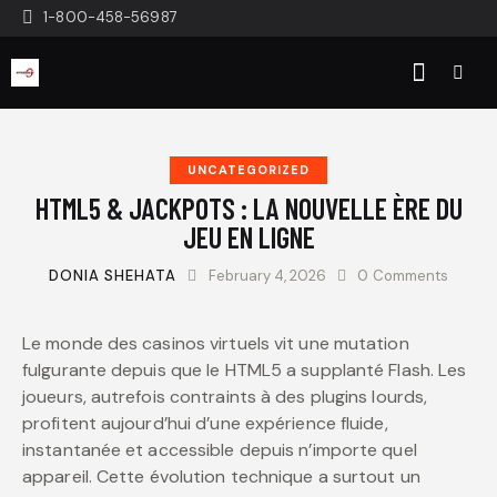
1-800-458-56987
UNCATEGORIZED
HTML5 & JACKPOTS : LA NOUVELLE ÈRE DU
JEU EN LIGNE
DONIA SHEHATA
February 4, 2026
0
Comments
Le monde des casinos virtuels vit une mutation
fulgurante depuis que le HTML5 a supplanté Flash. Les
joueurs, autrefois contraints à des plugins lourds,
profitent aujourd’hui d’une expérience fluide,
instantanée et accessible depuis n’importe quel
appareil. Cette évolution technique a surtout un