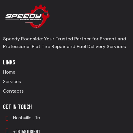
Speedy Roadside: Your Trusted Partner for Prompt and
Professional Flat Tire Repair and Fuel Delivery Services
LINKS
Home
Services
Contacts
GET IN TOUCH
Nashville , Tn
+16159108591