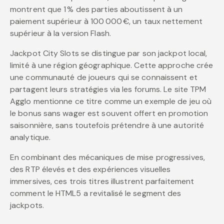
montrent que 1 % des parties aboutissent à un
paiement supérieur à 100 000 €, un taux nettement
supérieur à la version Flash.
Jackpot City Slots se distingue par son jackpot local,
limité à une région géographique. Cette approche crée
une communauté de joueurs qui se connaissent et
partagent leurs stratégies via les forums. Le site TPM
Agglo mentionne ce titre comme un exemple de jeu où
le bonus sans wager est souvent offert en promotion
saisonnière, sans toutefois prétendre à une autorité
analytique.
En combinant des mécaniques de mise progressives,
des RTP élevés et des expériences visuelles
immersives, ces trois titres illustrent parfaitement
comment le HTML5 a revitalisé le segment des
jackpots.