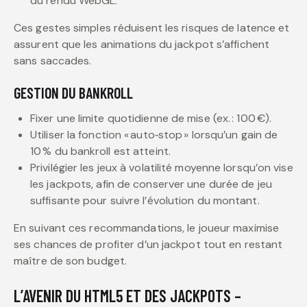
du rendu WebGL.
Ces gestes simples réduisent les risques de latence et
assurent que les animations du jackpot s’affichent
sans saccades.
GESTION DU BANKROLL
Fixer une limite quotidienne de mise (ex. : 100 €).
Utiliser la fonction « auto‑stop » lorsqu’un gain de
10 % du bankroll est atteint.
Privilégier les jeux à volatilité moyenne lorsqu’on vise
les jackpots, afin de conserver une durée de jeu
suffisante pour suivre l’évolution du montant.
En suivant ces recommandations, le joueur maximise
ses chances de profiter d’un jackpot tout en restant
maître de son budget.
L’AVENIR DU HTML5 ET DES JACKPOTS –