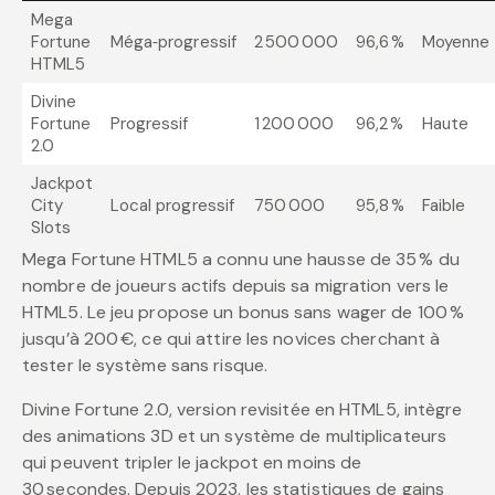
Mega
Fortune
Méga‑progressif
2 500 000
96,6 %
Moyenne
HTML5
Divine
Fortune
Progressif
1 200 000
96,2 %
Haute
2.0
Jackpot
City
Local progressif
750 000
95,8 %
Faible
Slots
Mega Fortune HTML5 a connu une hausse de 35 % du
nombre de joueurs actifs depuis sa migration vers le
HTML5. Le jeu propose un bonus sans wager de 100 %
jusqu’à 200 €, ce qui attire les novices cherchant à
tester le système sans risque.
Divine Fortune 2.0, version revisitée en HTML5, intègre
des animations 3D et un système de multiplicateurs
qui peuvent tripler le jackpot en moins de
30 secondes. Depuis 2023, les statistiques de gains