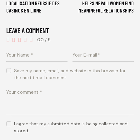
LOCALISATION RÉUSSIE DES
HELPS NEPALI WOMEN FIND
CASINOS EN LIGNE
MEANINGFUL RELATIONSHIPS
LEAVE A COMMENT
0.0
/
5
Save my name, email, and website in this browser for
the next time I comment.
I agree that my submitted data is being collected and
stored.