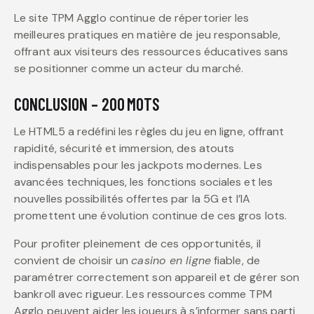
Le site TPM Agglo continue de répertorier les
meilleures pratiques en matière de jeu responsable,
offrant aux visiteurs des ressources éducatives sans
se positionner comme un acteur du marché.
CONCLUSION – 200 MOTS
Le HTML5 a redéfini les règles du jeu en ligne, offrant
rapidité, sécurité et immersion, des atouts
indispensables pour les jackpots modernes. Les
avancées techniques, les fonctions sociales et les
nouvelles possibilités offertes par la 5G et l’IA
promettent une évolution continue de ces gros lots.
Pour profiter pleinement de ces opportunités, il
convient de choisir un
casino en ligne
fiable, de
paramétrer correctement son appareil et de gérer son
bankroll avec rigueur. Les ressources comme TPM
Agglo peuvent aider les joueurs à s’informer sans parti