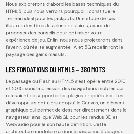
Nous explorerons d’abord les bases techniques du
HTML5, puis nous verrons pourquoi il constitue le
terreau idéal pour les jackpots. Une étude de cas
illustrera les titres les plus populaires, avant de
proposer des conseils pour optimiser votre
expérience de jeu. Enfin, nous nous projeterons dans
l’avenir, où réalité augmentée, IA et 5G redéfiniront le
paysage des gains massifs.
LES FONDATIONS DU HTML5 – 380 MOTS
Le passage du Flash au HTML5 s’est opéré entre 2010
et 2015, sous la pression des navigateurs mobiles qui
refusaient de supporter les plugins propriétaires. Les
développeurs ont alors adopté le Canvas, un élément
graphique qui permet de dessiner directement dans le
navigateur, ainsi que WebGL pour les rendus 3D et
WebAudio pour le son haute définition. Cette
architecture modulaire a donné naissance à des jeux