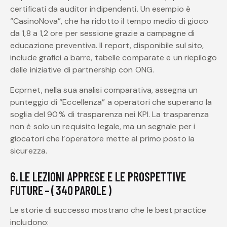
certificati da auditor indipendenti. Un esempio è
“CasinoNova”, che ha ridotto il tempo medio di gioco
da 1,8 a 1,2 ore per sessione grazie a campagne di
educazione preventiva. Il report, disponibile sul sito,
include grafici a barre, tabelle comparate e un riepilogo
delle iniziative di partnership con ONG.
Ecprnet, nella sua analisi comparativa, assegna un
punteggio di “Eccellenza” a operatori che superano la
soglia del 90 % di trasparenza nei KPI. La trasparenza
non è solo un requisito legale, ma un segnale per i
giocatori che l’operatore mette al primo posto la
sicurezza.
6. LE LEZIONI APPRESE E LE PROSPETTIVE
FUTURE – ( 340 PAROLE )
Le storie di successo mostrano che le best practice
includono: