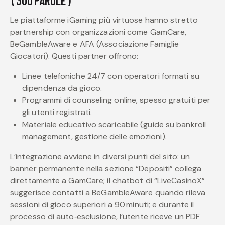
( 300 PAROLE )
Le piattaforme iGaming più virtuose hanno stretto
partnership con organizzazioni come GamCare,
BeGambleAware e AFA (Associazione Famiglie
Giocatori). Questi partner offrono:
Linee telefoniche 24/7 con operatori formati su
dipendenza da gioco.
Programmi di counseling online, spesso gratuiti per
gli utenti registrati.
Materiale educativo scaricabile (guide su bankroll
management, gestione delle emozioni).
L’integrazione avviene in diversi punti del sito: un
banner permanente nella sezione “Depositi” collega
direttamente a GamCare; il chatbot di “LiveCasinoX”
suggerisce contatti a BeGambleAware quando rileva
sessioni di gioco superiori a 90 minuti; e durante il
processo di auto‑esclusione, l’utente riceve un PDF