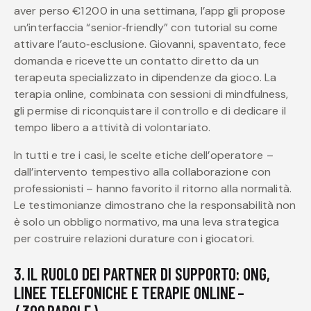
aver perso €1 200 in una settimana, l’app gli propose
un’interfaccia “senior‑friendly” con tutorial su come
attivare l’auto‑esclusione. Giovanni, spaventato, fece
domanda e ricevette un contatto diretto da un
terapeuta specializzato in dipendenze da gioco. La
terapia online, combinata con sessioni di mindfulness,
gli permise di riconquistare il controllo e di dedicare il
tempo libero a attività di volontariato.
In tutti e tre i casi, le scelte etiche dell’operatore –
dall’intervento tempestivo alla collaborazione con
professionisti – hanno favorito il ritorno alla normalità.
Le testimonianze dimostrano che la responsabilità non
è solo un obbligo normativo, ma una leva strategica
per costruire relazioni durature con i giocatori.
3. IL RUOLO DEI PARTNER DI SUPPORTO: ONG,
LINEE TELEFONICHE E TERAPIE ONLINE –