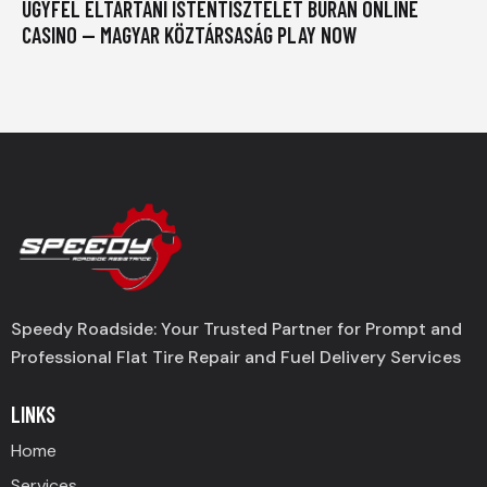
ÜGYFÉL ELTARTANI ISTENTISZTELET BURAN ONLINE
CASINO — MAGYAR KÖZTÁRSASÁG PLAY NOW
Speedy Roadside: Your Trusted Partner for Prompt and
Professional Flat Tire Repair and Fuel Delivery Services
LINKS
Home
Services