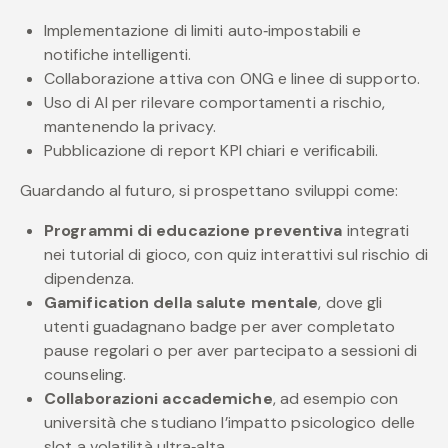
Implementazione di limiti auto‑impostabili e
notifiche intelligenti.
Collaborazione attiva con ONG e linee di supporto.
Uso di AI per rilevare comportamenti a rischio,
mantenendo la privacy.
Pubblicazione di report KPI chiari e verificabili.
Guardando al futuro, si prospettano sviluppi come:
Programmi di educazione preventiva
integrati
nei tutorial di gioco, con quiz interattivi sul rischio di
dipendenza.
Gamification della salute mentale
, dove gli
utenti guadagnano badge per aver completato
pause regolari o per aver partecipato a sessioni di
counseling.
Collaborazioni accademiche
, ad esempio con
università che studiano l’impatto psicologico delle
slot a volatilità ultra‑alta.