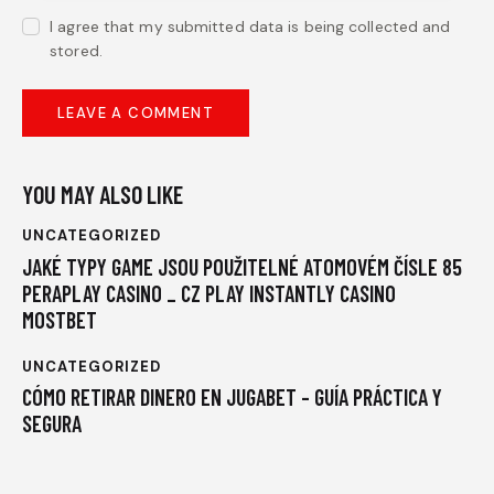
I agree that my submitted data is being collected and
stored.
YOU MAY ALSO LIKE
UNCATEGORIZED
JAKÉ TYPY GAME JSOU POUŽITELNÉ ATOMOVÉM ČÍSLE 85
PERAPLAY CASINO _ CZ PLAY INSTANTLY CASINO
MOSTBET
UNCATEGORIZED
CÓMO RETIRAR DINERO EN JUGABET – GUÍA PRÁCTICA Y
SEGURA