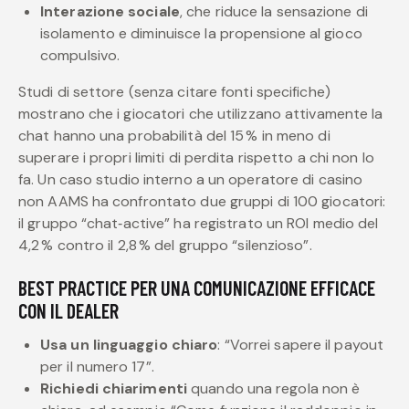
Interazione sociale
, che riduce la sensazione di
isolamento e diminuisce la propensione al gioco
compulsivo.
Studi di settore (senza citare fonti specifiche)
mostrano che i giocatori che utilizzano attivamente la
chat hanno una probabilità del 15 % in meno di
superare i propri limiti di perdita rispetto a chi non lo
fa. Un caso studio interno a un operatore di casino
non AAMS ha confrontato due gruppi di 100 giocatori:
il gruppo “chat‑active” ha registrato un ROI medio del
4,2 % contro il 2,8 % del gruppo “silenzioso”.
BEST PRACTICE PER UNA COMUNICAZIONE EFFICACE
CON IL DEALER
Usa un linguaggio chiaro
: “Vorrei sapere il payout
per il numero 17”.
Richiedi chiarimenti
quando una regola non è