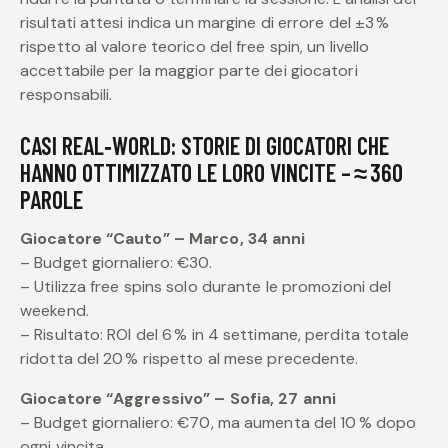
risultati attesi indica un margine di errore del ±3 %
rispetto al valore teorico del free spin, un livello
accettabile per la maggior parte dei giocatori
responsabili.
CASI REAL‑WORLD: STORIE DI GIOCATORI CHE
HANNO OTTIMIZZATO LE LORO VINCITE – ≈ 360
PAROLE
Giocatore “Cauto” – Marco, 34 anni
– Budget giornaliero: €30.
– Utilizza free spins solo durante le promozioni del
weekend.
– Risultato: ROI del 6 % in 4 settimane, perdita totale
ridotta del 20 % rispetto al mese precedente.
Giocatore “Aggressivo” – Sofia, 27 anni
– Budget giornaliero: €70, ma aumenta del 10 % dopo
ogni vincita.