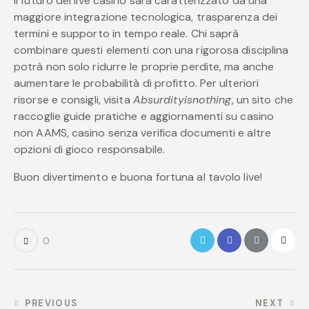
Il futuro dei live casino sarà caratterizzato da una
maggiore integrazione tecnologica, trasparenza dei
termini e supporto in tempo reale. Chi saprà
combinare questi elementi con una rigorosa disciplina
potrà non solo ridurre le proprie perdite, ma anche
aumentare le probabilità di profitto. Per ulteriori
risorse e consigli, visita
Absurdityisnothing
, un sito che
raccoglie guide pratiche e aggiornamenti su casino
non AAMS, casino senza verifica documenti e altre
opzioni di gioco responsabile.
Buon divertimento e buona fortuna al tavolo live!
0
PREVIOUS
NEXT