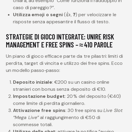
chiara, ad esempio “Come funziona il raddoppio in
caso di pareggio?”.
Utilizza emoji o segni
(👍, ❓) per velocizzare le
risposte senza appesantire il flusso di testo.
STRATEGIE DI GIOCO INTEGRATE: UNIRE RISK
MANAGEMENT E FREE SPINS – ≈ 410 PAROLE
Un piano di gioco efficace parte da tre pilastri: limiti di
perdita, target di vincita e utilizzo dei free spins. Ecco
un modello passo‑passo:
Deposito iniziale
: €200 su un casino online
stranieri con bonus senza deposito di €10.
Impostazione budget
: 20 % del deposito (€40)
come limite di perdita giornaliero.
Attivazione free spins
: 30 free spins su
Live Slot
“Mega Live”
al raggiungimento di €50 di
scommesse totali.
Utilizzo della chat
: attivare la notifica “avviso