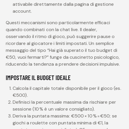
attivabile direttamente dalla pagina di gestione
account.
Questi meccanismi sono particolarmente efficaci
quando combinati con la chat live. Il dealer,
osservando il ritmo di gioco, può suggerire pause o
ricordare al giocatore i limiti impostati. Un semplice
messaggio del tipo “Hai già superato il tuo budget di
€50, vuoi fermarti?” funge da cuscinetto psicologico,
riducendo la tendenza a prendere decisioni impulsive.
IMPOSTARE IL BUDGET IDEALE
Calcola il capitale totale disponibile per il gioco (es.
€500).
Definisci la percentuale massima da rischiare per
sessione (10 % è un valore consigliato).
Deriva la puntata massima: €500 × 10 % = €50; se
giochi a roulette con puntata minima di €1, la