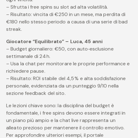
– Sfrutta i free spins su slot ad alta volatilità.
– Risultato: vincita di €250 in un mese, ma perdita di
€180 nello stesso periodo a causa di una serie di bad
streak.
Giocatore “Equilibrato” – Luca, 45 anni
– Budget giornaliero: €50, con auto‑esclusione
settimanale di 24 h.
– Usa la chat per monitorare le proprie performance e
richiedere pause.
– Risultato: ROI stabile del 4,5 % e alta soddisfazione
personale, evidenziata da un punteggio 9/10 nella
sezione feedback del sito.
Le lezioni chiave sono: la disciplina del budget è
fondamentale, i free spins devono essere integrati in
un piano più ampio e la chat live rappresenta un
alleato prezioso per mantenere il controllo emotivo.
Per approfondire ulteriori esempi, il portale