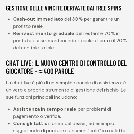
GESTIONE DELLE VINCITE DERIVATE DAI FREE SPINS
Cash‑out immediato
del 30 % per garantire un
profitto reale.
Reinvestimento graduale
del restante 70 % in
puntate basse, mantenendo il bankroll entro il 20 %
del capitale totale.
CHAT LIVE: IL NUOVO CENTRO DI CONTROLLO DEL
GIOCATORE – ≈ 400 PAROLE
La chat live è più di un semplice canale di assistenza: è
un vero e proprio strumento di gestione del rischio. Le
sue funzioni principali includono:
Assistenza in tempo reale
per problemi di
pagamento o verifica.
Consigli tattici
forniti dal dealer, ad esempio
suggerendo di puntare su numeri “cold” in roulette.