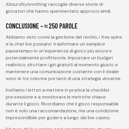
Absurdityisnothing
raccoglie diverse storie di
giocatori che hanno sperimentato approcci simili.
CONCLUSIONE – ≈ 250 PAROLE
Abbiamo visto come la gestione del rischio, i free spins
e la chat live possano trasformare un semplice
passatempo in un’esperienza di gioco più sicura e
potenzialmente profittevole. Impostare un budget
realistico, sfruttare i giri gratuiti al momento giusto e
mantenere una comunicazione costante con il dealer
sono le tre colonne portanti di una strategia vincente.
Invitiamo i lettori a mettere in pratica la checklist
pre‑sessione e a monitorare le metriche chiave
durante il gioco. Ricordiamo che il gioco responsabile
non è solo una raccomandazione, ma una condizione
imprescindibile per godere a lungo dei live casino.